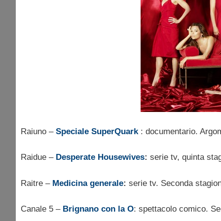
Raiuno –
Speciale SuperQuark
: documentario. Argom
Raidue –
Desperate Housewives
:
serie tv, quinta sta
Raitre –
Medicina generale
:
serie tv. Seconda stagio
Canale 5 –
Brignano con la O
: spettacolo comico. S