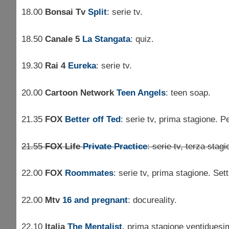
18.00
Bonsai Tv
Split
: serie tv.
18.50
Canale 5
La Stangata
: quiz.
19.30
Rai 4
Eureka
: serie tv.
20.00
Cartoon Network
Teen Angels
: teen soap.
21.35
FOX
Better off Ted
: serie tv, prima stagione. 
21.55
FOX Life
Private Practice
: serie tv, terza stag
22.00
FOX
Roommates
: serie tv, prima stagione. Set
22.00
Mtv
16 and pregnant
: docureality.
22.10
Italia
The Mentalist
,
prima stagione ventiduesi