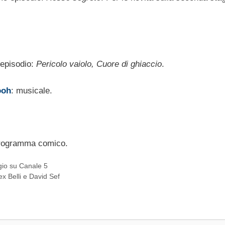
 episodio:
Pericolo vaiolo, Cuore di ghiaccio
.
ooh
: musicale.
programma comico.
gio su Canale 5
ex Belli e David Sef