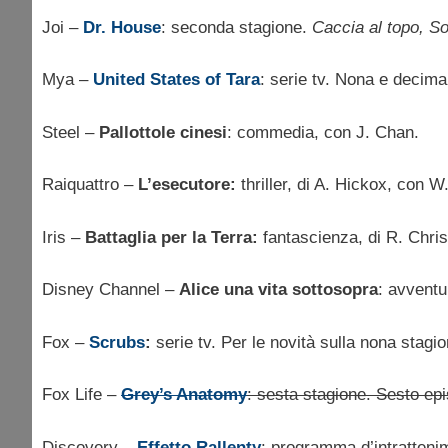
Joi –
Dr. House
: seconda stagione.
Caccia al topo, S
Mya –
United States of Tara
: serie tv. Nona e decim
Steel –
Pallottole cinesi
: commedia, con J. Chan.
Raiquattro –
L’esecutore:
thriller, di A. Hickox, con W
Iris –
Battaglia per la Terra:
fantascienza, di R. Christ
Disney Channel –
Alice una vita sottosopra
: avventu
Fox –
Scrubs
:
serie tv. Per le novità sulla nona stagi
Fox Life –
Grey’s Anatomy
: sesta stagione. Sesto ep
Discovery –
Effetto Rallenty
: programma d’intratteni