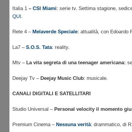
Italia 1
–
CSI Miami
: serie tv. Settima stagione, sedi
QUI
.
Rete 4 –
Melaverde Speciale
: attualità, con Edoardo 
La7 –
S.O.S. Tata
: reality.
Mtv –
La vita segreta di una teenager americana:
se
Deejay Tv –
Deejay Music Club
: musicale.
CANALI DIGITALI E SATELLITARI
Studio Universal –
Personal velocity il momento giu
Premium Cinema –
Nessuna verità
: drammatico, di R