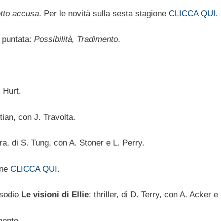
otto accusa
. Per le novità sulla sesta stagione
CLICCA QUI
.
a puntata:
Possibilità, Tradimento
.
. Hurt.
ian, con J. Travolta.
ra, di S. Tung, con A. Stoner e L. Perry.
one
CLICCA QUI
.
isodio
Le visioni di Ellie
: thriller, di D. Terry, con A. Acker e
mento.