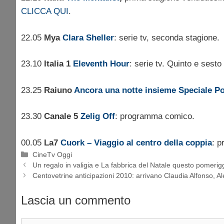
CLICCA QUI
.
22.05
Mya
Clara Sheller
: serie tv, seconda stagione.
23.10
Italia 1
Eleventh Hour
: serie tv. Quinto e sesto
23.25
Raiuno
Ancora una notte insieme Speciale P
23.30
Canale 5
Zelig Off
: programma comico.
00.05
La7
Cuork – Viaggio al centro della coppia
: 
Categorie
CineTv Oggi
Un regalo in valigia e La fabbrica del Natale questo pomerig
Centovetrine anticipazioni 2010: arrivano Claudia Alfonso, Al
Lascia un commento