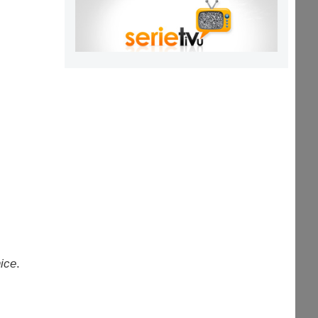
nice
.