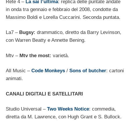
Rete 4 –
La sai l’ultima
: replica delle puntate andate
in onda tra gennaio e febbraio del 2008, condotte da
Massimo Boldi e Lorella Cuccarini. Seconda puntata.
La7 –
Bugsy:
drammatico, diretto da Barry Levinson,
con Warren Beatty e Annette Bening.
Mtv –
Mtv the most:
varietà.
All Music –
Code Monkeys
/
Sons of butcher
: cartoni
animati.
CANALI DIGITALI E SATELLITARI
Studio Universal –
Two Weeks Notice
: commedia,
diretta da M. Lawrence, con Hugh Grant e S. Bullock.