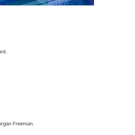
ord.
organ Freeman.