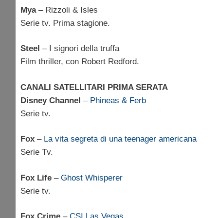
Mya
– Rizzoli & Isles
Serie tv. Prima stagione.
Steel
– I signori della truffa
Film thriller, con Robert Redford.
CANALI SATELLITARI PRIMA SERATA
Disney Channel
–
Phineas & Ferb
Serie tv.
Fox
–
La vita segreta di una teenager americana
Serie Tv.
Fox Life
–
Ghost Whisperer
Serie tv.
Fox Crime
–
CSI Las Vegas