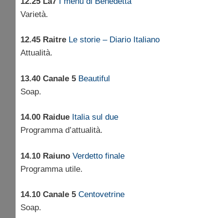
12.25 La7
I menù di Benedetta
Varietà.
12.45 Raitre
Le storie – Diario Italiano
Attualità.
13.40 Canale 5
Beautiful
Soap.
14.00 Raidue
Italia sul due
Programma d’attualità.
14.10 Raiuno
Verdetto finale
Programma utile.
14.10 Canale 5
Centovetrine
Soap.