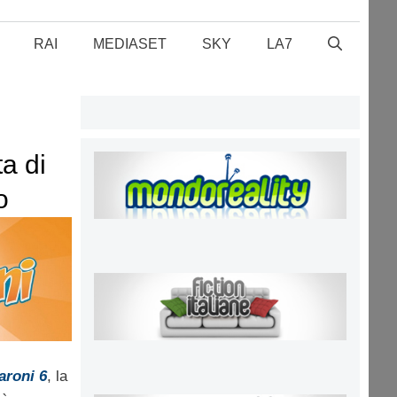
RAI
MEDIASET
SKY
LA7
ta di
o
aroni 6
, la