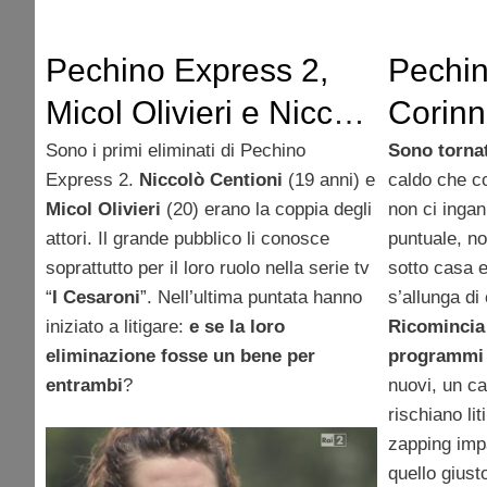
Pechino Express 2,
Pechin
Micol Olivieri e Niccolò
Corinn
Centioni
Angelo
Sono i primi eliminati di Pechino
Sono tornati
Express 2.
Niccolò Centioni
(19 anni) e
caldo che co
grossa
Micol Olivieri
(20) erano la coppia degli
non ci inga
Bang T
attori. Il grande pubblico li conosce
puntuale, no
soprattutto per il loro ruolo nella serie tv
sotto casa e
Lorenz
“
I Cesaroni
”. Nell’ultima puntata hanno
s’allunga di 
iniziato a litigare:
e se la loro
Ricomincia 
eliminazione fosse un bene per
programmi 
entrambi
?
nuovi, un ca
rischiano lit
zapping impa
quello giust