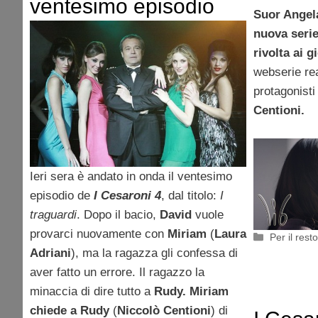
ventesimo episodio
Suor Angela
nuova serie
rivolta ai g
webserie rea
protagonist
Centioni.
Ieri sera è andato in onda il ventesimo
episodio de
I Cesaroni 4
, dal titolo:
I
traguardi
. Dopo il bacio,
David
vuole
provarci nuovamente con
Miriam
(
Laura
Categorie
Per il rest
Adriani
), ma la ragazza gli confessa di
aver fatto un errore. Il ragazzo la
minaccia di dire tutto a
Rudy. Miriam
chiede a Rudy
(
Niccolò Centioni
) di