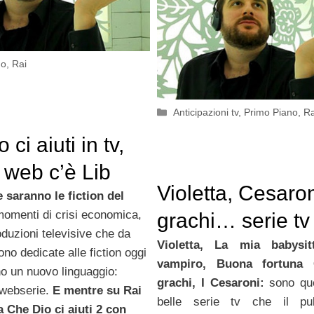
no
,
Rai
Categorie
Anticipazioni tv
,
Primo Piano
,
Ra
 ci aiuti in tv,
 web c’è Lib
Violetta, Cesaron
 saranno le fiction del
omenti di crisi economica,
grachi… serie tv 
oduzioni televisive che da
ragazzi
Violetta, La mia babysi
no dedicate alle fiction oggi
vampiro, Buona fortuna C
o un nuovo linguaggio:
grachi, I Cesaroni:
sono que
 webserie.
E mentre su Rai
belle serie tv che il pu
a Che Dio ci aiuti 2 con