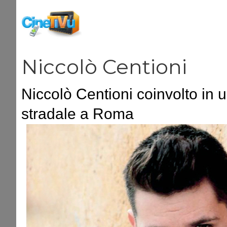
Vai
al
contenuto
Niccolò Centioni
Niccolò Centioni coinvolto in 
stradale a Roma