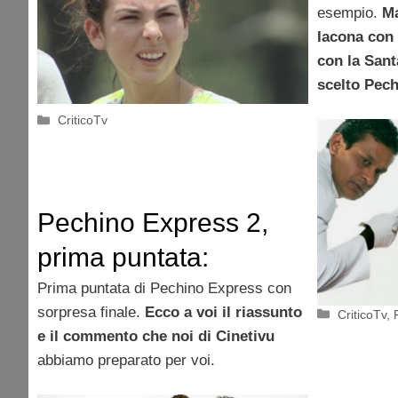
esempio.
Ma
Iacona con 
con la Sant
scelto Pec
Categorie
CriticoTv
Pechino Express 2,
prima puntata:
nessuna eliminazione
Prima puntata di Pechino Express con
sorpresa finale.
Ecco a voi il riassunto
Categorie
CriticoTv
,
e il commento che noi di Cinetivu
abbiamo preparato per voi.