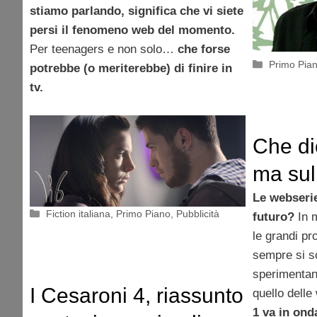
stiamo parlando, significa che vi siete
persi il fenomeno web del momento.
Per teenagers e non solo…
che forse
Categorie
Primo Pia
potrebbe (o meriterebbe) di finire in
tv.
Che dio
ma sul
Le webserie
Categorie
Fiction italiana
,
Primo Piano
,
Pubblicità
futuro?
In m
le grandi pr
sempre si so
sperimentan
I Cesaroni 4, riassunto
quello delle
1 va in ond