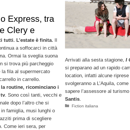
o Express, tra
e Clery e
 Costabile c’è
 tutti. L’estate è finita.
Il
ntinua a soffocarci in città
 crisi – The Big
nna. Ormai la sveglia suona
Arrivati alla sesta stagione,
I 
V di Sara
n si trova più parcheggio
si preparano ad un rapido cam
 la fila al supermercato
ini
location, infatti alcune riprese
carrello in carrello.
svolgeranno a L’Aquila, come 
la routine, ricominciano i
sapere l’assessore al turism
tv
. Sono così tanti, vecchi e
Santis
.
nale dopo l’altro che si
Categorie
Fiction italiana
i in famiglia, musi lunghi o
zziti prima di scegliere
o. Come ieri sera, per