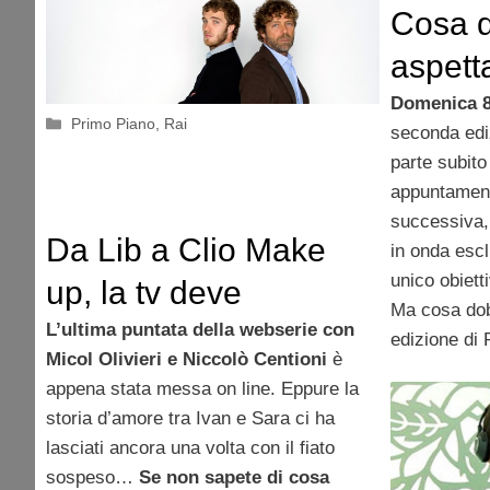
Cosa 
aspett
Expres
Domenica 8
Categorie
Primo Piano
,
Rai
seconda edi
parte subito
appuntament
successiva,
Da Lib a Clio Make
in onda esc
unico obiet
up, la tv deve
Ma cosa dob
guardare al web
L’ultima puntata della webserie con
edizione di
Micol Olivieri e Niccolò Centioni
è
appena stata messa on line. Eppure la
storia d’amore tra Ivan e Sara ci ha
lasciati ancora una volta con il fiato
sospeso…
Se non sapete di cosa