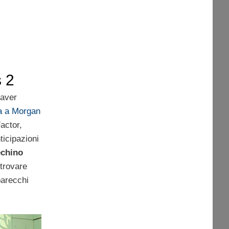
 2
 aver
ta a Morgan
actor,
ticipazioni
echino
 trovare
arecchi