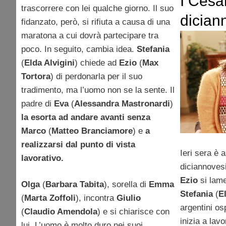
I Cesa
trascorrere con lei qualche giorno. Il suo
dician
fidanzato, però, si rifiuta a causa di una
maratona a cui dovrà partecipare tra
puntat
poco. In seguito, cambia idea.
Stefania
(
Elda Alvigini
) chiede ad
Ezio
(
Max
Tortora
) di perdonarla per il suo
tradimento, ma l’uomo non se la sente. Il
padre di
Eva
(
Alessandra Mastronardi
)
la esorta ad andare avanti senza
Marco
(
Matteo Branciamore
) e
a
realizzarsi dal punto di vista
Ieri sera è 
lavorativo.
diciannoves
Ezio
si lam
Olga
(
Barbara Tabita
), sorella di
Emma
Stefania
(
E
(
Marta Zoffoli
), incontra
Giulio
argentini os
(
Claudio Amendola
) e si chiarisce con
inizia a lavo
lui. L’uomo è molto duro nei suoi