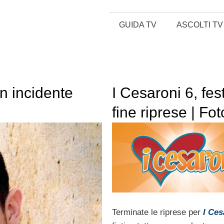
GUIDA TV
ASCOLTI TV
un incidente
I Cesaroni 6, fes
fine riprese | Fot
Terminate le riprese per
I Ces