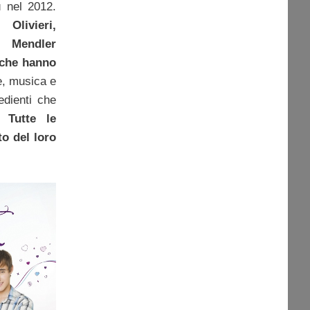
ù nel 2012.
Olivieri,
t Mendler
 che hanno
, musica e
edienti che
Tutte le
to del loro