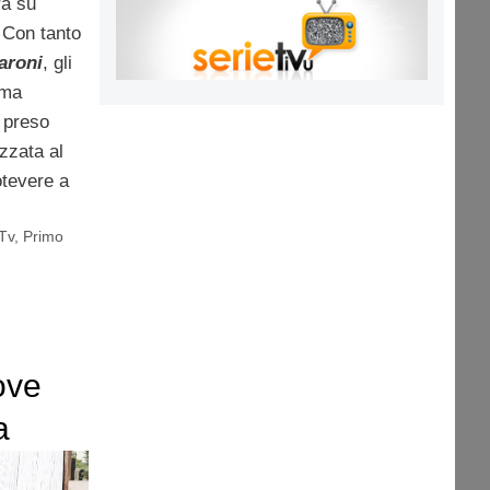
rà su
 Con tanto
aroni
, gli
ima
o preso
zzata al
otevere a
Tv
,
Primo
ove
a