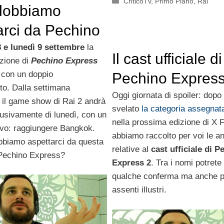
Categorie
CriticoTv
,
Primo Piano
,
Rai
dobbiamo
arci da Pechino
s 2?
 e lunedì 9 settembre
la
Il cast ufficiale di
zione di
Pechino Express
 con un doppio
Pechino Express
o. Dalla settimana
Oggi giornata di spoiler: dopo
 il game show di Rai 2 andrà
svelato
la categoria assegna
lusivamente di lunedì, con un
nella prossima edizione di X F
tivo: raggiungere Bangkok.
abbiamo raccolto per voi le an
biamo aspettarci da questa
relative al
cast ufficiale di P
 Pechino Express?
Express 2
. Tra i nomi potrete
qualche conferma ma anche p
assenti illustri.