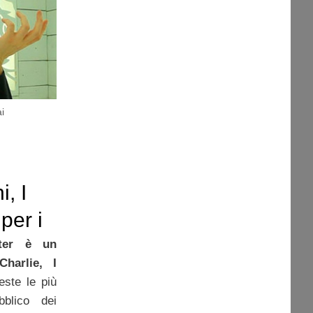
i
i, I
per i
tter è un
harlie, I
ste le più
bblico dei