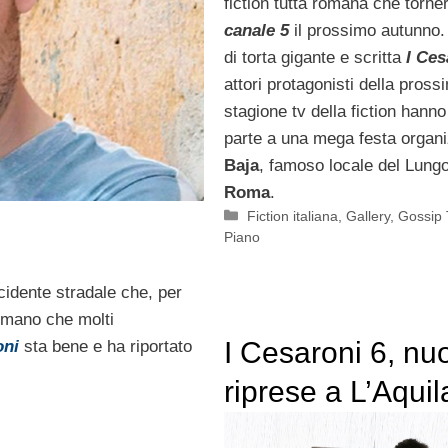
fiction tutta romana che torne
canale 5
il prossimo autunno.
di torta gigante e scritta
I Ces
attori protagonisti della pross
stagione tv della fiction hann
parte a una mega festa organi
Baja
, famoso locale del Lung
Roma
.
Categorie
Fiction italiana
,
Gallery
,
Gossip 
Piano
cidente stradale che, per
omano che molti
I Cesaroni 6, nu
oni
sta bene e ha riportato
riprese a L’Aquil