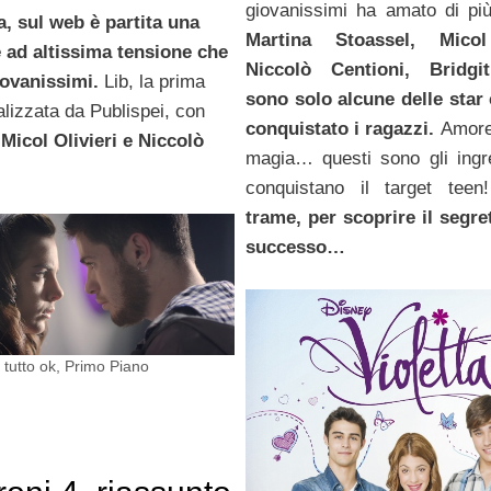
giovanissimi ha amato di pi
, sul web è partita una
Martina Stoassel, Micol 
 ad altissima tensione che
Niccolò Centioni, Bridgi
iovanissimi.
Lib, la prima
sono solo alcune delle star
lizzata da Publispei, con
conquistato i ragazzi.
Amore
i
Micol Olivieri e Niccolò
magia… questi sono gli ingr
conquistano il target teen!
trame, per scoprire il segre
successo…
o tutto ok
,
Primo Piano