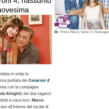
roni 4, riassunto
novesima
a
Categorie
Primo Piano
,
Serie Tv Teenage
andata in onda la
ima puntata dei
Cesaroni 4
.
enta con la compagna
lda Alvigini
) dei due ragazzi
pitati a casa loro.
Marco
rare all’interno del locale di