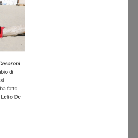
Cesaroni
bio di
 si
ha fatto
o
Lelio De