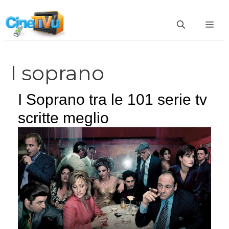
Vai
al
ME
contenuto
I soprano
I Soprano tra le 101 serie tv
scritte meglio