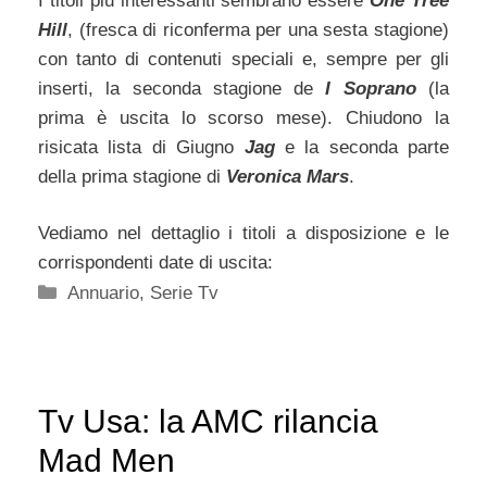
I titoli più interessanti sembrano essere
One Tree
Hill
, (fresca di riconferma per una sesta stagione)
con tanto di contenuti speciali e, sempre per gli
inserti, la seconda stagione de
I Soprano
(la
prima è uscita lo scorso mese). Chiudono la
risicata lista di Giugno
Jag
e la seconda parte
della prima stagione di
Veronica Mars
.
Vediamo nel dettaglio i titoli a disposizione e le
corrispondenti date di uscita:
Categorie
Annuario
,
Serie Tv
Tv Usa: la AMC rilancia
Mad Men