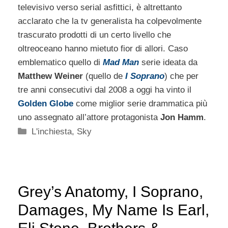
televisivo verso serial asfittici, è altrettanto
acclarato che la tv generalista ha colpevolmente
trascurato prodotti di un certo livello che
oltreoceano hanno mietuto fior di allori. Caso
emblematico quello di
Mad Man
serie ideata da
Matthew Weiner
(quello de
I Soprano
) che per
tre anni consecutivi dal 2008 a oggi ha vinto il
Golden Globe
come miglior serie drammatica più
uno assegnato all’attore protagonista
Jon Hamm
.
Categorie
L'inchiesta
,
Sky
Grey’s Anatomy, I Soprano,
Damages, My Name Is Earl,