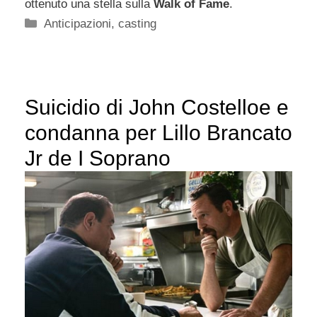
ottenuto una stella sulla
Walk of Fame
.
Categorie
Anticipazioni
,
casting
Suicidio di John Costelloe e
condanna per Lillo Brancato
Jr de I Soprano