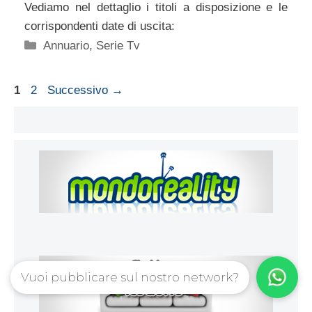
Vediamo nel dettaglio i titoli a disposizione e le
corrispondenti date di uscita:
Categorie
Annuario
,
Serie Tv
Pagina
Pagina
1
2
Successivo
→
Vuoi pubblicare sul nostro network?