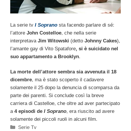
La serie tv
I Soprano
sta facendo parlare di sé:
l’attore
John Costelloe
, che nella serie
interpretava
Jim Witowski
(detto
Johnny Cakes
),
l’amante gay di Vito Spatafore
, si è suicidato nel
suo appartamento a Brooklyn
.
La morte dell’attore sembra sia avvenuta il 18
dicembre
, ma è stato scoperto il cadavere
solamente il 25 dopo la denuncia di scomparsa da
parte dei parenti. Si conclude così la breve
carriera di Castelloe, che oltre ad aver partecipato
a
4 episodi de
I Soprano
, era riuscito ad avere
solamente dei piccoli ruoli in alcuni film.
Categorie
Serie Tv