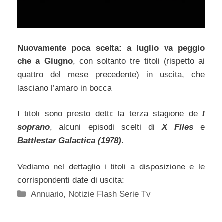
Nuovamente poca scelta: a luglio va peggio
che a Giugno
, con soltanto tre titoli (rispetto ai
quattro del mese precedente) in uscita, che
lasciano l’amaro in bocca
I titoli sono presto detti: la terza stagione de
I
soprano
, alcuni episodi scelti di
X Files
e
Battlestar Galactica (1978)
.
Vediamo nel dettaglio i titoli a disposizione e le
corrispondenti date di uscita:
Categorie
Annuario
,
Notizie Flash Serie Tv