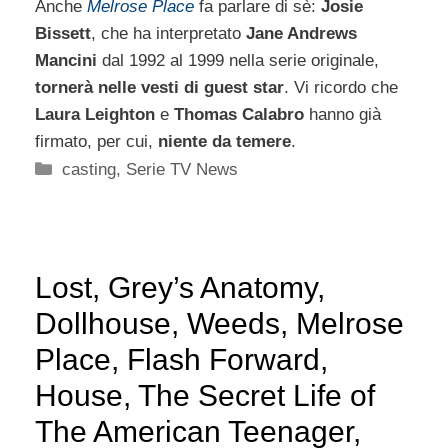
Anche
Melrose Place
fa parlare di sè:
Josie
Bissett
, che ha interpretato
Jane Andrews
Mancini
dal 1992 al 1999 nella serie originale,
tornerà nelle vesti di guest star
. Vi ricordo che
Laura Leighton
e
Thomas Calabro
hanno già
firmato, per cui,
niente da temere
.
Categorie
casting
,
Serie TV News
Lost, Grey’s Anatomy,
Dollhouse, Weeds, Melrose
Place, Flash Forward,
House, The Secret Life of
The American Teenager,