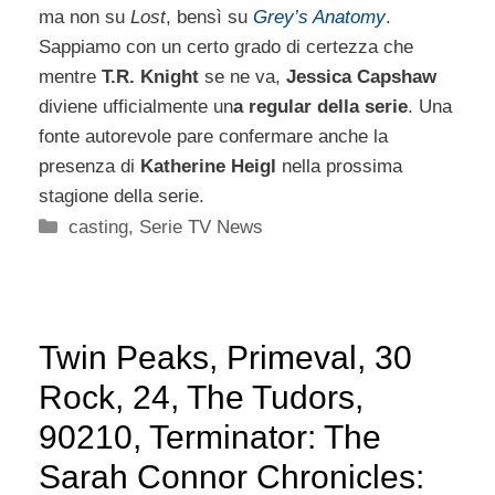
ma non su
Lost
, bensì su
Grey’s Anatomy
.
Sappiamo con un certo grado di certezza che
mentre
T.R. Knight
se ne va,
Jessica Capshaw
diviene ufficialmente un
a regular della serie
. Una
fonte autorevole pare confermare anche la
presenza di
Katherine Heigl
nella prossima
stagione della serie.
Categorie
casting
,
Serie TV News
Twin Peaks, Primeval, 30
Rock, 24, The Tudors,
90210, Terminator: The
Sarah Connor Chronicles: