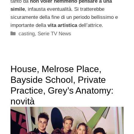
tanto da
non voler nemmeno pensare a una
simile
, infausta eventualità. Si tratterebbe
sicuramente della fine di un periodo bellissimo e
importante della
vita artistica
dell’attrice.
Categorie
casting
,
Serie TV News
House, Melrose Place,
Bayside School, Private
Practice, Grey’s Anatomy:
novità