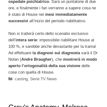
ospedale psichiatrico
. Sarà un puntatone di due
ore, e finalmente i fan verranno a sapere cosa ne
è stato di House nei
mesi immediatamente
successivi
all’inizio del periodo riabilitativo.
Non si tratterà certo dello scenatio esclusivo
dell’
intera serie
: impossibile riabilitare House al
100 %, e sarebbe anche devastante per la trama!
Ad effettuare
la diagnosi sul diagnosta
sarà il Dr
Nolan (
Andre Braugher
), che
mostrerà in modo
aperto l’ortogonalità della sua visione
delle
cose con quella di House.
Categorie
casting
,
Serie TV News