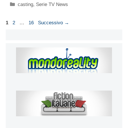
Categorie
casting
,
Serie TV News
Pagina
Pagina
Pagina
1
2
…
16
Successivo
→