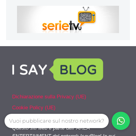
Dichiarazione sulla Privacy (UE)
Cookie Policy (UE)
Vuoi pubblicare sul nostro network?
Questo siti web è parte dell’ AREA