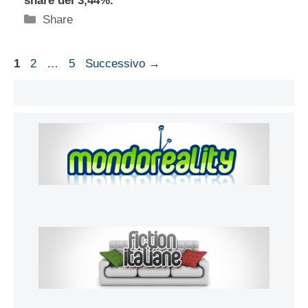
share del 3,44%.
Categorie
Share
Pagina
Pagina
Pagina
1
2
…
5
Successivo
→