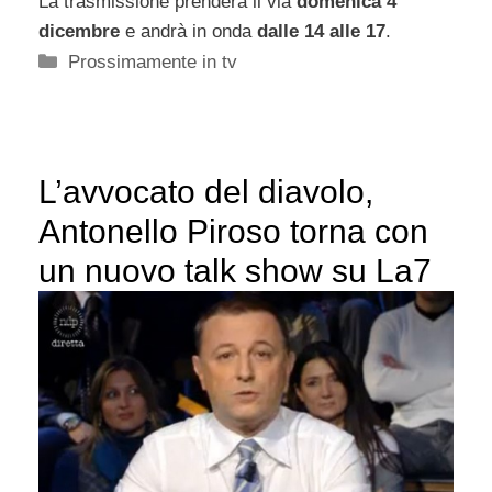
La trasmissione prenderà il via
domenica 4
dicembre
e andrà in onda
dalle 14 alle 17
.
Categorie
Prossimamente in tv
L’avvocato del diavolo,
Antonello Piroso torna con
un nuovo talk show su La7