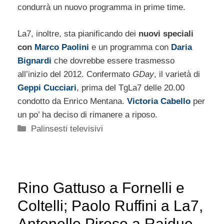
condurrà un nuovo programma in prime time.
La7, inoltre, sta pianificando dei
nuovi speciali
con
Marco Paolini
e un programma con
Daria
Bignardi
che dovrebbe essere trasmesso
all’inizio del 2012. Confermato
GDay
, il varietà di
Geppi Cucciari
, prima del TgLa7 delle 20.00
condotto da Enrico Mentana.
Victoria Cabello
per
un po’ ha deciso di rimanere a riposo.
Categorie
Palinsesti televisivi
Rino Gattuso a Fornelli e
Coltelli; Paolo Ruffini a La7,
Antonello Piroso a Raidue,