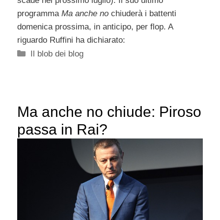
scade nel prossimo luglio). Il suo ultimo
programma
Ma anche no
chiuderà i battenti
domenica prossima, in anticipo, per flop. A
riguardo Ruffini ha dichiarato:
Categorie
Il blob dei blog
Ma anche no chiude: Piroso
passa in Rai?