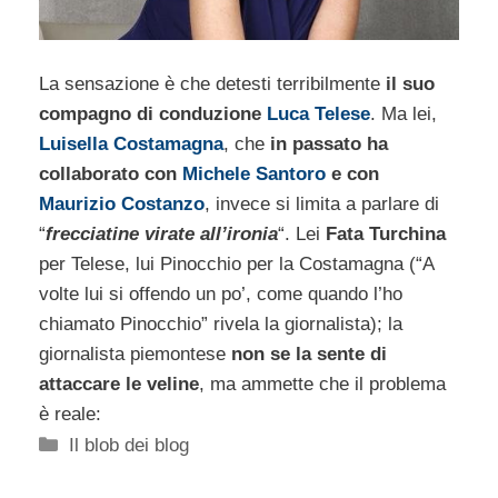
La sensazione è che detesti terribilmente
il suo
compagno di conduzione
Luca Telese
. Ma lei,
Luisella Costamagna
, che
in passato ha
collaborato con
Michele Santoro
e con
Maurizio Costanzo
, invece si limita a parlare di
“
frecciatine virate all’ironia
“. Lei
Fata Turchina
per Telese, lui Pinocchio per la Costamagna (“A
volte lui si offendo un po’, come quando l’ho
chiamato Pinocchio” rivela la giornalista); la
giornalista piemontese
non se la sente di
attaccare le veline
, ma ammette che il problema
è reale:
Categorie
Il blob dei blog