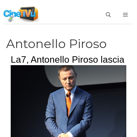
Vai
al
ME
contenuto
Antonello Piroso
La7, Antonello Piroso lascia