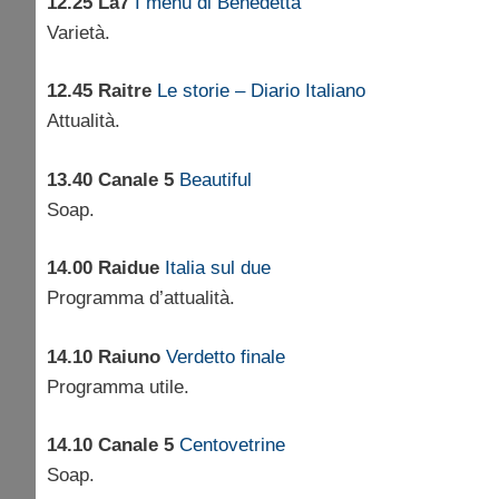
12.25 La7
I menù di Benedetta
Varietà.
12.45 Raitre
Le storie – Diario Italiano
Attualità.
13.40 Canale 5
Beautiful
Soap.
14.00 Raidue
Italia sul due
Programma d’attualità.
14.10 Raiuno
Verdetto finale
Programma utile.
14.10 Canale 5
Centovetrine
Soap.