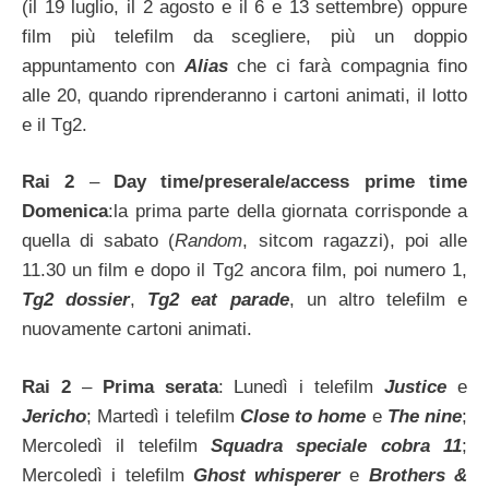
(il 19 luglio, il 2 agosto e il 6 e 13 settembre) oppure
film più telefilm da scegliere, più un doppio
appuntamento con
Alias
che ci farà compagnia fino
alle 20, quando riprenderanno i cartoni animati, il lotto
e il Tg2.
Rai 2
–
Day time/preserale/access prime time
Domenica
:la prima parte della giornata corrisponde a
quella di sabato (
Random
, sitcom ragazzi), poi alle
11.30 un film e dopo il Tg2 ancora film, poi numero 1,
Tg2 dossier
,
Tg2 eat parade
, un altro telefilm e
nuovamente cartoni animati.
Rai 2
–
Prima serata
: Lunedì i telefilm
Justice
e
Jericho
; Martedì i telefilm
Close to home
e
The nine
;
Mercoledì il telefilm
Squadra speciale cobra 11
;
Mercoledì i telefilm
Ghost whisperer
e
Brothers &