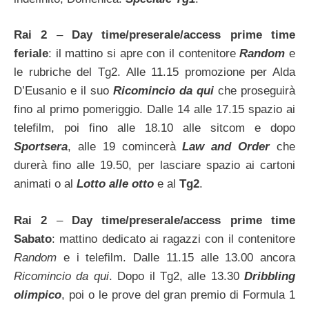
Rai 2
–
Day time/preserale/access prime time
feriale
: il mattino si apre con il contenitore
Random
e
le rubriche del Tg2. Alle 11.15 promozione per Alda
D’Eusanio e il suo
Ricomincio da qui
che proseguirà
fino al primo pomeriggio. Dalle 14 alle 17.15 spazio ai
telefilm, poi fino alle 18.10 alle sitcom e dopo
Sportsera
, alle 19 comincerà
Law and Order
che
durerà fino alle 19.50, per lasciare spazio ai cartoni
animati o al
Lotto alle otto
e al
Tg2
.
Rai 2
–
Day time/preserale/access prime time
Sabato
: mattino dedicato ai ragazzi con il contenitore
Random
e i telefilm. Dalle 11.15 alle 13.00 ancora
Ricomincio da qui
. Dopo il Tg2, alle 13.30
Dribbling
olimpico
, poi o le prove del gran premio di Formula 1