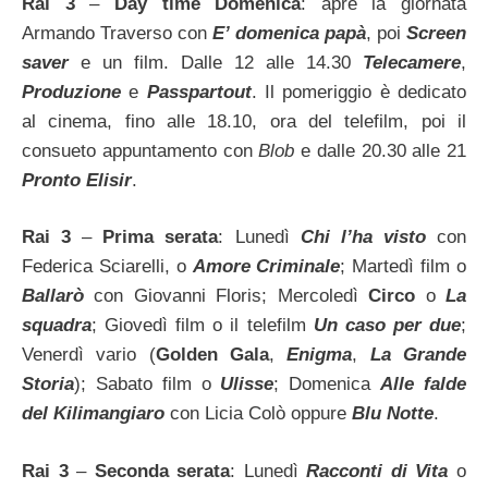
Rai 3
–
Day time Domenica
: apre la giornata
Armando Traverso con
E’ domenica papà
, poi
Screen
saver
e un film. Dalle 12 alle 14.30
Telecamere
,
Produzione
e
Passpartout
. Il pomeriggio è dedicato
al cinema, fino alle 18.10, ora del telefilm, poi il
consueto appuntamento con
Blob
e dalle 20.30 alle 21
Pronto Elisir
.
Rai 3
–
Prima serata
: Lunedì
Chi l’ha visto
con
Federica Sciarelli, o
Amore Criminale
; Martedì film o
Ballarò
con Giovanni Floris; Mercoledì
Circo
o
La
squadra
; Giovedì film o il telefilm
Un caso per due
;
Venerdì vario (
Golden Gala
,
Enigma
,
La Grande
Storia
); Sabato film o
Ulisse
; Domenica
Alle falde
del Kilimangiaro
con Licia Colò oppure
Blu Notte
.
Rai 3
–
Seconda serata
: Lunedì
Racconti di Vita
o