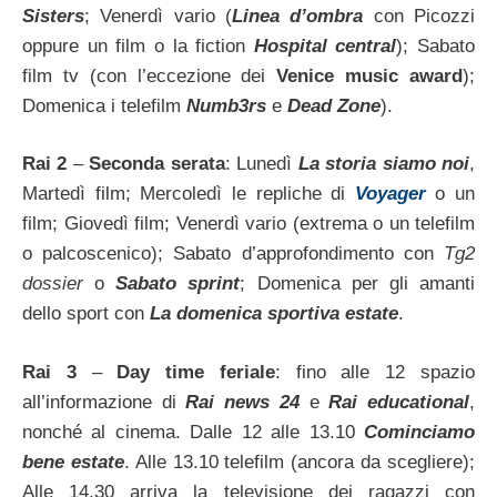
Sisters
; Venerdì vario (
Linea d’ombra
con Picozzi
oppure un film o la fiction
Hospital central
); Sabato
film tv (con l’eccezione dei
Venice music award
);
Domenica i telefilm
Numb3rs
e
Dead Zone
).
Rai 2
–
Seconda serata
: Lunedì
La storia siamo noi
,
Martedì film; Mercoledì le repliche di
Voyager
o un
film; Giovedì film; Venerdì vario (extrema o un telefilm
o palcoscenico); Sabato d’approfondimento con
Tg2
dossier
o
Sabato sprint
; Domenica per gli amanti
dello sport con
La domenica sportiva estate
.
Rai 3
–
Day time feriale
: fino alle 12 spazio
all’informazione di
Rai news 24
e
Rai educational
,
nonché al cinema. Dalle 12 alle 13.10
Cominciamo
bene estate
. Alle 13.10 telefilm (ancora da scegliere);
Alle 14.30 arriva la televisione dei ragazzi con