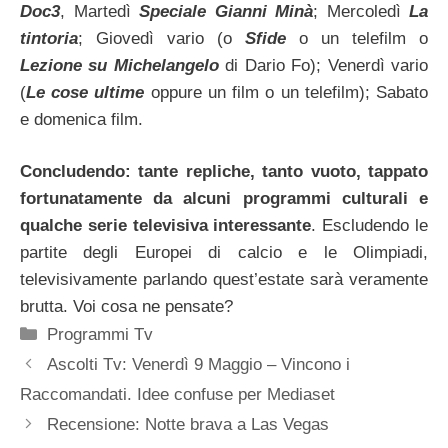
Doc3
, Martedì
Speciale Gianni Minà
; Mercoledì
La
tintoria
; Giovedì vario (o
Sfide
o un telefilm o
Lezione su Michelangelo
di Dario Fo); Venerdì vario
(
Le cose ultime
oppure un film o un telefilm); Sabato
e domenica film.
Concludendo: tante repliche, tanto vuoto, tappato
fortunatamente da alcuni programmi culturali e
qualche serie televisiva interessante
. Escludendo le
partite degli Europei di calcio e le Olimpiadi,
televisivamente parlando quest’estate sarà veramente
brutta. Voi cosa ne pensate?
Categorie
Programmi Tv
Ascolti Tv: Venerdì 9 Maggio – Vincono i
Raccomandati. Idee confuse per Mediaset
Recensione: Notte brava a Las Vegas