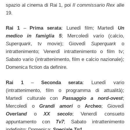
spazio al cinema di Rai 1, poi
Il commissario Rex
alle
19.
Rai 1
–
Prima serata
: Lunedì film; Martedì
Un
medico in famiglia 5
; Mercoledì vario (calcio,
Superquark
, tv movie); Giovedì
Superquark
o
intrattenimento; Venerdì intrattenimento o film tv;
Sabato vario (intrattenimento, film e calcio nazionale);
Domenica fiction da definire.
Rai 1
–
Seconda serata
: Lunedì vario
(intrattenimento, film o programma di attualità);
Martedì culturale con
Passaggio a nord-ovest
;
Mercoledì o
Grandi amori
o
Archeo
; Giovedì
Overland
o
XX secolo
; Venerdì consueto
appuntamento con
Tv7
; Sabato intrattenimento
indefinito; Domenica:
Speciale Tg1
.