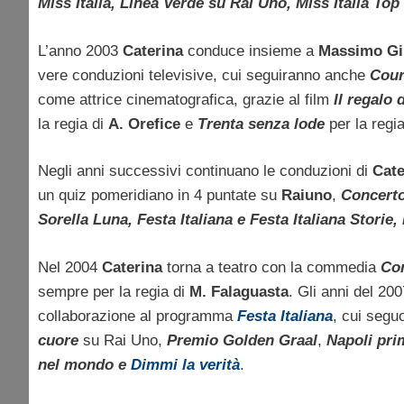
Miss Italia, Linea Verde su Rai Uno, Miss Italia To
L’anno 2003
Caterina
conduce insieme a
Massimo Gi
vere conduzioni televisive, cui seguiranno anche
Cour
come attrice cinematografica, grazie al film
Il regalo 
la regia di
A. Orefice
e
Trenta senza lode
per la regi
Negli anni successivi continuano le conduzioni di
Cat
un quiz pomeridiano in 4 puntate su
Raiuno
,
Concerto
Sorella Luna, Festa Italiana e Festa Italiana Storie,
Nel 2004
Caterina
torna a teatro con la commedia
Con
sempre per la regia di
M. Falaguasta
. Gli anni del 20
collaborazione al programma
Festa Italiana
, cui segu
cuore
su Rai Uno,
Premio Golden Graal
,
Napoli pri
nel mondo e
Dimmi la verità
.