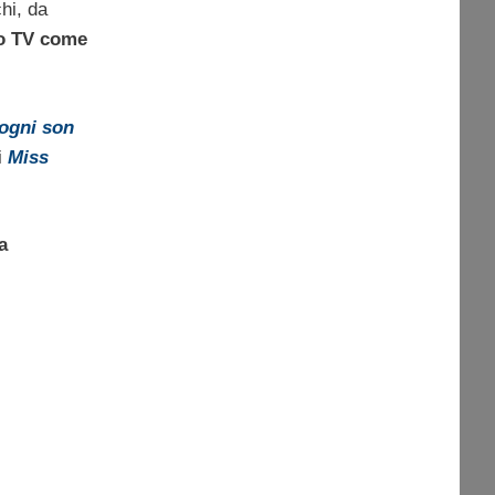
hi, da
o TV come
sogni son
i
Miss
a