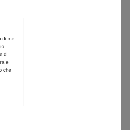
o di me
io
e di
ara e
ro che