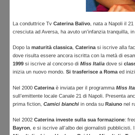
La conduttrice Tv
Caterina Balivo
, nata a Napoli il 
cresciuta ad Aversa, ha avuto un’infanzia tranquilla, 
Dopo la
maturità classica
,
Caterina
si iscrive alla f
dove risulta essere ancora iscritta con la metà di esa
1999
si iscrive al concorso di
Miss Italia
dove si
clas
inizia un nuovo mondo.
Si trasferisce a Roma
ed iniz
Nel 2000
Caterina
è inviata per il programma
Miss Ita
sull’emittente locale Canale 21 di Napoli. Presenta anc
prima fiction,
Camici bianchi
in onda su
Raiuno
nel r
Nel 2002
Caterina investe sulla sua formazione
: fre
Bayron
, e si iscrive all’albo dei giornalisti pubblicisti