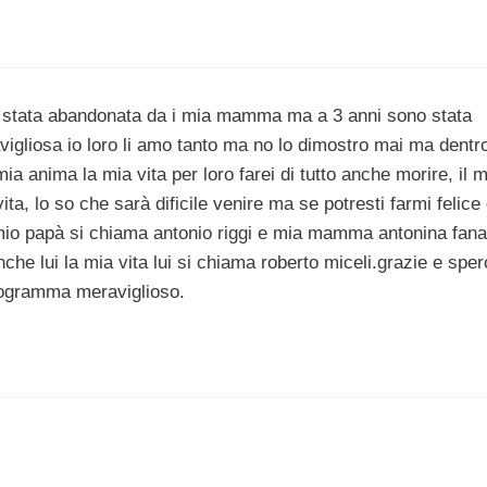
o stata abandonata da i mia mamma ma a 3 anni sono stata
vigliosa io loro li amo tanto ma no lo dimostro mai ma dentr
ia anima la mia vita per loro farei di tutto anche morire, il m
ta, lo so che sarà dificile venire ma se potresti farmi felice 
a, il mio papà si chiama antonio riggi e mia mamma antonina fan
che lui la mia vita lui si chiama roberto miceli.grazie e spe
rogramma meraviglioso.