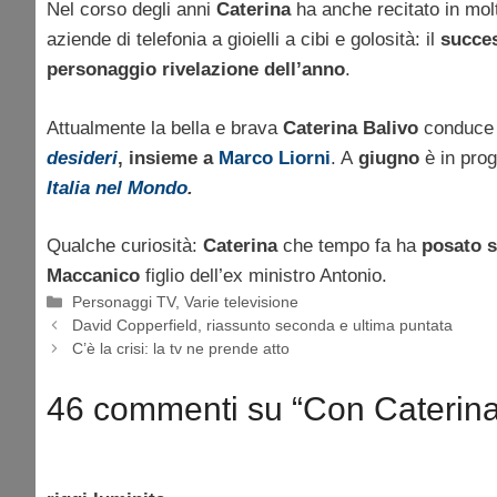
Nel corso degli anni
Caterina
ha anche recitato in mol
aziende di telefonia a gioielli a cibi e golosità: il
succes
personaggio rivelazione dell’anno
.
Attualmente la bella e brava
Caterina Balivo
conduce
desideri
, insieme a
Marco Liorni
. A
giugno
è in pro
Italia nel Mondo
.
Qualche curiosità:
Caterina
che tempo fa ha
posato s
Maccanico
figlio dell’ex ministro Antonio.
Categorie
Personaggi TV
,
Varie televisione
David Copperfield, riassunto seconda e ultima puntata
C’è la crisi: la tv ne prende atto
46 commenti su “Con Caterina 