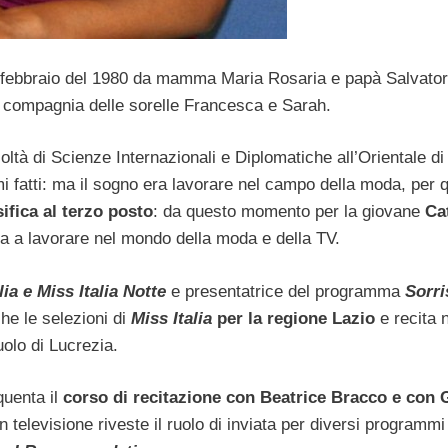
21 febbraio del 1980 da mamma Maria Rosaria e papà Salvato
in compagnia delle sorelle Francesca e Sarah.
acoltà di Scienze Internazionali e Diplomatiche all’Orientale di
mi fatti: ma il sogno era lavorare nel campo della moda, per 
sifica al terzo posto
: da questo momento per la giovane
Ca
ia a lavorare nel mondo della moda e della TV.
lia e Miss Italia Notte
e presentatrice del programma
Sorri
he le selezioni di
Miss Italia
per la regione Lazio
e recita 
uolo di Lucrezia.
quenta il
corso di recitazione con Beatrice Bracco e con 
. In televisione riveste il ruolo di inviata per diversi programm