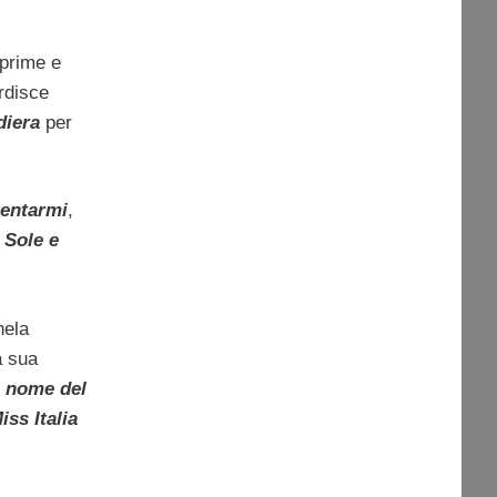
 prime e
rdisce
diera
per
tentarmi
,
 Sole e
hela
a sua
 nome del
ss Italia