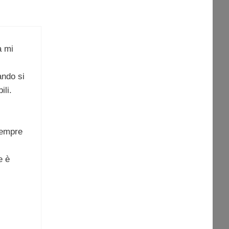
a mi
ando si
ili.
sempre
e è