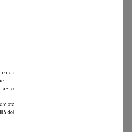
ice con
me
questo
remiato
ilà del