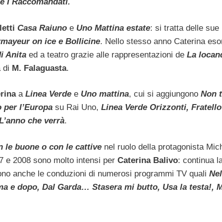
p e I Raccomandati.
letti
Casa Raiuno
e
Uno Mattina estate
: si tratta delle sue
mayeur on ice e Bollicine
. Nello stesso anno Caterina eso
di Anita
ed a teatro grazie alle rappresentazioni de
La locan
a di
M. Falaguasta
.
erina
a
Linea Verde
e
Uno mattina
, cui si aggiungono
Non 
 per l’Europa
su Rai Uno,
Linea Verde Orizzonti, Fratello
 L’anno che verrà
.
 le buone o con le cattive
nel ruolo della protagonista Mic
07 e 2008 sono molto intensi per
Caterina Balivo
: continua l
ono anche le conduzioni di numerosi programmi TV quali
Nel
ma e dopo, Dal Garda… Stasera mi butto, Usa la testa!, Mi