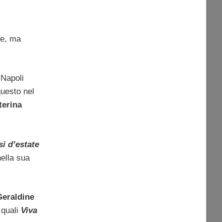
re, ma
 Napoli
questo nel
terina
si d’estate
nella sua
Geraldine
i quali
Viva