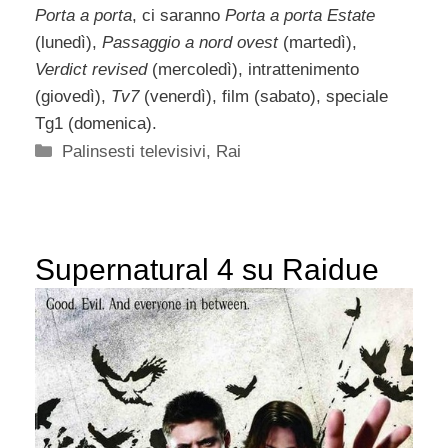
Porta a porta
, ci saranno
Porta a porta Estate
(lunedì),
Passaggio a nord ovest
(martedì),
Verdict revised
(mercoledì), intrattenimento
(giovedì),
Tv7
(venerdì), film (sabato), speciale
Tg1 (domenica).
Categorie
Palinsesti televisivi
,
Rai
Supernatural 4 su Raidue