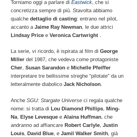
Torniamo oggi a parlare di
Eastwick
, che si
concretizza sempre di più. Stavolta abbiamo
qualche
dettaglio di casting
: entrano nel pilot,
accanto a
Jaime Ray Newman
, le due attrici
Lindsay Price
e
Veronica Cartwright
.
La serie, vi ricordo, è ispirata al film di
George
Miller
del 1987, che vedeva come protagoniste
Cher
,
Susan Sarandon
e
Michelle Pfeiffer
interpretare tre bellissime streghe “pilotate” da un
letteralmente diabolico
Jack Nicholson
.
Anche
SGU: Stargate Universe
ci regala qualche
nome: si tratta di
Lou Diamond Phillips
,
Ming-
Na
,
Elyse Levesque
e
Alaina Huffman
, che
andranno ad affiancare
Robert Carlyle
,
Justin
Louis
,
David Blue
, e
Jamil Walker Smith
, già