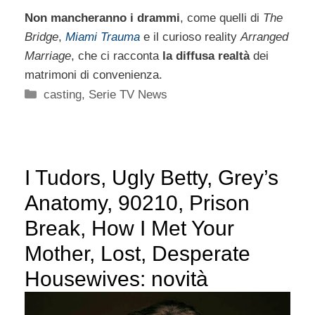
Non mancheranno i drammi
, come quelli di
The
Bridge
,
Miami Trauma
e il curioso reality
Arranged
Marriage
, che ci racconta
la diffusa realtà
dei
matrimoni di convenienza.
Categorie
casting
,
Serie TV News
I Tudors, Ugly Betty, Grey’s
Anatomy, 90210, Prison
Break, How I Met Your
Mother, Lost, Desperate
Housewives: novità