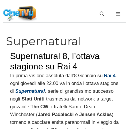
Vai
al
ME
contenuto
Supernatural
Supernatural 8, l’ottava
stagione su Rai 4
In prima visione assoluta dall’8 Gennaio su
Rai 4
,
ogni giovedì alle 22.00 va in onda l’ottava stagione
di
Supernatural
, serie di grandissimo successo
negli
Stati Uniti
trasmessa dal network a target
giovanile
The CW
: i fratelli Sam e Dean
Winchester (
Jared Padalecki
e
Jensen Ackles
)
tornano a cacciare entità paranormali in viaggio da