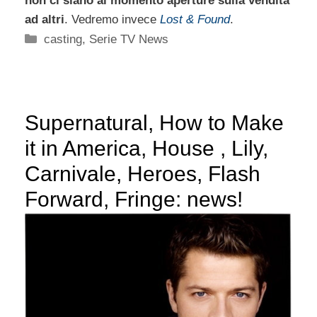
non ci siano al momento aperture sulla vendita
ad altri
. Vedremo invece
Lost & Found
.
Categorie
casting
,
Serie TV News
Supernatural, How to Make
it in America, House , Lily,
Carnivale, Heroes, Flash
Forward, Fringe: news!