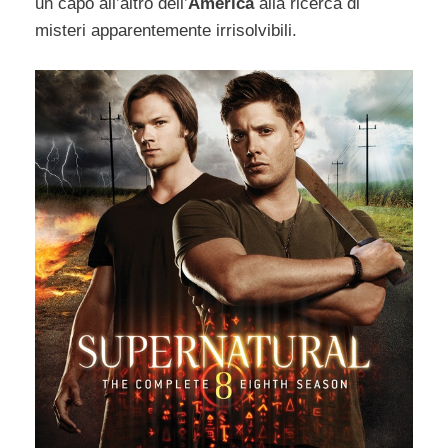
un capo all’altro dell’
America
alla ricerca di
misteri apparentemente irrisolvibili.