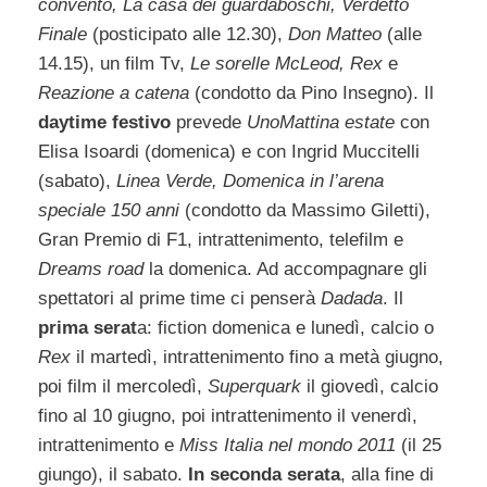
convento, La casa dei guardaboschi, Verdetto
Finale
(posticipato alle 12.30),
Don Matteo
(alle
14.15), un film Tv,
Le sorelle McLeod, Rex
e
Reazione a catena
(condotto da Pino Insegno). Il
daytime festivo
prevede
UnoMattina estate
con
Elisa Isoardi (domenica) e con Ingrid Muccitelli
(sabato),
Linea Verde, Domenica in l’arena
speciale 150 anni
(condotto da Massimo Giletti),
Gran Premio di F1, intrattenimento, telefilm e
Dreams road
la domenica. Ad accompagnare gli
spettatori al prime time ci penserà
Dadada
. Il
prima serat
a: fiction domenica e lunedì, calcio o
Rex
il martedì, intrattenimento fino a metà giugno,
poi film il mercoledì,
Superquark
il giovedì, calcio
fino al 10 giugno, poi intrattenimento il venerdì,
intrattenimento e
Miss Italia nel mondo 2011
(il 25
giungo), il sabato.
In seconda serata
, alla fine di