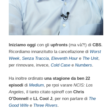
Iniziamo oggi
con gli
upfronts
(ma và?!) di
CBS
.
Ricordiamo innanzitutto la cancellazione di
Worst
Week
,
Senza Traccia
,
Eleventh Hour
e
The Unit
,
per rinnovare, invece,
Cold Case
e
Numbers
.
Ha inoltre ordinato
una stagione da ben 22
episodi
di
Medium
, pe rpoi varare
NCIS: Los
Angeles
, il tanto citato spinoff con
Chris
O’Donnell
e
LL Cool J
, per non parlare di
The
Good Wife
e
Three Rivers
.