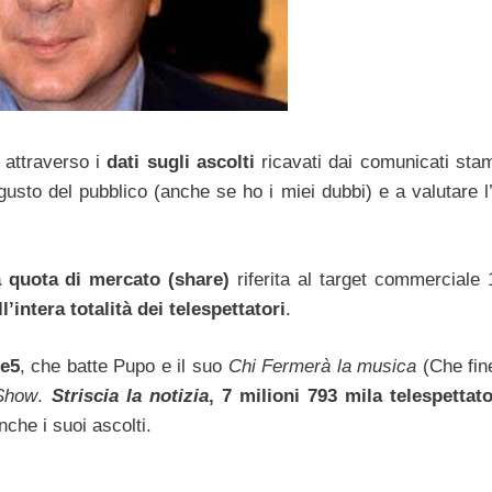
 attraverso i
dati sugli ascolti
ricavati dai comunicati stamp
gusto del pubblico (anche se ho i miei dubbi) e a valutare l
la quota di mercato (share)
riferita al target commerciale 
l’intera totalità dei telespettatori
.
e5
, che batte Pupo e il suo
Chi Fermerà la musica
(Che fine
Show
.
Striscia la notizia
, 7 milioni 793 mila telespettat
che i suoi ascolti.