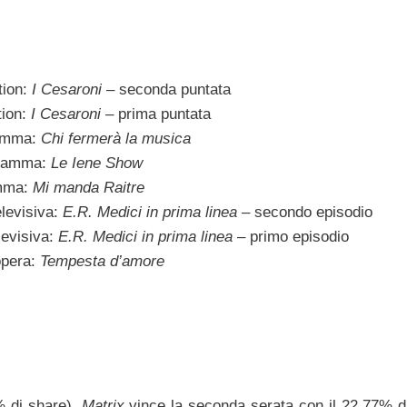
tion:
I Cesaroni
– seconda puntata
tion:
I Cesaroni
– prima puntata
ramma:
Chi fermerà la musica
ogramma:
Le Iene Show
amma:
Mi manda Raitre
elevisiva:
E.R. Medici in prima linea
– secondo episodio
levisiva:
E.R. Medici in prima linea
– primo episodio
opera:
Tempesta d’amore
 di share).
Matrix
vince la seconda serata con il 22,77% d