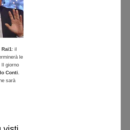
u
Rai1
: il
erminerà le
Il giorno
lo Conti
.
ne sarà
visti,