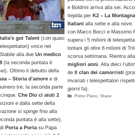
ttatori
e Boldrini arriva alla sei. Acc
tiepida per
K2 – La Montagna
Italiani
alla sette e alla nove. 
con Marco Bocci e Massimo 
Italia’s got Talent
(con quasi
supera i 5 milioni di telespetta
telespettatori) vince nel
lontani gli oltre 6 milioni di Tr
Stabile alla due
Un medico
scorsa settimana. Rientra all
8
(la seconda puntata è
migliori anni
. Alla dieci l’ult
ei). Ottimo il debutto della
de
Il clan dei camorristi
(pra
ssa – Storia d’amore
e di
invariati i telespettatori rispet
numero tre, la seconda parte
giorni fa).
a cinque.
Che Dio ci aiuti 2
Categorie
Primo Piano
,
Share
izioni e dalla sette della
vazione si spinge fino alla
econda puntata è alla sette).
 di
Porta a Porta
su Papa