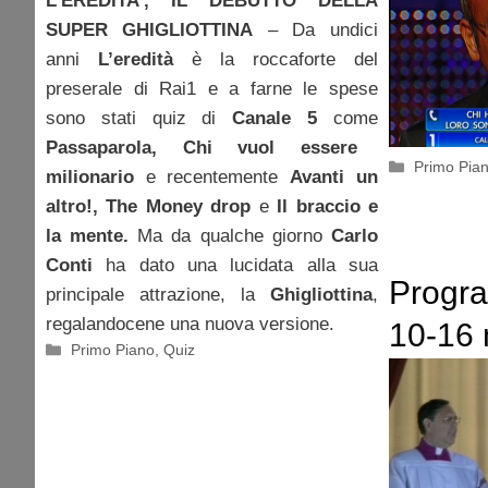
L’EREDITA’, IL DEBUTTO DELLA
SUPER GHIGLIOTTINA
– Da undici
anni
L’eredità
è la roccaforte del
preserale di Rai1 e a farne le spese
sono stati quiz di
Canale 5
come
Passaparola, Chi vuol essere
Categorie
Primo Pia
milionario
e recentemente
Avanti un
altro!, The Money drop
e
Il braccio e
la mente.
Ma da qualche giorno
Carlo
Conti
ha dato una lucidata alla sua
Program
principale attrazione, la
Ghigliottina
,
regalandocene una nuova versione.
10-16 
Categorie
Primo Piano
,
Quiz
L’ediz
straor
supera