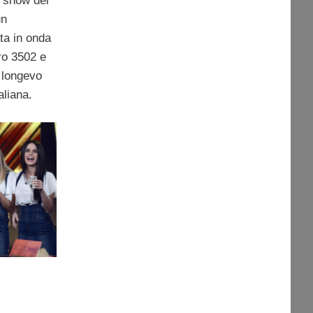
e 3500
e show del
un
ta in onda
ro 3502 e
ù longevo
aliana.