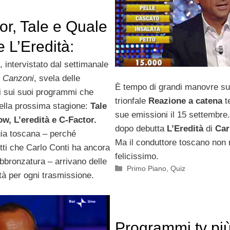
or, Tale e Quale
 L’Eredità:
azioni
, intervistato dal settimanale
e Canzoni
, svela delle
È tempo di grandi manovre s
i sui suoi programmi che
trionfale
Reazione a catena
t
ella prossima stagione:
Tale
sue emissioni il 15 settembre. 
w, L’eredità e C-Factor.
dopo debutta
L’Eredità
di
Car
gia toscana – perché
Ma il conduttore toscano non 
tti che Carlo Conti ha ancora
felicissimo.
bbronzatura – arrivano delle
Categorie
Primo Piano
,
Quiz
tà per ogni trasmissione.
Programmi tv più 