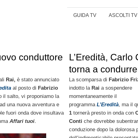
GUIDA TV
ASCOLTI TV
nuovo conduttore
L’Eredità, Carlo 
torna a condurre 
programma dopo
ali
Rai,
è stato annunciato
La scomparsa di
Fabrizio Fri
edita
al posto di
Fabrizio
indotto la
Rai
a sospendere
il salto, vi proponiamo la
momentaneamente il
a ad una nuova avventura e
programma
L’Eredità
, ma il q
ole fuori onda dove insultava
1
tornerà presto in onda con
C
amma
Affari tuoi
.
Conti
che dovrebbe subentrar
conduzione dopo la dolorosa p
dell’indimenticabile presentato