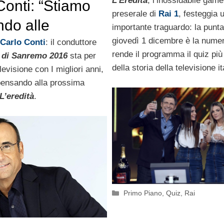
italiana con oltr
L’Eredità
, l’inossidabile gam
Conti: “Stiamo
preserale di
Rai 1
, festeggia 
puntate su Rai 1
ndo alle
importante traguardo: la punta
giovedì 1 dicembre è la nume
che de
Carlo Conti
: il conduttore
rende il programma il quiz pi
l di Sanremo 2016
sta per
tà”
della storia della televisione it
levisione con I migliori anni,
pensando alla prossima
L’eredità
.
Categorie
Primo Piano
,
Quiz
,
Rai