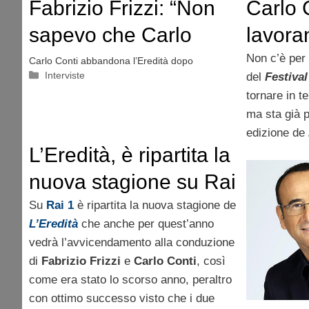
Fabrizio Frizzi: “Non
Carlo 
sapevo che Carlo
lavora
Conti lasciasse
modifi
Non c’è per
Carlo Conti abbandona l’Eredità dopo
Categorie
Interviste
del
Festiva
l’Eredità”
L’Eredi
tornare in te
ma sta già 
edizione de
L’Eredità, è ripartita la
nuova stagione su Rai
1
Su
Rai 1
è ripartita la nuova stagione de
L’Eredità
che anche per quest’anno
vedrà l’avvicendamento alla conduzione
di
Fabrizio Frizzi
e
Carlo Conti
, così
come era stato lo scorso anno, peraltro
con ottimo successo visto che i due