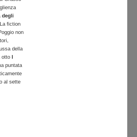
oglienza
 degli
La fiction
Poggio non
tori,
ilussa della
a otto
I
ima puntata
ticamente
to al sette