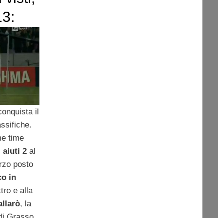
13:
primo
onquista il
ssifiche.
me time
 aiuti 2
al
rzo posto
o in
tro e alla
allarò
, la
di Grasso