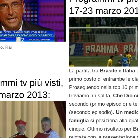
17-23 marzo 20
Brasile-Italia al 
posto
no
,
Rai
La partita tra
Brasile e Italia
c
primo posto di entrambe le cla
mi tv più visti,
Proseguendo nella top 10 pri
marzo 2013:
troviamo, in salita,
Che Dio ci
secondo (primo episodio) e te
ione
(secondo episodio).
Un medic
dinaria del Tg1
famiglia
si posiziona alla quat
 10 milioni di
cinque. Ottimo risultato per
B
puntata con la presentazione 