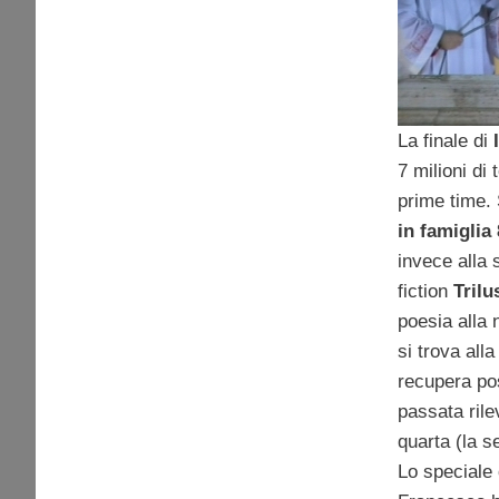
telespe
La finale di
7 milioni di 
prime time. 
in famiglia 
invece alla s
fiction
Trilu
poesia alla 
si trova all
recupera pos
passata rile
quarta (la s
Lo speciale