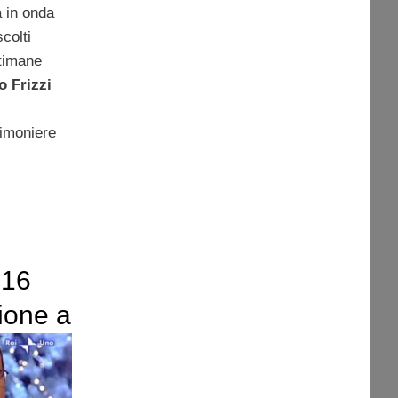
a in onda
colti
ttimane
o Frizzi
timoniere
 16
ione a
l