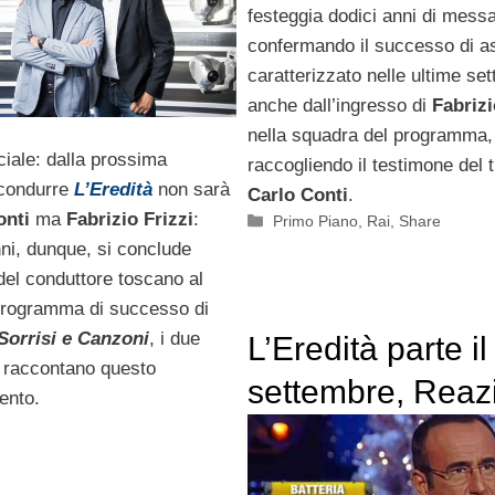
festeggia dodici anni di mess
confermando il successo di as
caratterizzato nelle ultime se
anche dall’ingresso di
Fabrizi
nella squadra del programma,
ciale: dalla prossima
raccogliendo il testimone del 
 condurre
L’Eredità
non sarà
Carlo Conti
.
onti
ma
Fabrizio Frizzi
:
Categorie
Primo Piano
,
Rai
,
Share
ni, dunque, si conclude
del conduttore toscano al
programma di successo di
Sorrisi e Canzoni
, i due
L’Eredità parte il
i raccontano questo
settembre, Reaz
ento.
Catena termina i
giorno prima