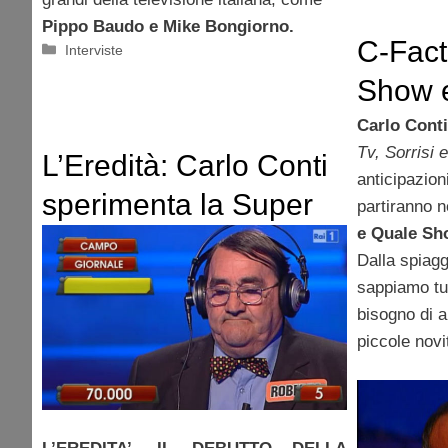
Pippo Baudo e Mike Bongiorno.
C-Fact
Categorie
Interviste
Show e
anticip
Carlo Conti
Tv, Sorrisi 
L’Eredità: Carlo Conti
anticipazion
sperimenta la Super
partiranno n
e Quale Sho
Ghigliottina
Dalla spiag
sappiamo tu
bisogno di a
piccole novi