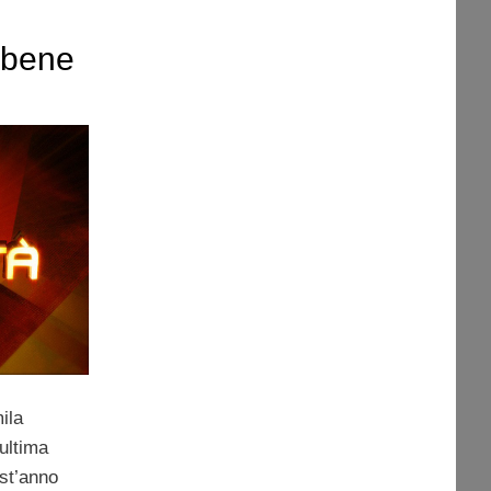
 bene
ila
’ultima
st’anno