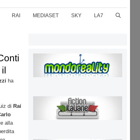
RAI
MEDIASET
SKY
LA7
Conti
il
 la
zzi
ha
morte di Fabrizio Frizzi
uiz di
Rai
arlo
e alla
erdita
re.