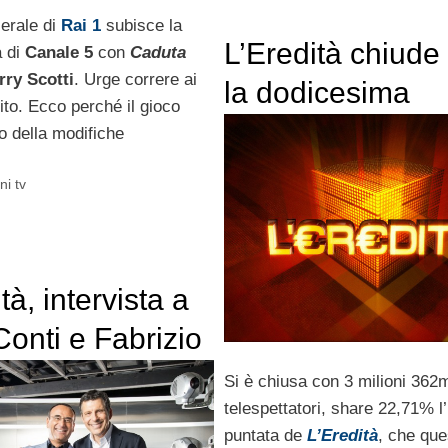
erale di
Rai 1
subisce la
L’Eredità chiude
a di
Canale 5
con
Caduta
rry Scotti
. Urge correre ai
la dodicesima
bito. Ecco perché il gioco
edizione
o della modifiche
.
ni tv
tà, intervista a
Conti e Fabrizio
Si è chiusa con 3 milioni 362m
telespettatori, share 22,71% l
puntata de
L’Eredità
, che que