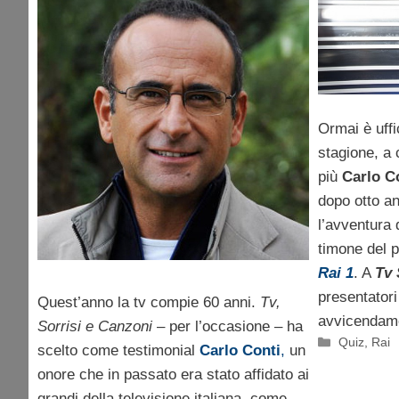
l’anniversario tv per i
60 anni della Rai
Ormai è uffi
stagione, a
più
Carlo C
dopo otto an
l’avventura 
timone del 
Rai 1
. A
Tv 
presentator
Quest’anno la tv compie 60 anni.
Tv,
avvicendam
Sorrisi e Canzoni
– per l’occasione – ha
Categorie
Quiz
,
Rai
scelto come testimonial
Carlo Conti
,
un
onore che in passato era stato affidato ai
grandi della televisione italiana, come