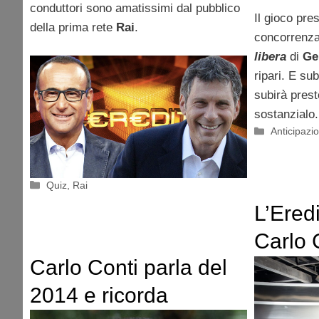
conduttori sono amatissimi dal pubblico
Il gioco pres
della prima rete
Rai
.
concorrenz
libera
di
Ge
ripari. E su
subirà prest
sostanzialo
Categorie
Anticipazio
Categorie
Quiz
,
Rai
L’Eredi
Carlo 
Carlo Conti parla del
Frizzi
2014 e ricorda