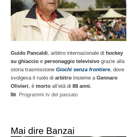
Guido Pancaldi
, arbitro internazionale di
hockey
su ghiaccio
e
personaggio televisivo
grazie alla
storia trasmissione
Giochi senza frontiere
, dove
svolgeva il ruolo di
arbitro
insieme a
Gennaro
Olivieri
, è
morto
all’età di
88 anni.
Categorie
Programmi tv del passato
Mai dire Banzai