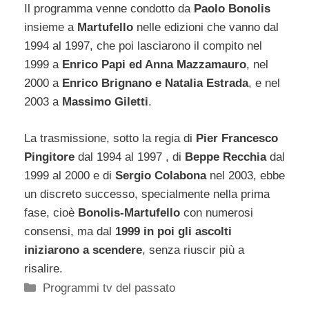
Il programma venne condotto da
Paolo Bonolis
insieme a
Martufello
nelle edizioni che vanno dal
1994 al 1997, che poi lasciarono il compito nel
1999 a
Enrico Papi ed Anna Mazzamauro
, nel
2000 a
Enrico Brignano e Natalia Estrada
, e nel
2003 a
Massimo Giletti
.
La trasmissione, sotto la regia di
Pier Francesco
Pingitore
dal 1994 al 1997 , di
Beppe Recchia
dal
1999 al 2000 e di
Sergio Colabona
nel 2003, ebbe
un discreto successo, specialmente nella prima
fase, cioè
Bonolis-Martufello
con numerosi
consensi, ma dal
1999 in poi gli ascolti
iniziarono a scendere
, senza riuscir più a
risalire.
Categorie
Programmi tv del passato