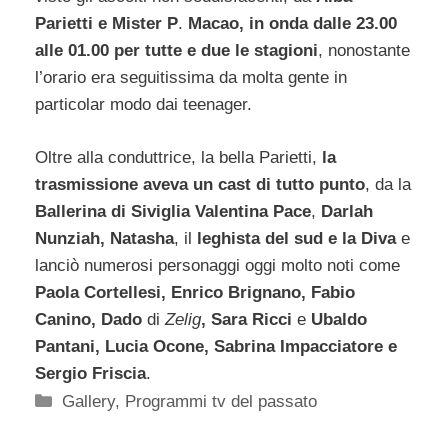
Parietti e Mister P
.
Macao, in onda dalle 23.00
alle 01.00 per tutte e due le stagioni
, nonostante
l’orario era seguitissima da molta gente in
particolar modo dai teenager.
Oltre alla conduttrice, la bella Parietti,
la
trasmissione aveva un cast di tutto punto
, da la
Ballerina di Siviglia Valentina Pace
,
Darlah
Nunziah, Natasha
, il
leghista del sud e la Diva
e
lanciò numerosi personaggi oggi molto noti come
Paola Cortellesi, Enrico Brignano, Fabio
Canino, Dado
di
Zelig
, Sara Ricci
e
Ubaldo
Pantani, Lucia Ocone, Sabrina Impacciatore e
Sergio Friscia
.
Categorie
Gallery
,
Programmi tv del passato