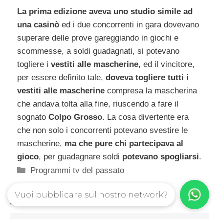
La prima edizione aveva uno studio simile ad
una casinò
ed i due concorrenti in gara dovevano
superare delle prove gareggiando in giochi e
scommesse, a soldi guadagnati, si potevano
togliere i
vestiti alle mascherine
, ed il vincitore,
per essere definito tale,
doveva togliere tutti i
vestiti alle mascherine
compresa la mascherina
che andava tolta alla fine, riuscendo a fare il
sognato
Colpo Grosso
. La cosa divertente era
che non solo i concorrenti potevano svestire le
mascherine,
ma che pure chi partecipava al
gioco
, per guadagnare soldi
potevano spogliarsi
.
Categorie
Programmi tv del passato
Vuoi pubblicare sul nostro network?
Pagina
Pagina
Pagina
1
2
3
Successivo
→