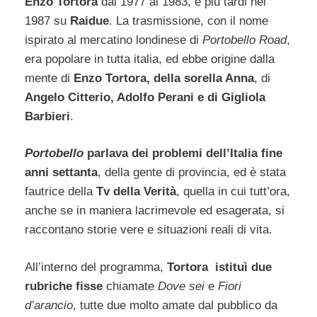
Enzo Tortora
dal 1977 al 1983, e più tardi nel
1987 su
Raidue
. La trasmissione, con il nome
ispirato al mercatino londinese di
Portobello Road
,
era popolare in tutta italia, ed ebbe origine dalla
mente di
Enzo Tortora, della sorella Anna
, di
Angelo Citterio, Adolfo Perani e di Gigliola
Barbieri
.
Portobello
parlava dei problemi dell’Italia fine
anni settanta
, della gente di provincia, ed è stata
fautrice della
Tv della Verità
, quella in cui tutt’ora,
anche se in maniera lacrimevole ed esagerata, si
raccontano storie vere e situazioni reali di vita.
All’interno del programma,
Tortora istituì due
rubriche fisse
chiamate
Dove sei
e
Fiori
d’arancio
, tutte due molto amate dal pubblico da