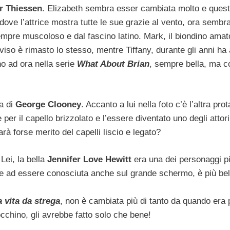
r Thiessen
. Elizabeth sembra esser cambiata molto e quest
dove l’attrice mostra tutte le sue grazie al vento, ora sembr
mpre muscoloso e dal fascino latino. Mark, il biondino amato
iso è rimasto lo stesso, mentre Tiffany, durante gli anni ha
o ad ora nella serie
What About Brian
, sempre bella, ma c
sa di
George Clooney
. Accanto a lui nella foto c’è l’altra pro
 per il capello brizzolato e l’essere diventato uno degli attori
rà forse merito del capelli liscio e legato?
 Lei, la bella
Jennifer Love Hewitt
era una dei personaggi pi
tre ad essere conosciuta anche sul grande schermo, è più bel
 vita da strega
, non è cambiata più di tanto da quando era 
cchino, gli avrebbe fatto solo che bene!