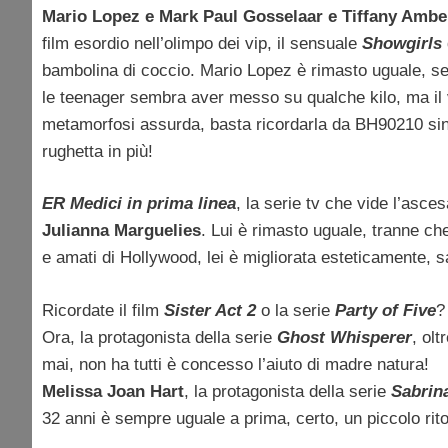
Mario Lopez e Mark Paul Gosselaar e Tiffany Ambe
film esordio nell’olimpo dei vip, il sensuale
Showgirls
bambolina di coccio. Mario Lopez è rimasto uguale, se
le teenager sembra aver messo su qualche kilo, ma il v
metamorfosi assurda, basta ricordarla da BH90210 sin
rughetta in più!
ER Medici in prima linea
, la serie tv che vide l’asce
Julianna Marguelies
. Lui è rimasto uguale, tranne che
e amati di Hollywood, lei è migliorata esteticamente, sa
Ricordate il film
Sister Act 2
o la serie
Party of Five
?
Ora, la protagonista della serie
Ghost Whisperer
, ol
mai, non ha tutti è concesso l’aiuto di madre natura!
Melissa Joan Hart
, la protagonista della serie
Sabrina
32 anni è sempre uguale a prima, certo, un piccolo rito