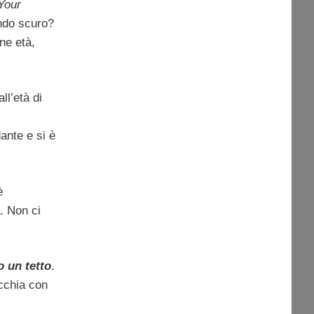
Your
ondo scuro?
ne età,
all’età di
ante e si è
è
. Non ci
o un tetto
.
occhia con