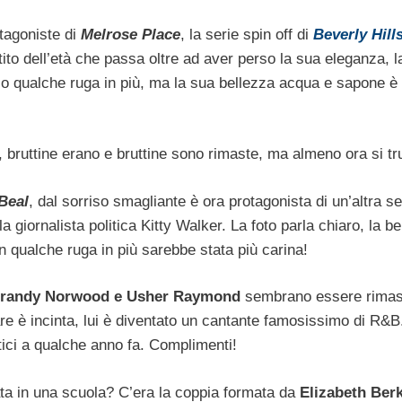
otagoniste di
Melrose Place
, la serie spin off di
Beverly Hill
tito dell’età che passa oltre ad aver perso la sua eleganza, 
lo qualche ruga in più, ma la sua bellezza acqua e sapone è
, bruttine erano e bruttine sono rimaste, ma almeno ora si t
Beal
, dal sorriso smagliante è ora protagonista di un’altra se
a giornalista politica Kitty Walker. La foto parla chiaro, la be
 qualche ruga in più sarebbe stata più carina!
randy Norwood e Usher Raymond
sembrano essere rimasti
are è incinta, lui è diventato un cantante famosissimo di R&B
tici a qualche anno fa. Complimenti!
ata in una scuola? C’era la coppia formata da
Elizabeth Berk