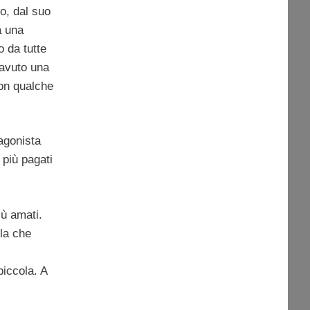
o, dal suo
a una
 da tutte
 avuto una
on qualche
tagonista
 più pagati
ù amati.
la che
piccola. A