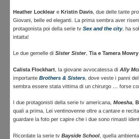
Heather Locklear
e
Kristin Davis
, due delle tante pr
Giovani, belle ed eleganti. La prima sembra aver risen
protagonista poi della serie tv
Sex and the city
, ha so
intatta!
Le due gemelle di
Sister Sister
,
Tia e Tamera Mowry
Calista Flockhart
, la giovane avvocatessa di
Ally Mc
importante
Brothers & Sisters
, dove veste i panni dell
sembra essere stata vittima di un chirurgo … forse con
I due protagonisti della serie tv americana,
Moesha
,
B
quali a prima. Lei ventinovenne oltre a cantare e recit
guardare la foto per capire che i due sono rimasti iden
Ricordate la serie tv
Bayside School
, quella ambient