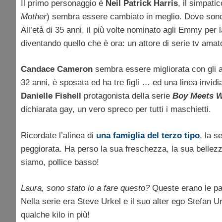
Il primo personaggio è
Neil Patrick Harris
, il simpati
Mother
) sembra essere cambiato in meglio. Dove sono 
All’età di 35 anni, il più volte nominato agli Emmy per
diventando quello che è ora: un attore di serie tv ama
Candace Cameron
sembra essere migliorata con gli an
32 anni, è sposata ed ha tre figli … ed una linea invidi
Danielle Fishell
protagonista della serie
Boy Meets W
dichiarata gay, un vero spreco per tutti i maschietti.
Ricordate l’alinea di
una famiglia del terzo tipo
, la s
peggiorata. Ha perso la sua freschezza, la sua bellez
siamo, pollice basso!
Laura, sono stato io a fare questo?
Queste erano le par
Nella serie era Steve Urkel e il suo alter ego Stefan U
qualche kilo in più!