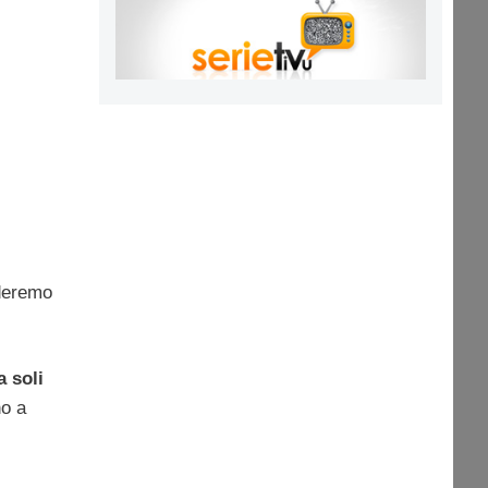
rderemo
a soli
no a