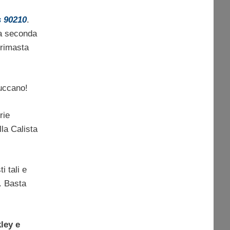
s 90210
.
la seconda
 rimasta
ruccano!
rie
lla Calista
 tali e
. Basta
ley e