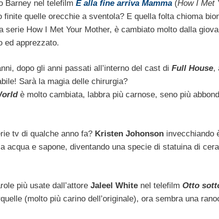
co Barney nel telefilm
E alla fine arriva Mamma
(
How I Met 
finite quelle orecchie a sventola? E quella folta chioma bi
 la serie How I Met Your Mother, è cambiato molto dalla giova
to ed apprezzato.
ni, dopo gli anni passati all’interno del cast di
Full House
, 
abile! Sarà la magia delle chirurgia?
orld
è molto cambiata, labbra più carnose, seno più abbond
erie tv di qualche anno fa?
Kristen Johonson
invecchiando 
za acqua e sapone, diventando una specie di statuina di cera
ole più usate dall’attore
Jaleel White
nel telefilm
Otto sott
rquelle (molto più carino dell’originale), ora sembra una ran