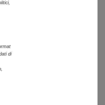
itici,
format
ati di
o,