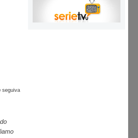
 seguiva
ndo
liamo