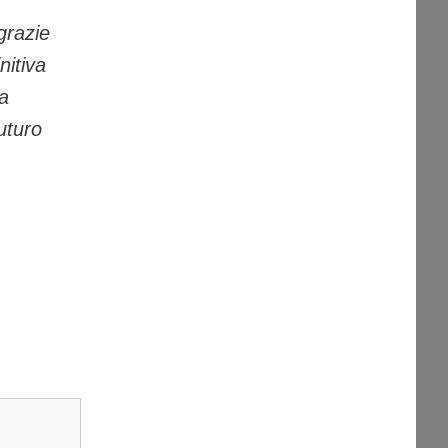
grazie
nitiva
ha
uturo