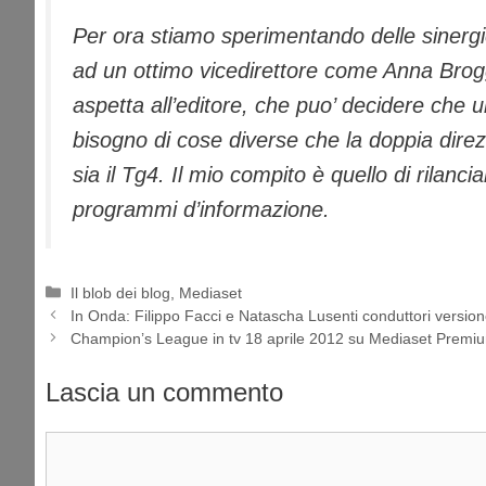
Per ora stiamo sperimentando delle sinergie
ad un ottimo vicedirettore come Anna Brogg
aspetta all’editore, che puo’ decidere che u
bisogno di cose diverse che la doppia direz
sia il Tg4. Il mio compito è quello di rilan
programmi d’informazione.
Categorie
Il blob dei blog
,
Mediaset
In Onda: Filippo Facci e Natascha Lusenti conduttori version
Champion’s League in tv 18 aprile 2012 su Mediaset Premi
Lascia un commento
Commento