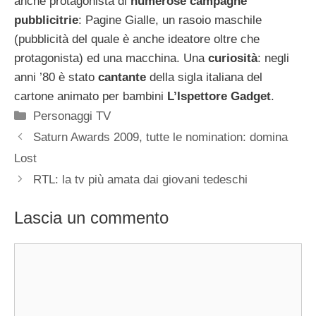
anche protagonista di
numerose campagne
pubblicitrie
: Pagine Gialle, un rasoio maschile
(pubblicità del quale è anche ideatore oltre che
protagonista) ed una macchina. Una
curiosità
: negli
anni ’80 è stato
cantante
della sigla italiana del
cartone animato per bambini
L’Ispettore Gadget
.
Categorie
Personaggi TV
Saturn Awards 2009, tutte le nomination: domina
Lost
RTL: la tv più amata dai giovani tedeschi
Lascia un commento
Commento