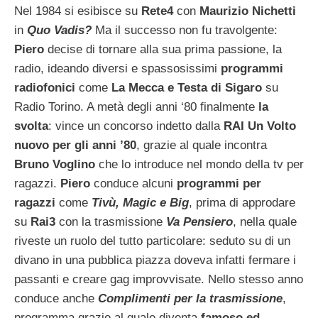
Nel 1984 si esibisce su
Rete4
con
Maurizio Nichetti
in
Quo Vadis?
Ma il successo non fu travolgente:
Piero
decise di tornare alla sua prima passione, la
radio, ideando diversi e spassosissimi
programmi
radiofonici
come
La Mecca e Testa di Sigaro
su
Radio Torino. A metà degli anni ‘80 finalmente
la
svolta
: vince un concorso indetto dalla
RAI
Un Volto
nuovo per gli anni ’80
, grazie al quale incontra
Bruno Voglino
che lo introduce nel mondo della tv per
ragazzi.
Piero
conduce alcuni
programmi per
ragazzi
come
Tivù, Magic e Big
, prima di approdare
su
Rai3
con la trasmissione
Va Pensiero
, nella quale
riveste un ruolo del tutto particolare: seduto su di un
divano in una pubblica piazza doveva infatti fermare i
passanti e creare gag improvvisate. Nello stesso anno
conduce anche
Complimenti per la trasmissione
,
programma grazie al quale diventa
famoso ed