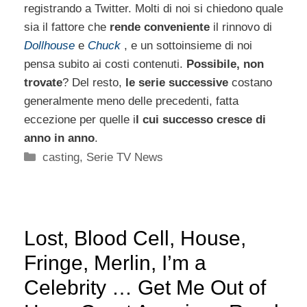
registrando a Twitter. Molti di noi si chiedono quale
sia il fattore che
rende conveniente
il rinnovo di
Dollhouse
e
Chuck
, e un sottoinsieme di noi
pensa subito ai costi contenuti.
Possibile, non
trovate
? Del resto,
le serie successive
costano
generalmente meno delle precedenti, fatta
eccezione per quelle i
l cui successo cresce di
anno in anno
.
Categorie
casting
,
Serie TV News
Lost, Blood Cell, House,
Fringe, Merlin, I’m a
Celebrity … Get Me Out of