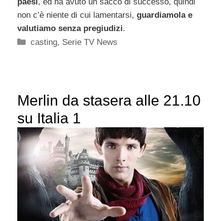
paesi
, ed ha avuto un sacco di successo, quindi
non c’è niente di cui lamentarsi,
guardiamola e
valutiamo senza pregiudizi
.
Categorie
casting
,
Serie TV News
Merlin da stasera alle 21.10
su Italia 1