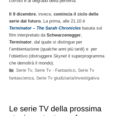
corrotti e al degrado della periferia.
Il 9 dicembre
, invece,
comincia il ciclo delle
serie dal futuro.
La prima, alle 21.10 è
Terminator – The Sarah Chronicles
basata sul
film interpretato da
Schwarzenegger
,
Terminator
, dal quale si distingue per
l’ambientazione (qualche anni più tardi) e per
l’obiettivo (distruggere
Skynet
il superprogramma
che demolirà il mondo).
Categorie
Serie Tv
,
Serie Tv - Fantastico
,
Serie Tv
fantascienza
,
Serie Tv giudiziaria/investigativa
Le serie TV della prossima