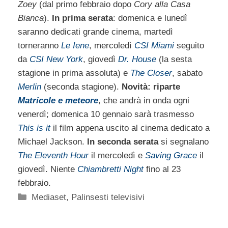
Zoey
(dal primo febbraio dopo
Cory alla Casa
Bianca
).
In prima serata
: domenica e lunedì
saranno dedicati grande cinema, martedì
torneranno
Le Iene
, mercoledì
CSI Miami
seguito
da
CSI New York
, giovedì
Dr. House
(la sesta
stagione in prima assoluta) e
The Closer
, sabato
Merlin
(seconda stagione).
Novità: riparte
Matricole e meteore
, che andrà in onda ogni
venerdì; domenica 10 gennaio sarà trasmesso
This is it
il film appena uscito al cinema dedicato a
Michael Jackson.
In seconda serata
si segnalano
The Eleventh Hour
il mercoledì e
Saving Grace
il
giovedì. Niente
Chiambretti Night
fino al 23
febbraio.
Categorie
Mediaset
,
Palinsesti televisivi