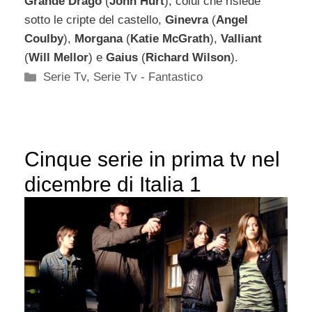
Grande Drago
(
John Hurt
), colui che risiede
sotto le cripte del castello,
Ginevra
(
Angel
Coulby
),
Morgana
(
Katie McGrath
),
Valliant
(
Will Mellor
) e
Gaius
(
Richard Wilson
).
Categorie
Serie Tv
,
Serie Tv - Fantastico
Cinque serie in prima tv nel
dicembre di Italia 1