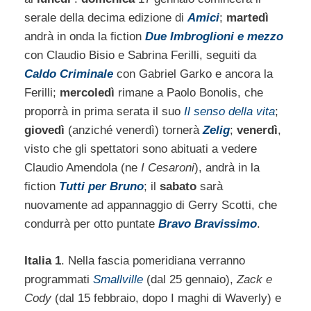
serale della decima edizione di
Amici
;
martedì
andrà in onda la fiction
Due Imbroglioni e mezzo
con Claudio Bisio e Sabrina Ferilli, seguiti da
Caldo Criminale
con Gabriel Garko e ancora la
Ferilli;
mercoledì
rimane a Paolo Bonolis, che
proporrà in prima serata il suo
Il senso della vita
;
giovedì
(anziché venerdì) tornerà
Zelig
;
venerdì
,
visto che gli spettatori sono abituati a vedere
Claudio Amendola (ne
I Cesaroni
), andrà in la
fiction
Tutti per Bruno
; il
sabato
sarà
nuovamente ad appannaggio di Gerry Scotti, che
condurrà per otto puntate
Bravo Bravissimo
.
Italia 1
. Nella fascia pomeridiana verranno
programmati
Smallville
(dal 25 gennaio),
Zack e
Cody
(dal 15 febbraio, dopo I maghi di Waverly) e