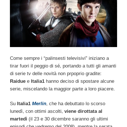
Come sempre i “palinsesti televisivi” iniziano a
tirar fuori il peggio di sé, portando a tutti gli amanti
di serie tv delle novità non prpoprio gradite:
Raidue
e
Italia1
hanno deciso di spostare alcune
serie, miscelando la maggior parte a loro piacere.
Su
Italia1
Merlin
, che ha debuttato lo scorso
lunedì, con ottimi ascolti,
viene dirottata al
martedì
(il 23 e 30 dicembre saranno gli ultimi
episodi che vedremo del 2008), mentre la serata