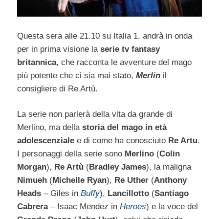
Questa sera alle 21.10 su Italia 1, andrà in onda
per in prima visione la
serie tv fantasy
britannica
, che racconta le avventure del mago
più potente che ci sia mai stato,
Merlin
il
consigliere di Re Artù.
La serie non parlerà della vita da grande di
Merlino, ma della
storia del mago in età
adolescenziale
e di come ha conosciuto
Re Artu
.
I personaggi della serie sono
Merlino
(
Colin
Morgan
),
Re Artù
(
Bradley James
), la maligna
Nimueh
(
Michelle Ryan
),
Re Uther
(
Anthony
Heads
– Giles in
Buffy
),
Lancillotto
(
Santiago
Cabrera
– Isaac Mendez in
Heroes
) e la voce del