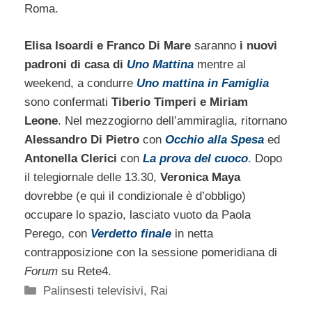
Roma.
Elisa Isoardi e Franco Di Mare
saranno
i nuovi
padroni di casa di
Uno Mattina
mentre al
weekend, a condurre
Uno mattina in Famiglia
sono confermati
Tiberio Timperi e Miriam
Leone
. Nel mezzogiorno dell’ammiraglia, ritornano
Alessandro Di Pietro
con
Occhio alla Spesa
ed
Antonella Clerici
con
La prova del cuoco
. Dopo
il telegiornale delle 13.30,
Veronica Maya
dovrebbe (e qui il condizionale è d’obbligo)
occupare lo spazio, lasciato vuoto da Paola
Perego, con
Verdetto finale
in netta
contrapposizione con la sessione pomeridiana di
Forum
su Rete4.
Categorie
Palinsesti televisivi
,
Rai