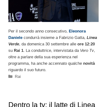
Per il secondo anno consecutivo,
Eleonora
Daniele
condurrà insieme a Fabrizio Gatta,
Linea
Verde
, da domenica 30 settembre alle
ore 12:20
su
Rai 1
. La conduttrice, intervistata da
Vero Tv
,
oltre a parlare della sua esperienza nel
programma, ha anche accennato qualche
novità
riguardo il suo futuro.
Categorie
Rai
Dentro la tv: il latte di Linea