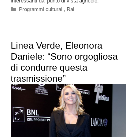
interessanti dal punto di vista agricolo.
Categorie
Programmi culturali
,
Rai
Linea Verde, Eleonora
Daniele: “Sono orgogliosa
di condurre questa
trasmissione”