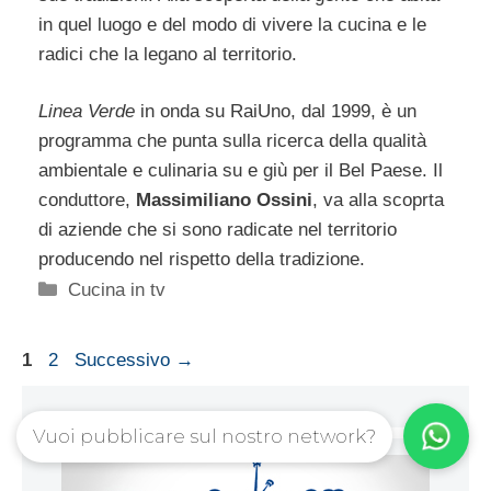
in quel luogo e del modo di vivere la cucina e le
radici che la legano al territorio.
Linea Verde
in onda su RaiUno, dal 1999, è un
programma che punta sulla ricerca della qualità
ambientale e culinaria su e giù per il Bel Paese. Il
conduttore,
Massimiliano Ossini
, va alla scoprta
di aziende che si sono radicate nel territorio
producendo nel rispetto della tradizione.
Categorie
Cucina in tv
Pagina
Pagina
1
2
Successivo
→
Vuoi pubblicare sul nostro network?