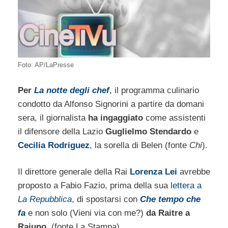
Foto: AP/LaPresse
Per
La notte degli chef
, il programma culinario
condotto da Alfonso Signorini a partire da domani
sera, il giornalista
ha ingaggiato
come assistenti
il difensore della Lazio
Guglielmo Stendardo
e
Cecilia Rodriguez
, la sorella di Belen (fonte
Chi
).
Il direttore generale della Rai
Lorenza Lei
avrebbe
proposto a Fabio Fazio, prima della sua
lettera a
La Repubblica
, di spostarsi con
Che tempo che
fa
e non solo (Vieni via con me?)
da Raitre a
Raiuno
. (fonte La Stampa)