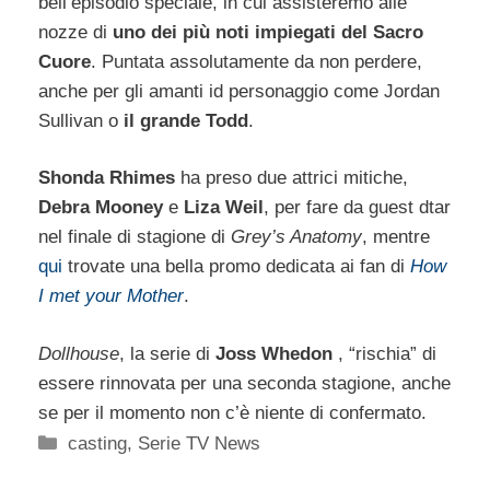
bell’episodio speciale, in cui assisteremo alle
nozze di
uno dei più noti impiegati del Sacro
Cuore
. Puntata assolutamente da non perdere,
anche per gli amanti id personaggio come Jordan
Sullivan o
il grande Todd
.
Shonda Rhimes
ha preso due attrici mitiche,
Debra Mooney
e
Liza Weil
, per fare da guest dtar
nel finale di stagione di
Grey’s Anatomy
, mentre
qui
trovate una bella promo dedicata ai fan di
How
I met your Mother
.
Dollhouse
, la serie di
Joss Whedon
, “rischia” di
essere rinnovata per una seconda stagione, anche
se per il momento non c’è niente di confermato.
Categorie
casting
,
Serie TV News