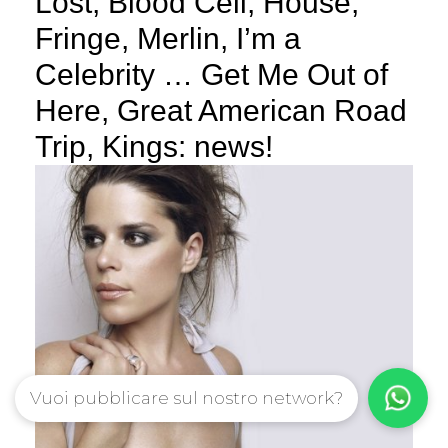
Lost, Blood Cell, House,
Fringe, Merlin, I’m a
Celebrity … Get Me Out of
Here, Great American Road
Trip, Kings: news!
Vuoi pubblicare sul nostro network?