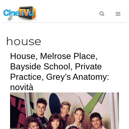
Vai
al
ME
contenuto
house
House, Melrose Place,
Bayside School, Private
Practice, Grey’s Anatomy:
novità