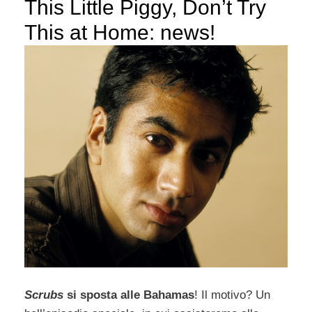
This Little Piggy, Don’t Try
This at Home: news!
Scrubs
si sposta alle Bahamas
! Il motivo? Un