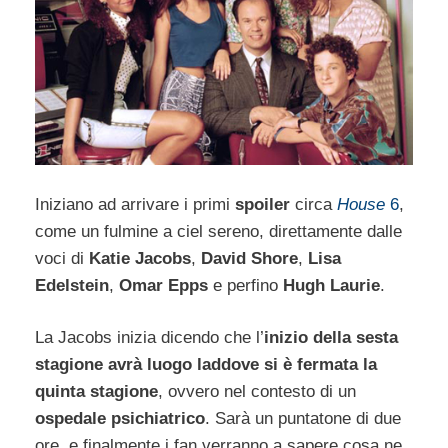
Iniziano ad arrivare i primi
spoiler
circa
House
6
,
come un fulmine a ciel sereno, direttamente dalle
voci di
Katie Jacobs
,
David Shore
,
Lisa
Edelstein
,
Omar Epps
e perfino
Hugh Laurie
.
La Jacobs inizia dicendo che l’
inizio della sesta
stagione avrà luogo laddove si è fermata la
quinta stagione
, ovvero nel contesto di un
ospedale psichiatrico
. Sarà un puntatone di due
ore, e finalmente i fan verranno a sapere cosa ne