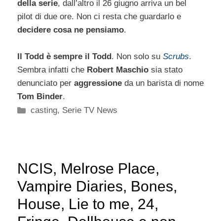
della serie
, dall’altro il 26 giugno arriva un bel
pilot di due ore. Non ci resta che guardarlo e
decidere cosa ne pensiamo
.
Il Todd è sempre il Todd
. Non solo su
Scrubs
.
Sembra infatti che
Robert Maschio
sia stato
denunciato per
aggressione
da un barista di nome
Tom Binder
.
Categorie
casting
,
Serie TV News
NCIS, Melrose Place,
Vampire Diaries, Bones,
House, Lie to me, 24,