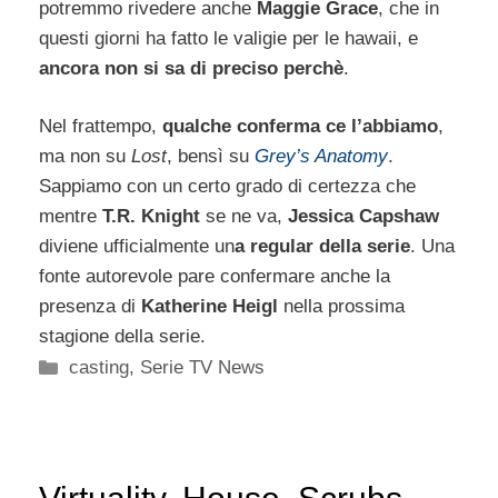
potremmo rivedere anche
Maggie Grace
, che in
questi giorni ha fatto le valigie per le hawaii, e
ancora non si sa di preciso perchè
.
Nel frattempo,
qualche conferma ce l’abbiamo
,
ma non su
Lost
, bensì su
Grey’s Anatomy
.
Sappiamo con un certo grado di certezza che
mentre
T.R. Knight
se ne va,
Jessica Capshaw
diviene ufficialmente un
a regular della serie
. Una
fonte autorevole pare confermare anche la
presenza di
Katherine Heigl
nella prossima
stagione della serie.
Categorie
casting
,
Serie TV News