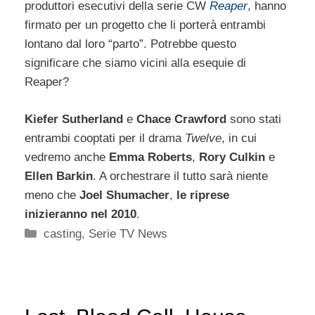
produttori esecutivi della serie CW
Reaper
, hanno
firmato per un progetto che li porterà entrambi
lontano dal loro “parto”. Potrebbe questo
significare che siamo vicini alla esequie di
Reaper?
Kiefer Sutherland
e
Chace Crawford
sono stati
entrambi cooptati per il drama
Twelve
, in cui
vedremo anche
Emma Roberts
,
Rory Culkin
e
Ellen Barkin
. A orchestrare il tutto sarà niente
meno che
Joel Shumacher
,
le riprese
inizieranno nel 2010
.
Categorie
casting
,
Serie TV News