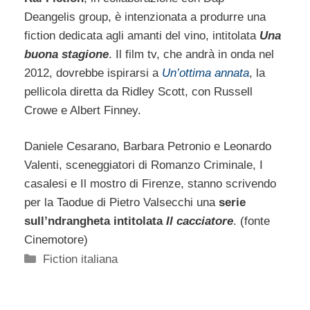
Deangelis group, è intenzionata a produrre una
fiction dedicata agli amanti del vino, intitolata
Una
buona stagione
. Il film tv, che andrà in onda nel
2012, dovrebbe ispirarsi a
Un’ottima annata
, la
pellicola diretta da Ridley Scott, con Russell
Crowe e Albert Finney.
Daniele Cesarano, Barbara Petronio e Leonardo
Valenti, sceneggiatori di Romanzo Criminale, I
casalesi e Il mostro di Firenze, stanno scrivendo
per la Taodue di Pietro Valsecchi una
serie
sull’ndrangheta intitolata
Il cacciatore
. (fonte
Cinemotore)
Categorie
Fiction italiana