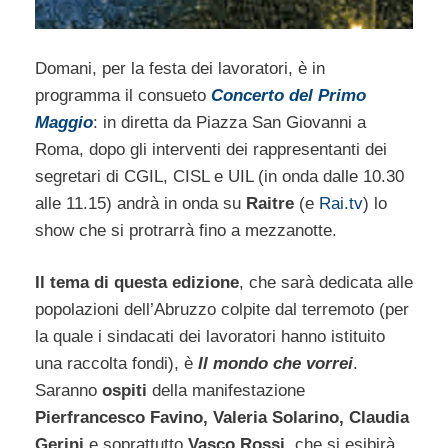
Domani, per la festa dei lavoratori, è in
programma il consueto
Concerto del Primo
Maggio
: in diretta da Piazza San Giovanni a
Roma, dopo gli interventi dei rappresentanti dei
segretari di CGIL, CISL e UIL (in onda dalle 10.30
alle 11.15) andrà in onda su
Raitre
(e
Rai.tv
) lo
show che si protrarrà fino a mezzanotte.
Il tema di questa edizione
, che sarà dedicata alle
popolazioni dell’Abruzzo colpite dal terremoto (per
la quale i sindacati dei lavoratori hanno istituito
una raccolta fondi), è
Il mondo che vorrei
.
Saranno
ospiti
della manifestazione
Pierfrancesco Favino, Valeria Solarino, Claudia
Gerini
e soprattutto
Vasco Rossi
, che si esibirà