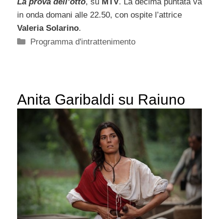
La prova dell’otto
, su
MTV
. La decima puntata va
in onda domani alle 22.50, con ospite l’attrice
Valeria Solarino
.
Categorie
Programma d'intrattenimento
Anita Garibaldi su Raiuno