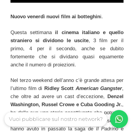
Nuovo venerdì nuovi film ai botteghin
i.
Questa settimana
il cinema italiano e quello
straniero si dividono le uscite
, 3 film per il
primo, 4 per il secondo, anche se dubito
fortemente che si dividano quasi equamente
anche il numero di proiezioni.
Nel terzo weekend dell’anno c’è grande attesa per
l’ultimo film di
Ridley Scott
American Gangster
,
che oltre ad avere un cast d’eccezione,
Denzel
Washington, Russel Crowe e Cuba Gooding Jr.
,
ha dalla sua una storia accattivante che potrebbe
Vuoi pubblicare sul nostro network?
far ripercorrere al film lo stesso successo che
hanno avuto in passato la saga de
Il Padrino
e