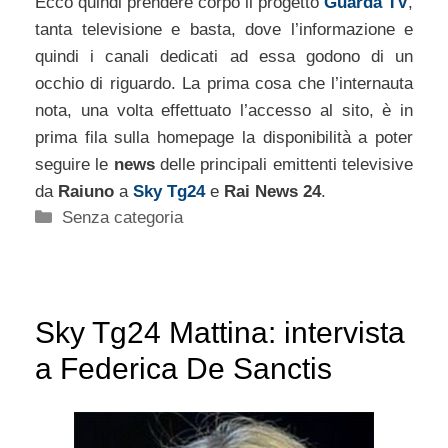
Ecco quindi prendere corpo il progetto
Guarda TV
,
tanta televisione e basta, dove l’informazione e
quindi i canali dedicati ad essa godono di un
occhio di riguardo. La prima cosa che l’internauta
nota, una volta effettuato l’accesso al sito, è in
prima fila sulla homepage la disponibilità a poter
seguire le
news
delle principali emittenti televisive
da
Raiuno
a
Sky Tg24
e
Rai News 24
.
Categorie
Senza categoria
Sky Tg24 Mattina: intervista
a Federica De Sanctis