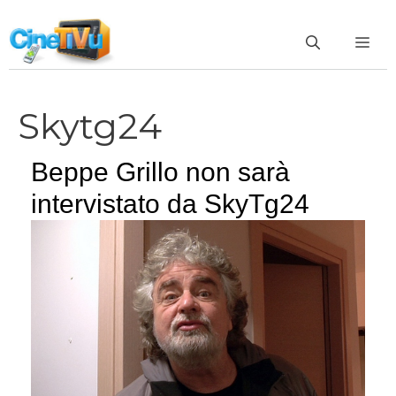
Vai
al
ME
contenuto
Skytg24
Beppe Grillo non sarà
intervistato da SkyTg24