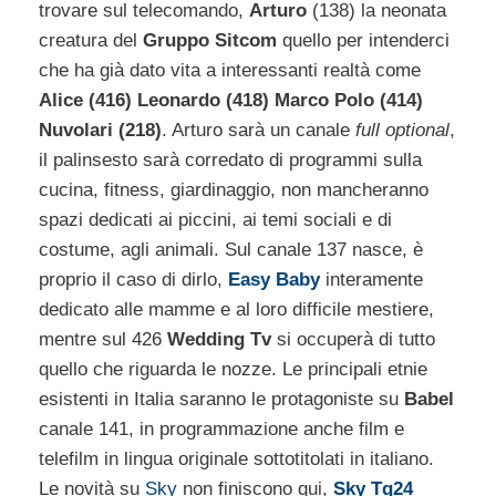
trovare sul telecomando,
Arturo
(138) la neonata
creatura del
Gruppo Sitcom
quello per intenderci
che ha già dato vita a interessanti realtà come
Alice (416) Leonardo (418) Marco Polo (414)
Nuvolari (218)
. Arturo sarà un canale
full optional
,
il palinsesto sarà corredato di programmi sulla
cucina, fitness, giardinaggio, non mancheranno
spazi dedicati ai piccini, ai temi sociali e di
costume, agli animali. Sul canale 137 nasce, è
proprio il caso di dirlo,
Easy Baby
interamente
dedicato alle mamme e al loro difficile mestiere,
mentre sul 426
Wedding Tv
si occuperà di tutto
quello che riguarda le nozze. Le principali etnie
esistenti in Italia saranno le protagoniste su
Babel
canale 141, in programmazione anche film e
telefilm in lingua originale sottotitolati in italiano.
Le novità su
Sky
non finiscono qui,
Sky Tg24