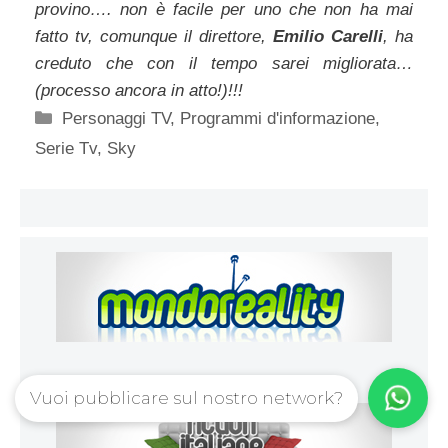
provino…. non è facile per uno che non ha mai
fatto tv, comunque il direttore,
Emilio Carelli
, ha
creduto che con il tempo sarei migliorata…
(processo ancora in atto!)!!!
Categorie
Personaggi TV
,
Programmi d'informazione
,
Serie Tv
,
Sky
Vuoi pubblicare sul nostro network?