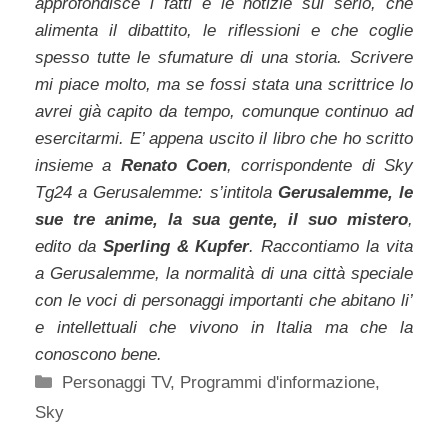
approfondisce i fatti e le notizie sul serio, che
alimenta il dibattito, le riflessioni e che coglie
spesso tutte le sfumature di una storia. Scrivere
mi piace molto, ma se fossi stata una scrittrice lo
avrei già capito da tempo, comunque continuo ad
esercitarmi. E’ appena uscito il libro che ho scritto
insieme a
Renato Coen
, corrispondente di Sky
Tg24 a Gerusalemme: s’intitola
Gerusalemme, le
sue tre anime, la sua gente, il suo mistero
,
edito da
Sperling & Kupfer
. Raccontiamo la vita
a Gerusalemme, la normalità di una città speciale
con le voci di personaggi importanti che abitano li’
e intellettuali che vivono in Italia ma che la
conoscono bene.
Categorie
Personaggi TV
,
Programmi d'informazione
,
Sky