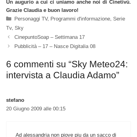
Un augurio a cui ci uniamo anche noi di Cinetivù.
Grazie Claudia e buon lavoro!
Categorie
Personaggi TV
,
Programmi d'informazione
,
Serie
Tv
,
Sky
CinepuntoSoap – Settimana 17
Pubblicità – 17 – Nasce Digitalia 08
6 commenti su “Sky Meteo24:
intervista a Claudia Adamo”
stefano
20 Giugno 2009 alle 00:15
Ad alessandria non piove piu da un sacco di