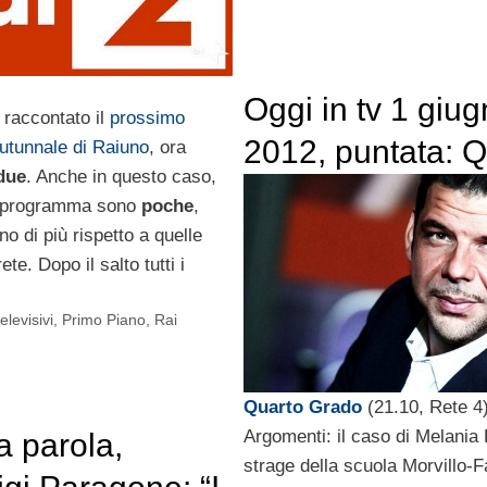
Oggi in tv 1 giu
 raccontato il
prossimo
2012, puntata: Q
autunnale di Raiuno
, ora
due
. Anche in questo caso,
Grado, Superci
 programma sono
poche
,
L’ultima parola
o di più rispetto a quelle
ete. Dopo il salto tutti i
elevisivi
,
Primo Piano
,
Rai
Quarto Grado
(21.10, Rete 4)
Argomenti: il caso di Melania 
a parola,
strage della scuola Morvillo-