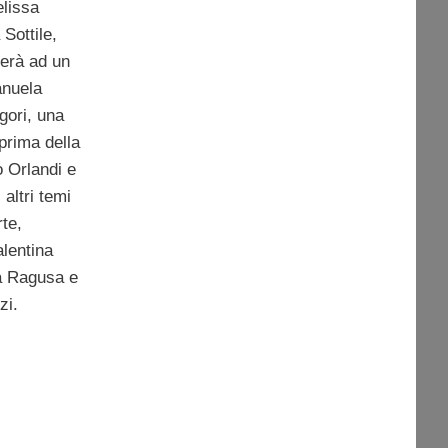
elissa
Sottile,
erà ad un
anuela
gori, una
prima della
o Orlandi e
 altri temi
rte,
alentina
ta Ragusa e
zi.