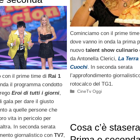
 di venerdì 12
 2013
Cominciamo con il prime time
dove vanno in onda la prima p
nuovo
talent show culinario
da Antonella Clerici,
La Terra
Cuochi
. In seconda serata
l’approfondimento giornalistic
con il prime time di
Rai 1
rotocalco del TG1.
onda il programma condotto
Categorie
CineTv Oggi
erego
Eroi di tutti i giorni
,
i gala per dare il giusto
nto a quelle persone che
oro vita in pericolo per
Cosa c’è stasera
altra. In seconda serata
mento giornalistico con
TV7
,
Prima e second