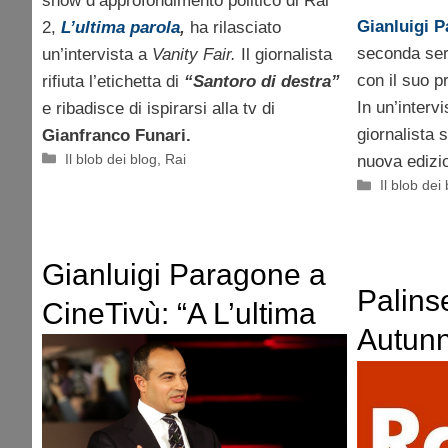
show d’approfondimento politico di Rai
Gianluigi 
2,
L’ultima parola
,
ha rilasciato
seconda se
un’intervista a
Vanity Fair.
Il giornalista
con il suo
rifiuta l’etichetta di
“Santoro di destra”
In un’intervi
e ribadisce di ispirarsi alla tv di
giornalista 
Gianfranco Funari.
Categorie
Il blob dei blog
,
Rai
nuova edizi
Categorie
Il blob dei
Gianluigi Paragone a
Palins
CineTivù: “A L’ultima
Autun
parola continuiamo a
dare la parola ai
cittadini”