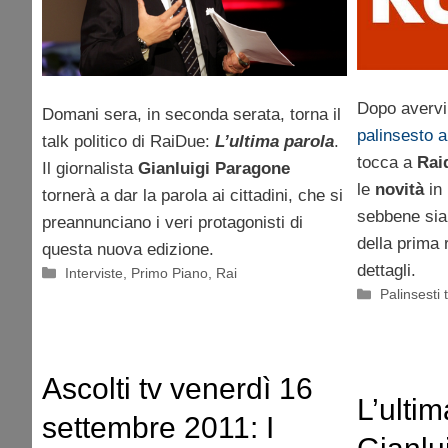
Dopo avervi
Domani sera, in seconda serata, torna il
palinsesto 
talk politico di RaiDue:
L’ultima parola
.
tocca a
Rai
Il giornalista
Gianluigi Paragone
le
novità
in
tornerà a dar la parola ai cittadini, che si
sebbene sian
preannunciano i veri protagonisti di
della prima r
questa nuova edizione.
dettagli.
Categorie
Interviste
,
Primo Piano
,
Rai
Categorie
Palinsesti t
Ascolti tv venerdì 16
L’ultim
settembre 2011: I