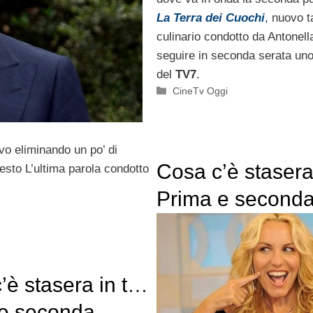
La Terra dei Cuochi
,
nuovo t
culinario condotto da Antonella
seguire in seconda serata uno
del
TV7
.
Categorie
CineTv Oggi
vo eliminando un po’ di
Cosa c’è stasera
esto L’ultima parola condotto
Prima e second
serata di venerd
aprile 2013
’è stasera in tv?
e seconda