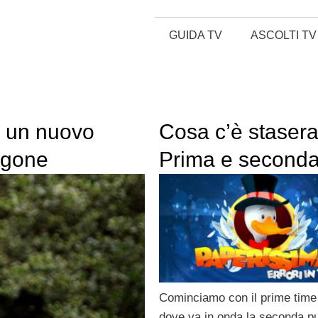
GUIDA TV
ASCOLTI TV
a un nuovo
Cosa c’è stasera
agone
Prima e second
serata di venerdì
maggio 2013
Cominciamo con il prime time
dove va in onda la seconda p