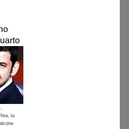
gno
uarto
nema,
.
Rea, la
Falcone