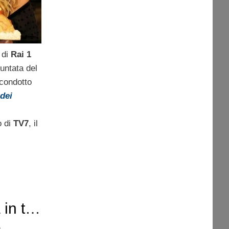
 di
Rai 1
untata del
condotto
 dei
o di
TV7
, il
 in tv?
a