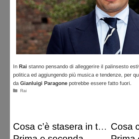
In
Rai
stanno pensando di alleggerire il palinsesto esti
politica ed aggiungendo più musica e tendenze, per qu
da
Gianluigi Paragone
potrebbe essere fatto fuori.
Categorie
Rai
Cosa c’è stasera in tv?
Cosa c
Prima e seconda
Prima 