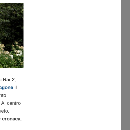
u
Rai 2
,
ragone
il
nto
. Al centro
ueto,
e
cronaca.