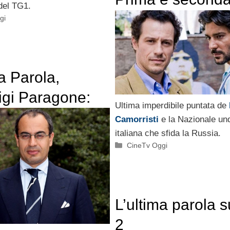
 del TG1.
serata di venerd
gi
marzo 2013
a Parola,
igi Paragone:
Ultima imperdibile puntata de
piti politici non
Camorristi
e la Nazionale un
italiana che sfida la Russia.
eressano più di
Categorie
CineTv Oggi
L’ultima parola 
2