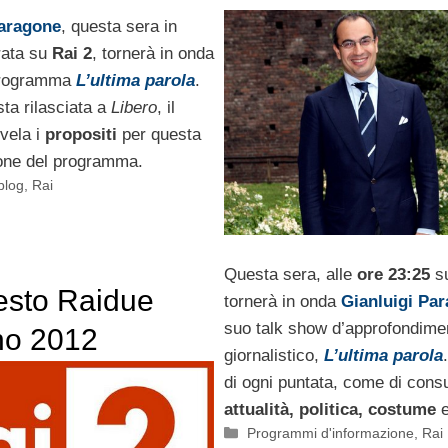
Paragone
, questa sera in
rata su
Rai 2
, tornerà in onda
 programma
L’ultima parola
.
sta rilasciata a
Libero
, il
svela i
propositi
per questa
one del programma.
 blog
,
Rai
Questa sera, alle
ore 23:25
s
esto Raidue
tornerà in onda
Gianluigi Pa
suo talk show d’approfondime
no 2012
giornalistico,
L’ultima parola
di ogni puntata, come di cons
attualità, politica, costume
Categorie
Programmi d'informazione
,
Rai