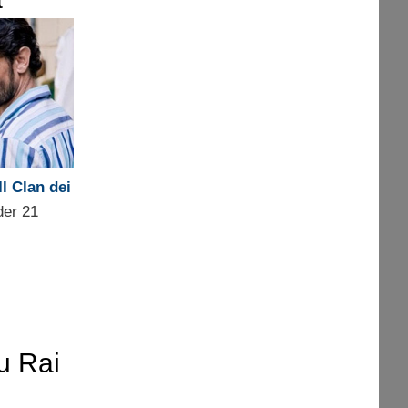
ì 22
Il Clan dei
der 21
su Rai