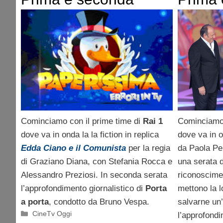
serata di venerdì 19
serata
aprile 2013
aprile
Cominciamo 
Cominciamo con il prime time di
Rai 1
dove va in 
dove va in onda la la fiction in replica
da Paola P
Edda Ciano e il Comunista
per la regia
una serata d
di Graziano Diana, con Stefania Rocca e
riconoscime
Alessandro Preziosi. In seconda serata
mettono la l
l’approfondimento giornalistico di
Porta
salvarne un’
a porta
, condotto da Bruno Vespa.
Categorie
CineTv Oggi
l’approfondi