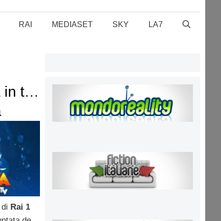
RAI
MEDIASET
SKY
LA7
 in tv?
a
 3
 di
Rai 1
untata de