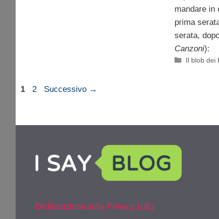
mandare in o
prima serata
serata, dopo
Canzoni
):
Categorie
Il blob dei
Pagina
Pagina
1
2
Successivo
→
Dichiarazione sulla Privacy (UE)