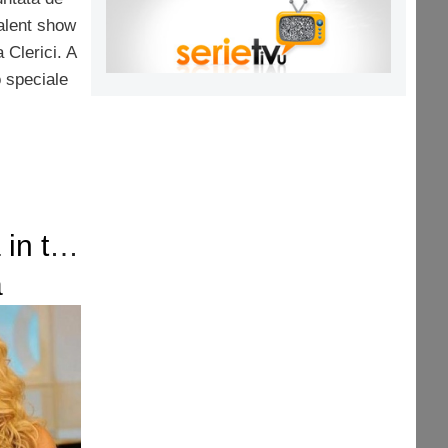
alent show
 Clerici. A
 speciale
 in tv?
a
ì 26