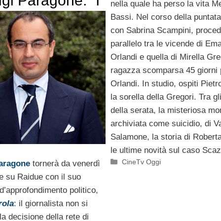
igi Paragone: “I
nella quale ha perso la vita M
otagonisti sono i
Bassi. Nel corso della puntata 
con Sabrina Scampini, proced
ori, gli
parallelo tra le vicende di Em
itori, i
Orlandi e quella di Mirella Gre
ragazza scomparsa 45 giorni 
iatori, i
Orlandi. In studio, ospiti Pietr
ati, i precari”
la sorella della Gregori. Tra gli
della serata, la misteriosa mo
archiviata come suicidio, di V
Salamone, la storia di Rober
le ultime novità sul caso Scaz
Categorie
CineTv Oggi
Paragone
tornerà da venerdì
e su Raidue con il suo
’approfondimento politico,
rola
: il giornalista non si
la decisione della rete di