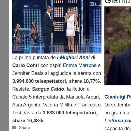
Gianlu
Migliori anni (18,77%)
veri pr
vince la serata.
lavorat
Resiste Sangue Caldo
imprend
(16,48%). Molto bene
risparm
Colorado (14,07%) e
pension
La prima puntata de
I Migliori Anni
di
Quarto Grado
Carlo Conti
con ospiti
Emma Marrone
e
(11,76%)
Jennifer Beals si aggiudica la serata con
3.994.000 telespettatori, share 18,77%
.
Resiste,
Sangue Caldo
, la fiction di
Canale 5 interpretata da Manuela Arcuri,
Gianluigi 
Asia Argento, Valeria Milillo e Francesco
16 settembr
Testi vista da
3.633.000 telespettatori,
programma d
share 16,48%.
L’ultima pa
Categorie
Share
capacita del