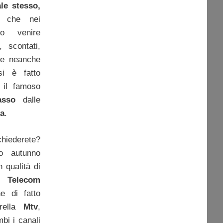
ale stesso,
, che nei
ro venire
, scontati,
re neanche
si è fatto
 il famoso
asso
dalle
ra
.
hiederete?
so autunno
in qualità di
di
Telecom
e di fatto
orella
Mtv
,
bi i canali