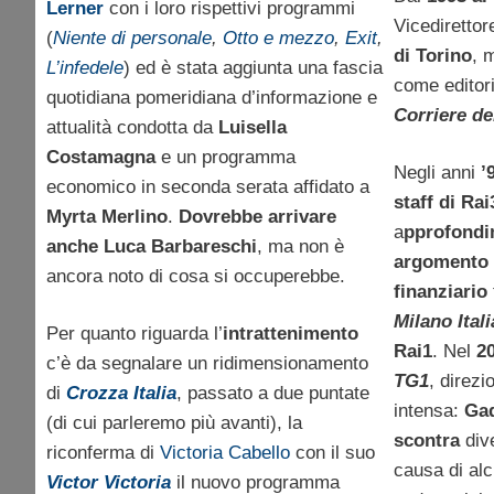
Lerner
con i loro rispettivi programmi
Vicediretto
(
Niente di personale
,
Otto e mezzo
,
Exit
,
di Torino
, 
L’infedele
) ed è stata aggiunta una fascia
come editori
quotidiana pomeridiana d’informazione e
Corriere de
attualità condotta da
Luisella
Costamagna
e un programma
Negli anni
’
economico in seconda serata affidato a
staff di Rai
Myrta Merlino
.
Dovrebbe arrivare
a
pprofond
anche Luca Barbareschi
, ma non è
argomento 
ancora noto di cosa si occuperebbe.
finanziario
Milano Ital
Per quanto riguarda l’
intrattenimento
Rai1
. Nel
2
c’è da segnalare un ridimensionamento
TG1
, direz
di
Crozza Italia
, passato a due puntate
intensa:
Ga
(di cui parleremo più avanti), la
scontra
div
riconferma di
Victoria Cabello
con il suo
causa di al
Victor Victoria
il nuovo programma