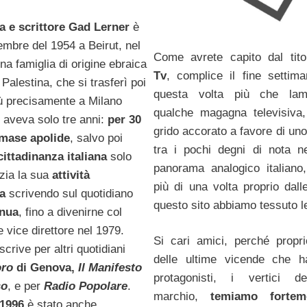
ta e scrittore Gad Lerner
è
cembre del 1954 a Beirut, nel
Come avrete capito dal tit
na famiglia di origine ebraica
Tv
, complice il fine settima
n Palestina, che si trasferì poi
questa volta più che lam
più precisamente a Milano
qualche magagna televisiva,
d
aveva solo tre anni:
per 30
grido accorato a favore di uno
imase apolide
, salvo poi
tra i pochi degni di nota ne
cittadinanza italiana
solo
panorama analogico italiano
izia la sua
attività
più di una volta proprio dall
ca
scrivendo sul quotidiano
questo sito abbiamo tessuto l
inua
, fino a divenirne col
vice direttore nel 1979.
Si cari amici, perché propr
scrive per altri quotidiani
delle ultime vicende che h
oro
di Genova,
Il Manifesto
protagonisti, i vertici 
so
, e per
Radio Popolare
.
marchio,
temiamo forte
 1996
è stato anche