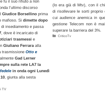
 fu il suo rifiuto a non
(lo era già di Mtv), con il ch
onda l’ultimo discorso
di risollevare le sorti proprio
al
Giudice Borsellino
prima
cui audience anemica in que
to mafioso. Si
dimette dopo
gestione Telecom non è mai 
i
di insediamento e passa
superare la barriera del 3%.
7
, dove è incaricato di
Categorie
CriticoTv
notiziari trasmessi
e
on
Giuliano Ferrara
alla
la trasmissione
Otto e
ualmente
Gad Lerner
mpre sulla rete LA7 la
nfedele
in onda ogni Lunedì
.10
, giunta alla sesta
i TV