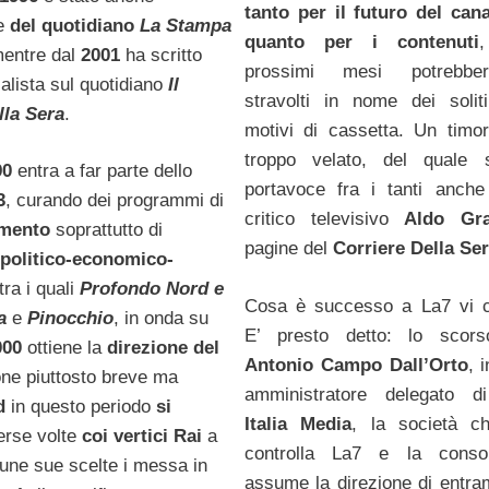
tanto per il futuro del can
re
del quotidiano
La Stampa
quanto per i contenuti
mentre dal
2001
ha scritto
prossimi mesi potrebbe
alista sul quotidiano
Il
stravolti in nome dei soliti
lla Sera
.
motivi di cassetta. Un timo
troppo velato, del quale 
90
entra a far parte dello
portavoce fra i tanti anche
3
, curando dei programmi di
critico televisivo
Aldo Gr
imento
soprattutto di
pagine del
Corriere Della Se
politico-economico-
tra i quali
Profondo Nord e
Cosa è successo a La7 vi c
ia
e
Pinocchio
, in onda su
E’ presto detto: lo scor
000
ottiene la
direzione del
Antonio Campo Dall’Orto
, 
ione piuttosto breve ma
amministratore delegato 
d
in questo periodo
si
Italia Media
, la società ch
erse volte
coi vertici Rai
a
controlla La7 e la cons
cune sue scelte i messa in
assume la direzione di entram