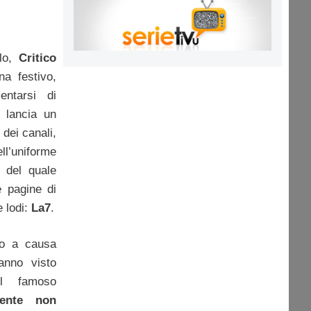
olo,
Critico
na festivo,
entarsi di
 lancia un
 dei canali,
ll’uniforme
, del quale
e pagine di
e lodi:
La7
.
io a causa
anno visto
del famoso
mente non