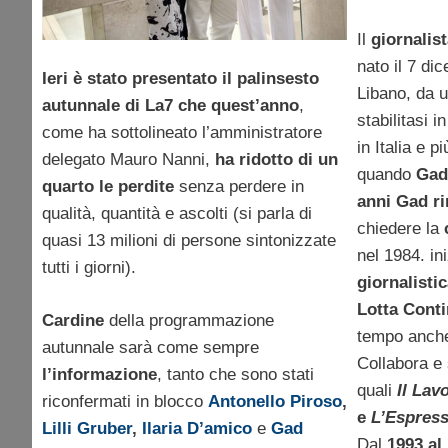
Crozza Italia
Il
giornalis
nato il 7 di
Ieri è stato presentato il palinsesto
Libano, da u
autunnale di La7 che quest’anno
,
stabilitasi i
come ha sottolineato l’amministratore
in Italia e 
delegato Mauro Nanni,
ha ridotto di un
quando
Ga
quarto le perdite
senza perdere in
anni Gad r
qualità, quantità e ascolti (si parla di
chiedere la
quasi 13 milioni di persone sintonizzate
nel 1984. in
tutti i giorni).
giornalisti
Lotta Cont
Cardine
della programmazione
tempo anche 
autunnale sarà come sempre
Collabora e 
l’informazione
, tanto che sono stati
quali
Il Lav
riconfermati in blocco
Antonello Piroso
,
e
L’Espres
Lilli Gruber
,
Ilaria D’amico
e
Gad
Dal
1993 al