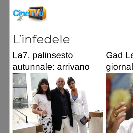
Vai
al
contenuto
L’infedele
La7, palinsesto
Gad Le
autunnale: arrivano
giornal
Myrta Merlino, Luisella
della v
Costamagna,
Leverage, Non
Pensarci.
Ridimensionato