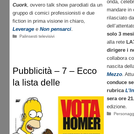
onda, celebre
Cuork
, ovvero talk show parodiati da un
mandare in 
gruppo di comici professionisti e due
rilasciato d
fiction in prima visione in chiaro,
dell’attenta
Leverage
e
Non pensarci
.
solo 3 mes
Categorie
Palinsesti televisivi
alla rete
LA
dirigere i 
collabora c
nascita del
Pubblicità – 7 – Ecco
Mezzo
. Att
la lista delle
conduce se
rubrica
L’I
trasmissioni da spot
sera ore 21
elettorale
edizione.
Categorie
Personagg