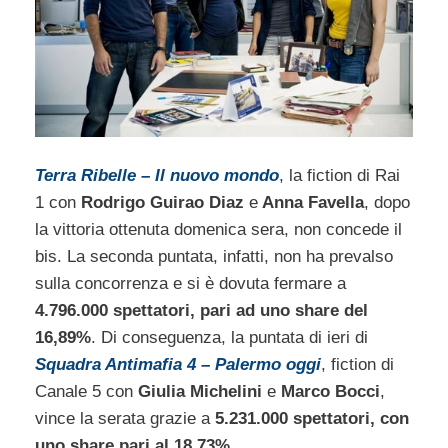
Terra Ribelle – Il nuovo mondo
, la fiction di Rai
1 con
Rodrigo Guirao Diaz
e
Anna Favella
, dopo
la vittoria ottenuta domenica sera, non concede il
bis. La seconda puntata, infatti, non ha prevalso
sulla concorrenza e si è dovuta fermare a
4.796.000 spettatori, pari ad uno share del
16,89%
. Di conseguenza, la puntata di ieri di
Squadra Antimafia 4 – Palermo oggi
, fiction di
Canale 5 con
Giulia Michelini
e
Marco Bocci
,
vince la serata grazie a
5.231.000 spettatori, con
uno share pari al 18,73%
.