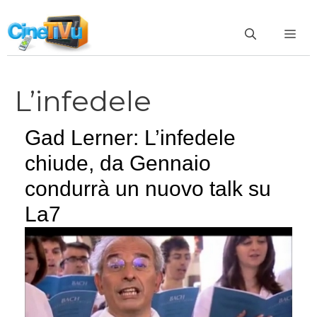
Vai
al
ME
contenuto
L’infedele
Gad Lerner: L’infedele
chiude, da Gennaio
condurrà un nuovo talk su
La7