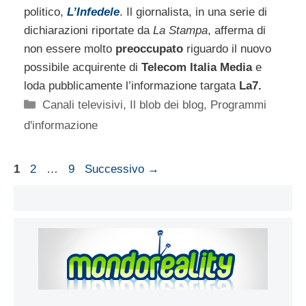
politico,
L’Infedele
. Il giornalista, in una serie di
dichiarazioni riportate da
La Stampa
, afferma di
non essere molto
preoccupato
riguardo il nuovo
possibile acquirente di
Telecom Italia Media
e
loda pubblicamente l’informazione targata
La7.
Categorie
Canali televisivi
,
Il blob dei blog
,
Programmi
d'informazione
Pagina
Pagina
Pagina
1
2
…
9
Successivo
→