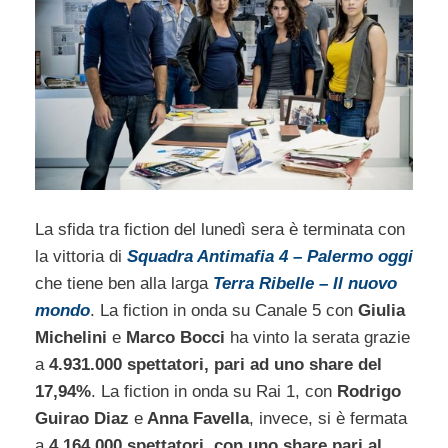
La sfida tra fiction del lunedì sera è terminata con
la vittoria di
Squadra Antimafia 4 – Palermo oggi
che tiene ben alla larga
Terra Ribelle – Il nuovo
mondo
. La fiction in onda su Canale 5 con
Giulia
Michelini
e
Marco Bocci
ha vinto la serata grazie
a
4.931.000 spettatori, pari ad uno share del
17,94%
. La fiction in onda su Rai 1, con
Rodrigo
Guirao Diaz
e
Anna Favella
, invece, si è fermata
a
4.164.000 spettatori, con uno share pari al