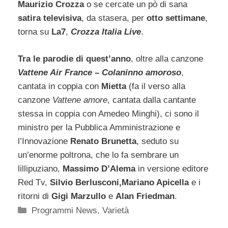
Maurizio Crozza
o se cercate un pò di sana
satira televisiva
, da stasera, per
otto settimane
,
torna su
La7
,
Crozza Italia Live
.
Tra le parodie di quest’anno
, oltre alla canzone
Vattene Air France – Colaninno amoroso
,
cantata in coppia con
Mietta
(fa il verso alla
canzone
Vattene amore
, cantata dalla cantante
stessa in coppia con Amedeo Minghi), ci sono il
ministro per la Pubblica Amministrazione e
l’Innovazione
Renato Brunetta
, seduto su
un’enorme poltrona, che lo fa sembrare un
lillipuziano,
Massimo D’Alema
in versione editore
Red Tv,
Silvio Berlusconi,Mariano Apicella
e i
ritorni di
Gigi Marzullo
e
Alan Friedman
.
Categorie
Programmi News
,
Varietà