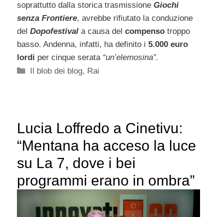
soprattutto dalla storica trasmissione
Giochi
senza Frontiere
, avrebbe rifiutato la conduzione
del
Dopofestival
a causa del
compenso
troppo
basso. Andenna, infatti, ha definito i
5.000 euro
lordi
per cinque serata
“un’elemosina”.
Categorie
Il blob dei blog
,
Rai
Lucia Loffredo a Cinetivu:
“Mentana ha acceso la luce
su La 7, dove i bei
programmi erano in ombra”