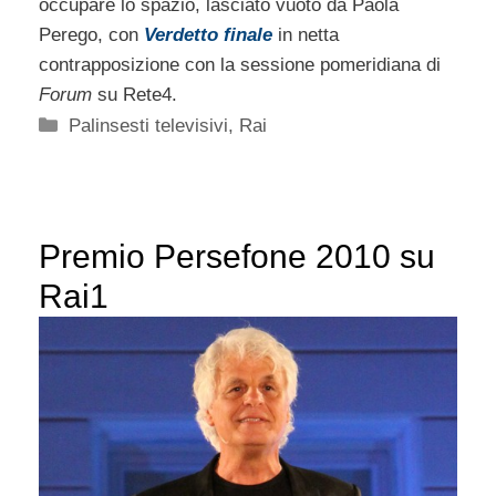
occupare lo spazio, lasciato vuoto da Paola
Perego, con
Verdetto finale
in netta
contrapposizione con la sessione pomeridiana di
Forum
su Rete4.
Categorie
Palinsesti televisivi
,
Rai
Premio Persefone 2010 su
Rai1