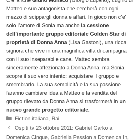
C’e’ anche
Giulio Monaco
(Giorgio Lupano), cugino di
Matteo e suo antagonista che cercherà con ogni
mezzo di scippargli donna e affari. In gioco non c’e’
solo l’amore di Sonia ma anche
la cessione
dell’importante gruppo editoriale Golden Star di
proprietà di Donna Anna
(Lisa Gastoni), una ricca
signora che vive in una magnifica villa di campagna
con il suo inseparabile cane. Matteo sembra
sinceramente affezionato a Donna Anna, ma Sonia
scopre il suo vero intento: acquistare il gruppo e
smembrarlo. La sua semplicità e la sua passione
faranno cambiare idea a Matteo e la vendita del
gruppo rilevato da Donna Anna si trasformerà in
un
nuovo grande progetto editoriale.
Categorie
Fiction italiana
,
Rai
Ospiti tv 23 ottobre 2011: Gabriel Garko a
Domenica Cinque, Gabriella Pession a Domenica In,