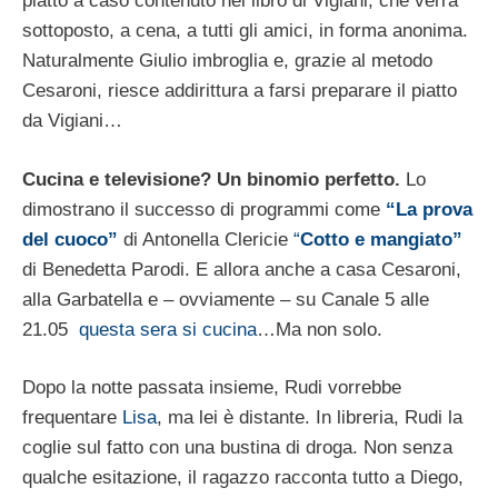
piatto a caso contenuto nel libro di Vigiani, che verrà
sottoposto, a cena, a tutti gli amici, in forma anonima.
Naturalmente Giulio imbroglia e, grazie al metodo
Cesaroni, riesce addirittura a farsi preparare il piatto
da Vigiani…
Cucina e televisione? Un binomio perfetto.
Lo
dimostrano il successo di programmi come
“La prova
del cuoco”
di Antonella Clericie
“
Cotto e mangiato”
di Benedetta Parodi. E allora anche a casa Cesaroni,
alla Garbatella e – ovviamente – su Canale 5 alle
21.05
questa sera si cucina
…Ma non solo.
Dopo la notte passata insieme, Rudi vorrebbe
frequentare
Lisa
, ma lei è distante. In libreria, Rudi la
coglie sul fatto con una bustina di droga. Non senza
qualche esitazione, il ragazzo racconta tutto a Diego,