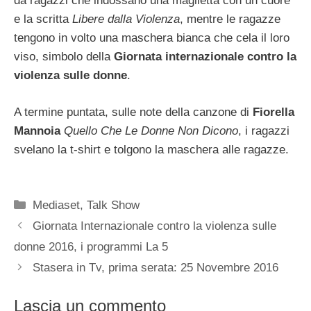
da ragazzi che indossano una maglietta con un cuore
e la scritta
Libere dalla Violenza
, mentre le ragazze
tengono in volto una maschera bianca che cela il loro
viso, simbolo della
Giornata internazionale contro la
violenza sulle donne
.
A termine puntata, sulle note della canzone di
Fiorella
Mannoia
Quello Che Le Donne Non Dicono
, i ragazzi
svelano la t-shirt e tolgono la maschera alle ragazze.
Categorie
Mediaset
,
Talk Show
Giornata Internazionale contro la violenza sulle
donne 2016, i programmi La 5
Stasera in Tv, prima serata: 25 Novembre 2016
Lascia un commento