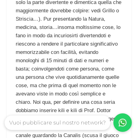
solo la parte divertente e dimentica quella che
maggiormente dovrebbe colpire: vedi Grillo o
Striscia…). Pur presentando la Natura,
medicina, storia…insoma moltissime cose, lo
fano in modo da incuriosirti divertendoti e
riescono a rendere il particolare significativo
memorizzabile con facilità, evitando
monologhi di 15 minuti di dati e numeri e
basta; coinvolgendoti come persona, come
una persona che vive quotidianamente quelle
cose, ma che prima di quel momento non le
avevano viste in modo così semplice e
chiaro. Noi qua, per definire una cosa seria
dobbiamo inserire kili e kili di Prof. Dottor
Eccellenza… e più facciamo così più la gente
Vuoi pubblicare sul nostro network?
si rompe di questa pompa magna e gira
canale guardando la Canalis (scusa il giuoco