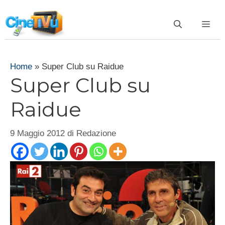
Vai
al
ME
contenuto
Home
»
Super Club su Raidue
Super Club su
Raidue
9 Maggio 2012
di
Redazione