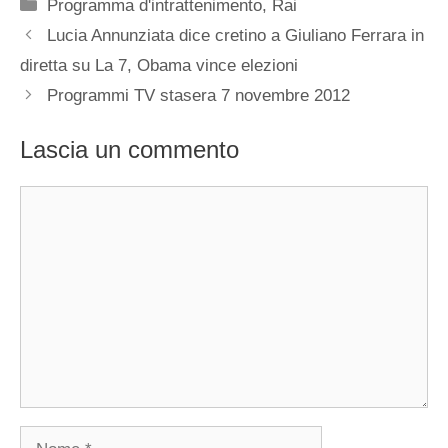
Categorie
Programma d'intrattenimento
,
Rai
Lucia Annunziata dice cretino a Giuliano Ferrara in
diretta su La 7, Obama vince elezioni
Programmi TV stasera 7 novembre 2012
Lascia un commento
Commento
Nome