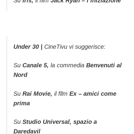
Su
Iris,
il film
Jack Ryan – l’iniziazione
Under 30 |
CineTivu vi suggerisce:
Su
Canale 5,
la commedia
Benvenuti al
Nord
Su
Rai Movie,
il fllm
Ex – amici come
prima
Su
Studio Universal,
spazio a
Daredavil