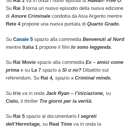
Su
Rai 2
va in onda i nuovi episodi di
Hawaii- Five O
.
Su
Rai 3
torna un nuovo episodio della nuova edizione
di
Amore Criminale
condotta da Asia Argento mentre
Rete 4
propone una nuova puntata di
Quarto Grado.
Su
Canale 5
spazio alla commedia
Benvenuti al Nord
mentre
Italia 1
propone il film
Io sono leggenda
.
Su
Rai Movie
spazio alla commedia
Ex – amici come
prima
e su
La 7
spazio a
Sì o no?
Dibattito sul
referendum
.
Su
Rai 4
,
spazio a
Criminal minds.
Su
Iris
va in onda
Jack Ryan – l’iniziazione,
su
Cielo,
il thriller
Tre giorni per la verità
.
Su
Rai 5
spazio al documentario
I segreti
dell’Hermitage,
su
Real Time
va in onda la