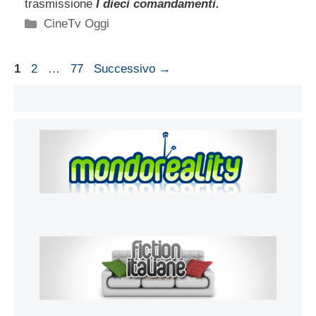
trasmissione
I dieci comandamenti.
Categorie
CineTv Oggi
Pagina
Pagina
Pagina
1
2
…
77
Successivo
→