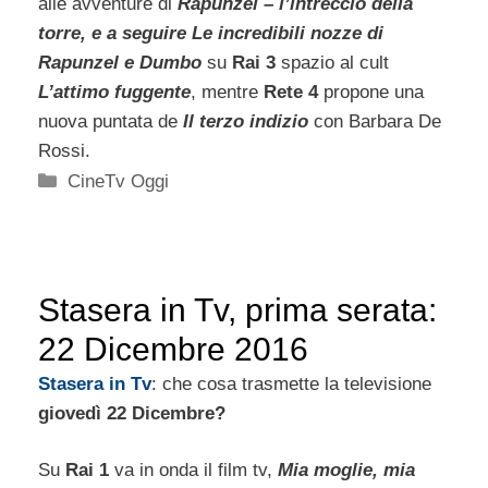
alle avventure di
Rapunzel – l’intreccio della
torre, e a seguire Le incredibili nozze di
Rapunzel e Dumbo
su
Rai 3
spazio al cult
L’attimo fuggente
, mentre
Rete 4
propone una
nuova puntata de
Il terzo indizio
con Barbara De
Rossi.
Categorie
CineTv Oggi
Stasera in Tv, prima serata:
22 Dicembre 2016
Stasera in Tv
: che cosa trasmette la televisione
giovedì 22 Dicembre?
Su
Rai 1
va in onda il film tv,
Mia moglie, mia