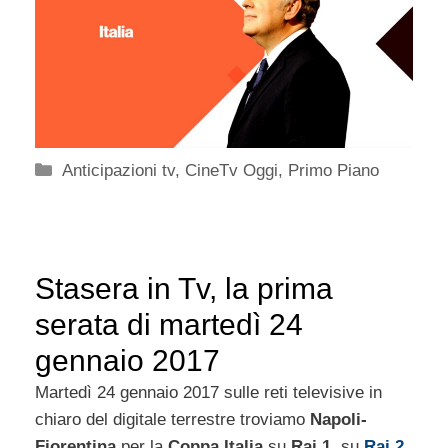
Categorie
Anticipazioni tv
,
CineTv Oggi
,
Primo Piano
Stasera in Tv, la prima
serata di martedì 24
gennaio 2017
Martedì 24 gennaio 2017 sulle reti televisive in
chiaro del digitale terrestre troviamo
Napoli-
Fiorentina
per la
Coppa Italia
su
Rai 1
, su
Rai 2