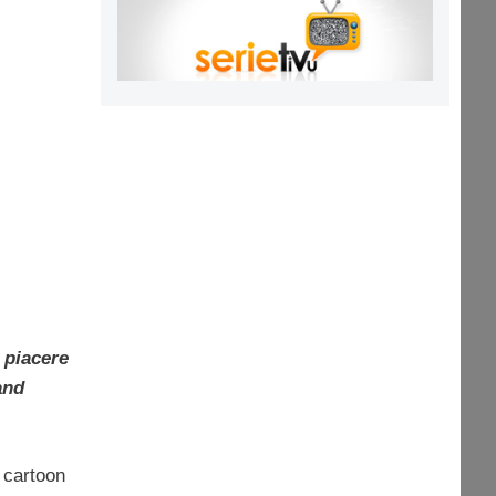
l piacere
and
 cartoon