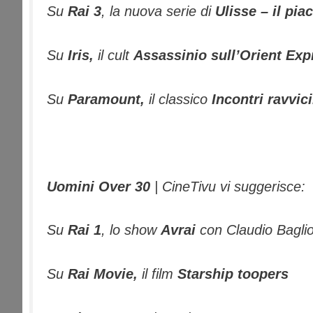
Su
Rai 3
, la nuova serie di
Ulisse – il pia
Su
Iris,
il cult
Assassinio sull’Orient Ex
Su
Paramount,
il classico
Incontri ravvici
Uomini Over 30
| CineTivu vi suggerisce:
Su
Rai 1
, lo show
Avrai
con Claudio Baglio
Su
Rai Movie,
il film
Starship toopers