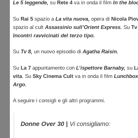
Le 5 leggende,
su
Rete 4
va in onda il film
In the blo
Su
Rai 5
spazio a
La vita nuova
,
opera di
Nicola Pio
spazio al cult
Assassinio sull’Orient Express.
Su
Tv
Incontri ravvicinati del terzo tipo.
Su
Tv 8,
un nuovo episodio di
Agatha Raisin.
Su
La 7
appuntamento con
L’ispettore Barnaby,
su
L
vita.
Su
Sky Cinema Cult
va in onda
il film
Lunchbo
Argo.
A seguire i consigli e gli altri programmi.
Donne Over 30 |
Vi consigliamo: