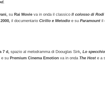
od.
vani,
su
Rai Movie
va in onda il classico
Il colosso di Rodi
 2000
,
il documentario
Cirillo e Metodio
e su
Paramount
il
a 7 d,
spazio al melodramma di Doouglas Sirk
, Lo specchio
x
e
su
Premium Cinema Emotion
va in onda
The Host
e a 