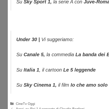
Su
Sky Sport 1,
la serie A con
Juve-Rom
Under 30 |
Vi suggeriamo:
Su
Canale 5,
la commedia
La banda dei 
Su
Italia 1
, il cartoon
Le 5 leggende
Su
Sky Cinema 1,
il film
Io che amo solo 
Categorie
CineTv Oggi
Avrai, su Rai 1 il concerto di Claudio Baglioni