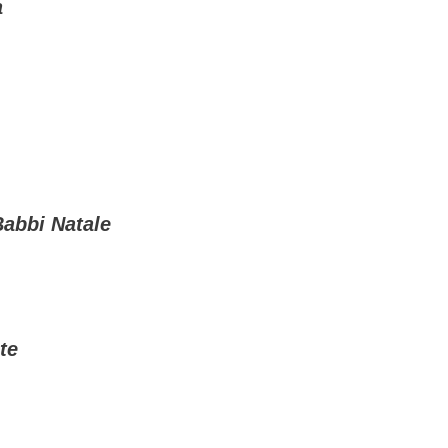
a
Babbi Natale
te