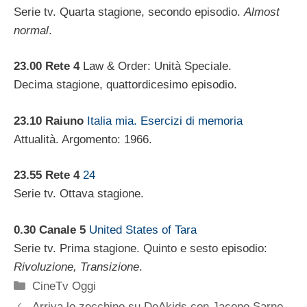
Serie tv. Quarta stagione, secondo episodio.
Almost
normal
.
23.00 Rete 4
Law & Order: Unità Speciale.
Decima stagione, quattordicesimo episodio.
23.10 Raiuno
Italia mia. Esercizi di memoria
Attualità. Argomento: 1966.
23.55 Rete 4
24
Serie tv. Ottava stagione.
0.30 Canale 5
United States of Tara
Serie tv. Prima stagione. Quinto e sesto episodio:
Rivoluzione, Transizione
.
Categorie
CineTv Oggi
Arriva lo zecchino su DeAkids con Jacopo Sarno