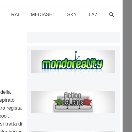
RAI
MEDIASET
SKY
LA7
 della
spirato
tro regista
ool,
i tratta di
ilm horror