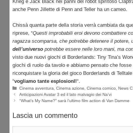
Krieg e Jack Black nei panni del robot spiritoso Clap
anche Penn Jillette di Penn and Teller ha un cameo.
Chissà quanta parte della storia verrà cambiata da q
riprese, “
Questi improbabili eroi devono combattere cont
ragazza scomparsa, che potrebbe detenere il potere, 
dell’universo
potrebbe essere nelle loro mani, ma comb
visto due nuovi giochi di Borderlands: Tiny Tina’s Wo
giochi di ruolo da tavolo e abbiamo pensato che foss
riconquistare la gloria del gioco Borderlands di Telltale
“
vogliamo tante esplosionI!
“.
Categorie
Cinema avventura
,
Cinema azione
,
Cinema comico
,
News C
Anticipazioni Avatar 3 ed il lato malvagio dei Na’vi
“What’s My Name?” sarà l’ultimo film action di Van Damme
Lascia un commento
Commento