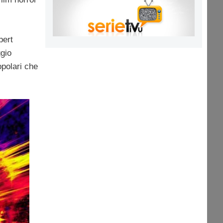
bert
ggio
popolari che