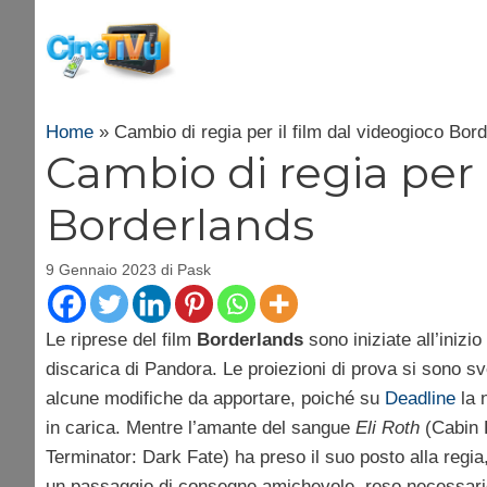
Vai
al
contenuto
Home
»
Cambio di regia per il film dal videogioco Bor
Cambio di regia per 
Borderlands
9 Gennaio 2023
di
Pask
Le riprese del film
Borderlands
sono iniziate all’inizi
discarica di Pandora. Le proiezioni di prova si sono sv
alcune modifiche da apportare, poiché su
Deadline
la n
in carica. Mentre l’amante del sangue
Eli Roth
(Cabin F
Terminator: Dark Fate) ha preso il suo posto alla regia
un passaggio di consegne amichevole, reso necessario d