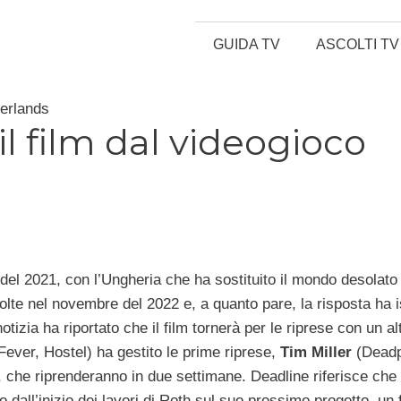
GUIDA TV
ASCOLTI TV
derlands
il film dal videogioco
o del 2021, con l’Ungheria che ha sostituito il mondo desolato
olte nel novembre del 2022 e, a quanto pare, la risposta ha i
otizia ha riportato che il film tornerà per le riprese con un al
ever, Hostel) ha gestito le prime riprese,
Tim Miller
(Deadp
, che riprenderanno in due settimane. Deadline riferisce che s
all’inizio dei lavori di Roth sul suo prossimo progetto, un f