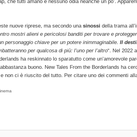
trap, che tutti amano e nessuno odia neanche un po’. Appare
ueste nuove riprese, ma secondo una
sinossi
della trama all’i
ro mostri alieni e pericolosi banditi per trovare e protegger
un personaggio chiave per un potere inimmaginabile.
Il dest
atteranno per qualcosa di più: l’uno per l’altro
“. Nel 2022 
nderlands ha reskinnato lo sparatutto come un’amorevole par
e abbastanza buono. New Tales From the Borderlands ha cerc
 e non ci è riuscito del tutto. Per citare uno dei commenti all
inema