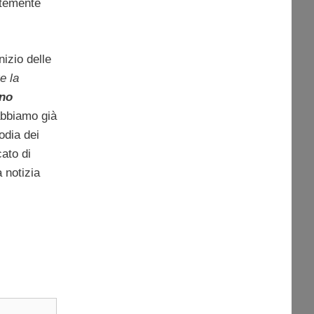
ntemente
nizio delle
e la
ino
abbiamo già
odia dei
ato di
a notizia