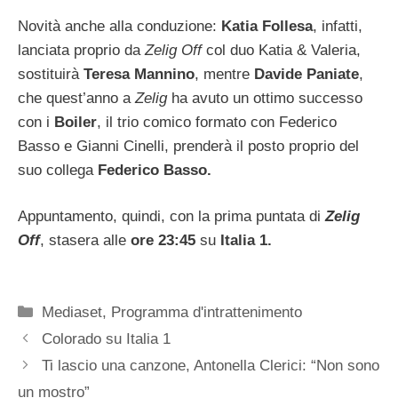
Novità anche alla conduzione:
Katia Follesa
, infatti,
lanciata proprio da
Zelig Off
col duo Katia & Valeria,
sostituirà
Teresa Mannino
, mentre
Davide Paniate
,
che quest’anno a
Zelig
ha avuto un ottimo successo
con i
Boiler
, il trio comico formato con Federico
Basso e Gianni Cinelli, prenderà il posto proprio del
suo collega
Federico Basso.
Appuntamento, quindi, con la prima puntata di
Zelig
Off
, stasera alle
ore 23:45
su
Italia 1.
Categorie
Mediaset
,
Programma d'intrattenimento
Colorado su Italia 1
Ti lascio una canzone, Antonella Clerici: “Non sono
un mostro”