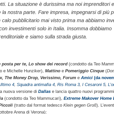
tutti. La situazione è durissima ma noi imprenditori 
e la nostra parte. Fare impresa, impegnarsi di più 
n calo pubblicitario mai visto prima ma abbiamo inve
o con investimenti solo in Italia. Insomma dobbiamo
renditoriale e siamo sulla strada giusta.
è posta per te, Lo show dei record
(condotto da Teo Mamm
o e Michelle Hunziker),
Mattino
e
Pomeriggio Cinque
(
Do
rix, The Money Drop, Verissimo, Forum
e
Amici
(da novem
Ultimo 4
,
Squadra antimafia 4
,
Ris Roma 3
,
I Cesaroni 5
,
L’o
la nuova versione di
Dallas
e lancia quattro nuovi programm
ia
(condotto da Teo Mammucari),
Extreme Makover Home 
Piccoli
(tratto dal format tedesco
Klein gegen Groß
). L’even
ottobre Arena di Verona):