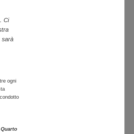
. Ci
stra
 sarà
tre ogni
sta
condotto
a
Quarto