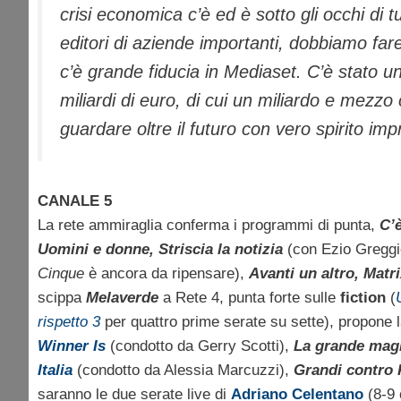
crisi economica c’è ed è sotto gli occhi di 
editori di aziende importanti, dobbiamo far
c’è grande fiducia in Mediaset. C’è stato u
miliardi di euro, di cui un miliardo e mezz
guardare oltre il futuro con vero spirito imp
CANALE 5
La rete ammiraglia conferma i programmi di punta,
C’
Uomini e donne, Striscia la notizia
(con Ezio Greggi
Cinque
è ancora da ripensare),
Avanti un altro, Mat
scippa
Melaverde
a Rete 4, punta forte sulle
fiction
(
rispetto 3
per quattro prime serate su sette), propone 
Winner Is
(condotto da Gerry Scotti),
La grande mag
Italia
(condotto da Alessia Marcuzzi),
Grandi contro 
saranno le due serate live di
Adriano Celentano
(8-9 