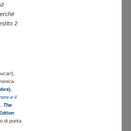
ed
perché
stito 2
ucari),
menica
bre)
,
nore e il
i,
The
Edtion
to di punta