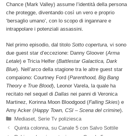
Chance (Mark Valley) assume l’identità della persona
che protegge, diventando così un vero e proprio
‘bersaglio umano’, con lo scopo di ingannare e
intrappolare i potenziali assassini.
Nel primo episodio, dal titolo
Sotto copertura,
vi sono
due guest star d’eccezione: Danny Gloover (
Arma
Letale
) e Tricia Helfer (
Battlestar Galactica, Dark
Blue
). Nell’arco della stagione tra le altre guest star
compaiono: Courtney Ford (
Parenthood, Big Bang
Theory e True Blood
), Leonor Varela, la quale ha
recitato nel sequel di
Dallas
nei panni di Veronica
Martinez, Korinna Moon Bloodgood (
Falling Skies
) e
Amy Acker (
Happy Town, CSI – Scena del crimine
).
Categorie
Mediaset
,
Serie Tv poliziesca
Quinta colonna, su Canale 5 con Salvo Sottile