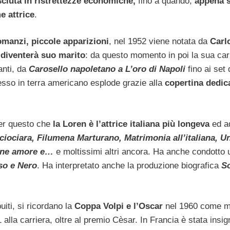
sciuta in ristrettezze economiche,
fino a quando,
appena 
e attrice
.
omanzi, piccole apparizioni
, nel 1952 viene notata da
Carl
i diventerà suo marito
: da questo momento in poi la sua car
anti, da
Carosello napoletano a L’oro di Napoli
fino ai set 
cesso in terra americano esplode grazie alla
copertina dedica
er questo che
la Loren è l’attrice italiana più longeva
ed a
ciociara, Filumena Marturano, Matrimonia all’italiana, U
Pane amore e…
e moltissimi altri ancora. Ha anche condotto 
sso e Nero
. Ha interpretato anche la produzione biografica
So
uiti, si ricordano la
Coppa Volpi e l’Oscar
nel 1960 come mi
alla carriera, oltre al premio Cèsar. In Francia è stata insign