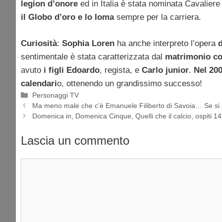
legion d’onore
ed in Italia è stata nominata Cavaliere
il Globo d’oro e lo Ioma
sempre per la carriera.
Curiosità
:
Sophia Loren
ha anche interpreto l’opera
d
sentimentale è stata caratterizzata dal
matrimonio co
avuto
i figli Edoardo
, regista, e
Carlo junior
.
Nel 20
calendari
o, ottenendo un grandissimo successo!
Categorie
Personaggi TV
Ma meno male che c’è Emanuele Filiberto di Savoia… Se si pa
Domenica in, Domenica Cinque, Quelli che il calcio, ospiti 
Lascia un commento
Commento