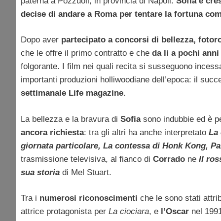
paterna a Pozzuoli, in provincia di Napoli.
Sofia è cre
decise di andare a Roma per tentare la fortuna com
Dopo aver
partecipato a concorsi di bellezza, fotor
che le offre il primo contratto e che
da li a pochi ann
folgorante. I film nei quali recita si susseguono incess
importanti produzioni holliwoodiane dell’epoca: il suc
settimanale Life magazine
.
La bellezza e la bravura di
Sofia
sono indubbie ed è p
ancora richiesta
: tra gli altri ha anche interpretato
La 
giornata particolare, La contessa di Honk Kong, 
trasmissione televisiva, al fianco di
Corrado
ne
Il ro
sua storia
di Mel Stuart.
Tra i
numerosi riconoscimenti
che le sono stati attrib
attrice protagonista per
La ciociara
, e
l’Oscar
nel 1991 