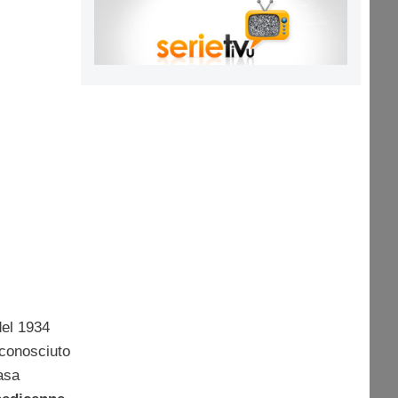
del 1934
iconosciuto
asa