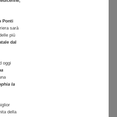
sedicenne,
o Ponti
riera sarà
delle più
tale dal
d oggi
na
una
phia la
glior
ita della