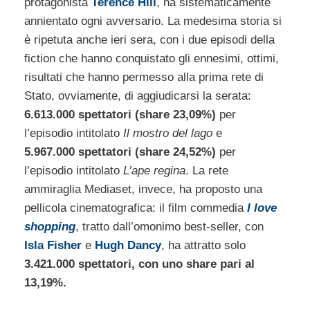
protagonista
Terence Hill
, ha sistematicamente
annientato ogni avversario. La medesima storia si
è ripetuta anche ieri sera, con i due episodi della
fiction che hanno conquistato gli ennesimi, ottimi,
risultati che hanno permesso alla prima rete di
Stato, ovviamente, di aggiudicarsi la serata:
6.613.000 spettatori (share 23,09%)
per
l’episodio intitolato
Il mostro del lago
e
5.967.000 spettatori (share 24,52%)
per
l’episodio intitolato
L’ape regina
. La rete
ammiraglia Mediaset, invece, ha proposto una
pellicola cinematografica: il film commedia
I love
shopping
, tratto dall’omonimo best-seller, con
Isla Fisher
e
Hugh Dancy
, ha attratto solo
3.421.000 spettatori, con uno share pari al
13,19%.