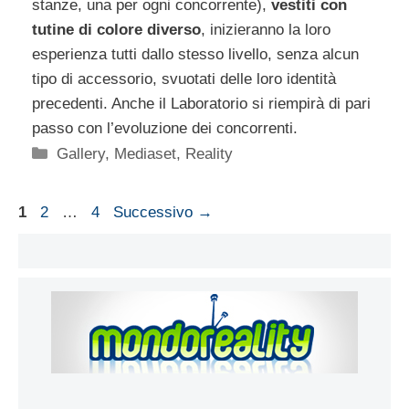
stanze, una per ogni concorrente),
vestiti con
tutine di colore diverso
, inizieranno la loro
esperienza tutti dallo stesso livello, senza alcun
tipo di accessorio, svuotati delle loro identità
precedenti. Anche il Laboratorio si riempirà di pari
passo con l’evoluzione dei concorrenti.
Categorie
Gallery
,
Mediaset
,
Reality
Pagina
Pagina
Pagina
1
2
…
4
Successivo
→