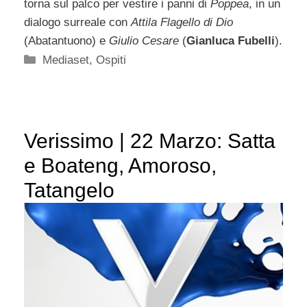
torna sul palco per vestire i panni di
Poppea
, in un
dialogo surreale con
Attila Flagello di Dio
(Abatantuono) e
Giulio Cesare
(
Gianluca Fubelli
).
Categorie
Mediaset
,
Ospiti
Verissimo | 22 Marzo: Satta
e Boateng, Amoroso,
Tatangelo