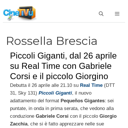
Vai
al
ME
contenuto
Rossella Brescia
Piccoli Giganti, dal 26 aprile
su Real Time con Gabriele
Corsi e il piccolo Giorgino
Debutta il 26 aprile alle 21.10 su
Real Time
(DTT
31, Sky 131)
Piccoli Giganti
, il nuovo
adattamento del format
Pequeños Gigantes
: sei
puntate, in onda in prima serata, che vedono alla
conduzione
Gabriele Corsi
con il piccolo
Giorgio
Zacchia
, che si è fatto apprezzare nelle sue