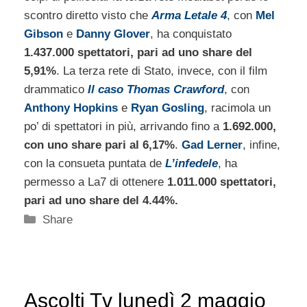
scontro diretto visto che
Arma Letale 4
, con
Mel
Gibson
e
Danny Glover
, ha conquistato
1.437.000 spettatori, pari ad uno share del
5,91%
. La terza rete di Stato, invece, con il film
drammatico
Il caso Thomas Crawford
, con
Anthony Hopkins
e
Ryan Gosling
, racimola un
po’ di spettatori in più, arrivando fino a
1.692.000,
con uno share pari al 6,17%
.
Gad Lerner
, infine,
con la consueta puntata de
L’infedele
, ha
permesso a La7 di ottenere
1.011.000 spettatori,
pari ad uno share del 4.44%.
Categorie
Share
Ascolti Tv lunedì 2 maggio