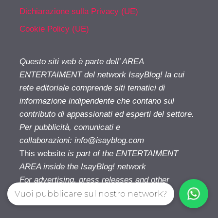
Dichiarazione sulla Privacy (UE)
Cookie Policy (UE)
Questo siti web è parte dell’ AREA
ENTERTAIMENT del network IsayBlog! la cui
rete editoriale comprende siti tematici di
informazione indipendente che contano sul
contributo di appassionati ed esperti del settore.
Per pubblicità, comunicati e
collaborazioni:
info@isayblog.com
This website
is part of the ENTERTAIMENT
AREA inside the IsayBlog! network
For advertising, press releases and other
opportunities:
info@isayblog.com
Vuoi pubblicare sul nostro network?