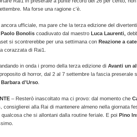
ortare Rai1 in preserale a punte record del 26 per cento, no
settembre. Ma forse una ragione c’è.
ncora ufficiale, ma pare che la terza edizione del diverten
Paolo Bonolis
coadiuvato dal maestro
Luca Laurenti,
debba
iaset si scontrerebbe per una settimana con
Reazione a cat
la corazzata di Rai1.
ndando in onda i promo della terza edizione di
Avanti un al
 proposito di horror, dal 2 al 7 settembre la fascia preserale 
i
Barbara d’Urso
.
ENTE
– Resterò inascoltato ma ci provo: dal momento che
Ca
 consiglierei alla Rai di mantenere almeno nella giornata fe
i qualcosa che si allontani dalla routine feriale. E poi
Pino I
ssimo.