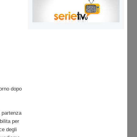
iorno dopo
a partenza
ilita per
ce degli