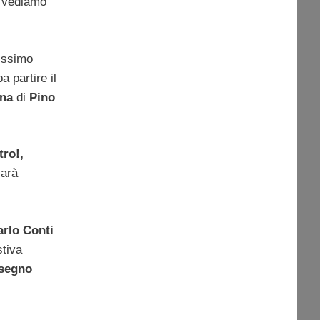
n vediamo
tissimo
 partire il
ena
di
Pino
tro!,
sarà
rlo Conti
stiva
nsegno