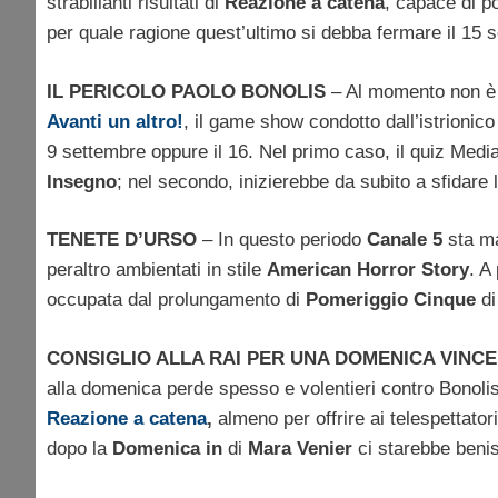
strabilianti risultati di
Reazione a catena
, capace di p
per quale ragione quest’ultimo si debba fermare il 15 
IL PERICOLO PAOLO BONOLIS
– Al momento non è a
Avanti un altro!
, il game show condotto dall’istrionico
9 settembre oppure il 16. Nel primo caso, il quiz Med
Insegno
; nel secondo, inizierebbe da subito a sfidare 
TENETE D’URSO
– In questo periodo
Canale 5
sta ma
peraltro ambientati in stile
American Horror Story
. A
occupata dal prolungamento di
Pomeriggio Cinque
d
CONSIGLIO ALLA RAI PER UNA DOMENICA VINC
alla domenica perde spesso e volentieri contro Bonolis,
Reazione a catena
,
almeno per offrire ai telespettator
dopo la
Domenica in
di
Mara Venier
ci starebbe beni