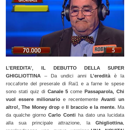
L’EREDITA’, IL DEBUTTO DELLA SUPER
GHIGLIOTTINA
– Da undici anni
L’eredità
è la
roccaforte del preserale di Rai1 e a farne le spese
sono stati quiz di
Canale 5
come
Passaparola, Chi
vuol essere milionario
e recentemente
Avanti un
altro!, The Money drop
e
Il braccio e la mente.
Ma
da qualche giorno
Carlo Conti
ha dato una lucidata
alla sua principale attrazione, la
Ghigliottina
,