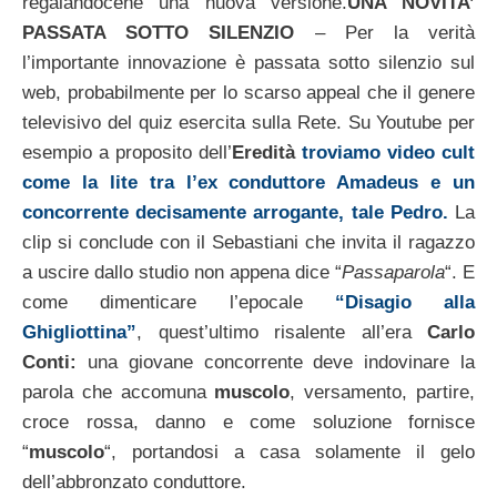
regalandocene una nuova versione.
UNA NOVITA’
PASSATA SOTTO SILENZIO
– Per la verità
l’importante innovazione è passata sotto silenzio sul
web, probabilmente per lo scarso appeal che il genere
televisivo del quiz esercita sulla Rete. Su Youtube per
esempio a proposito dell’
Eredità
troviamo video cult
come la lite tra l’ex conduttore Amadeus e un
concorrente decisamente arrogante, tale Pedro.
La
clip si conclude con il Sebastiani che invita il ragazzo
a uscire dallo studio non appena dice “
Passaparola
“. E
come dimenticare l’epocale
“Disagio alla
Ghigliottina”
, quest’ultimo risalente all’era
Carlo
Conti:
una giovane concorrente deve indovinare la
parola che accomuna
muscolo
, versamento, partire,
croce rossa, danno e come soluzione fornisce
“
muscolo
“, portandosi a casa solamente il gelo
dell’abbronzato conduttore.