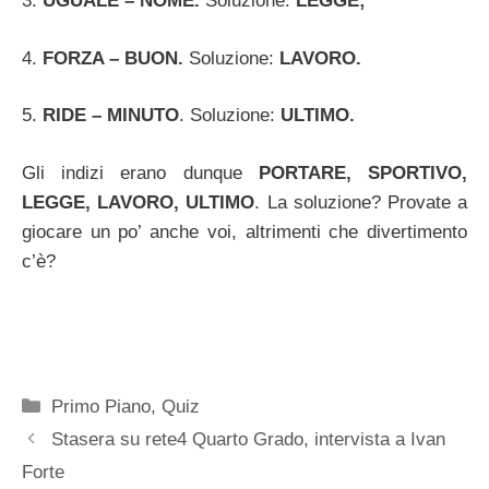
3.
UGUALE – NOME.
Soluzione:
LEGGE;
4.
FORZA – BUON.
Soluzione:
LAVORO.
5.
RIDE – MINUTO
. S
oluzione:
ULTIMO.
Gli indizi erano dunque
PORTARE, SPORTIVO,
LEGGE, LAVORO, ULTIMO
. La soluzione? Provate a
giocare un po’ anche voi, altrimenti che divertimento
c’è?
Categorie
Primo Piano
,
Quiz
Stasera su rete4 Quarto Grado, intervista a Ivan
Forte