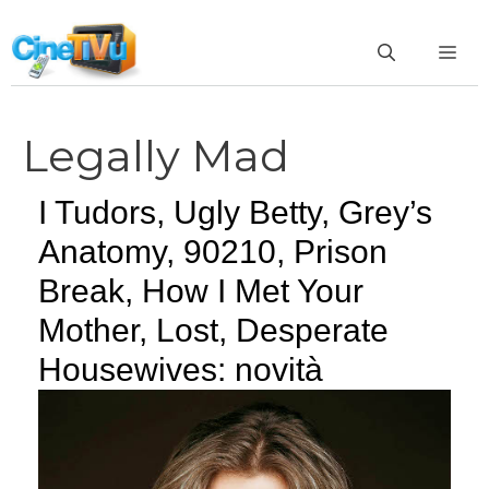
Vai
al
ME
contenuto
Legally Mad
I Tudors, Ugly Betty, Grey’s
Anatomy, 90210, Prison
Break, How I Met Your
Mother, Lost, Desperate
Housewives: novità