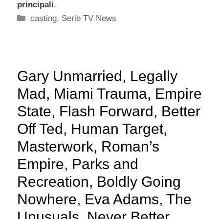
principali
.
Categorie
casting
,
Serie TV News
Gary Unmarried, Legally
Mad, Miami Trauma, Empire
State, Flash Forward, Better
Off Ted, Human Target,
Masterwork, Roman’s
Empire, Parks and
Recreation, Boldly Going
Nowhere, Eva Adams, The
Unusuals, Never Better,