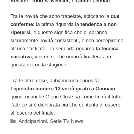
Kessler
,
Todd A. Kessler
, e
Daniel Zelman
.
Tra le novità che sono trapelate, spiccano la
due
conferme
: la prima riguarda la
tendenza a non
ripetersi
, e questo significa che ci saranno
sicuramente novità consistenti, e non percepiremo
alcuna “ciclicità”; la seconda riguarda
la tecnica
narrativa
, vincente, che rimarrà linalterata in
questa seconda stagione.
Tra le altre cose, abbiamo una curiosità:
l’episodio numero 13 verrà girato a Gennaio
,
quindi neanche Glenn Close sa come finirà il tutto;
l’attrice si è dichiarata più che contenta di essere
all’oscuro del finale.
Categorie
Anticipazioni
,
Serie TV News