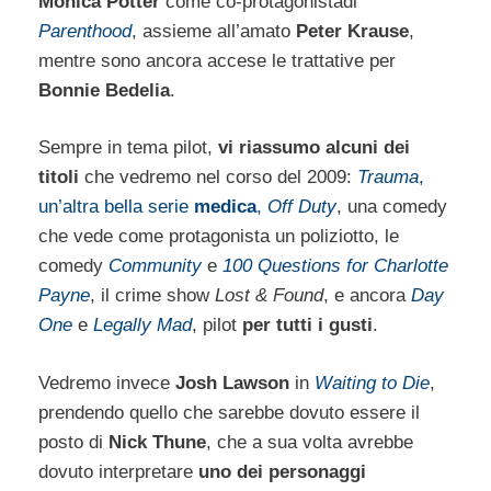
Monica Potter
come co-protagonistadi
Parenthood
, assieme all’amato
Peter Krause
,
mentre sono ancora accese le trattative per
Bonnie Bedelia
.
Sempre in tema pilot,
vi riassumo alcuni dei
titoli
che vedremo nel corso del 2009:
Trauma
,
un’altra bella serie
medica
,
Off Duty
, una comedy
che vede come protagonista un poliziotto, le
comedy
Community
e
100 Questions for Charlotte
Payne
, il crime show
Lost & Found
, e ancora
Day
One
e
Legally Mad
, pilot
per tutti i gusti
.
Vedremo invece
Josh Lawson
in
Waiting to Die
,
prendendo quello che sarebbe dovuto essere il
posto di
Nick Thune
, che a sua volta avrebbe
dovuto interpretare
uno dei personaggi