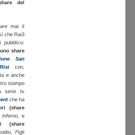
share del
are mai il
sì che Rai3
 pubblico:
a uno share
zione San
Risi
con,
ata e anche
altro stampo
a serie tv
tent
che ha
ori (share
,
Inferno
, e
ri (share
sodio,
Figli