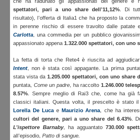
che ha radunato gli appassionati del genere e n
spettatori, pari a uno share dell’11,12%
. Di tut
risultato), l’offerta di Italia1 che ha proposto la com
in perenne rischio di essere travolto dalle patate
Carlotta
, una commedia per un pubblico giovanissi
appassionato appena
1.322.000 spettatori, con uno s
La fetta di torta che Rete4 è riuscita ad aggiudicar
Intent
, non è stata così appagante. La prima punt
stata vista da
1.205.000 spettatori, con uno share 
puntata,
Come un padre
, ha raccolto
1.246.000 teles
8.57%
. Sempre meglio di Rai3 che, come ha già fa
classici italiani. Questa volta, il prescelto è stato i
Lorella De Luca
e
Maurizio Arena
, che ha intere
cultori del genere, pari a uno share del 6.43%
. D
L’ispettore Barnaby
, ha agguantato
730.000 spett
all’episodio,
Patto di sangue.