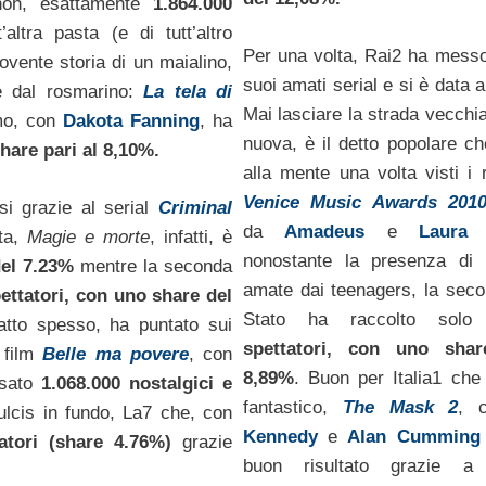
on, esattamente
1.864.000
t’altra pasta (e di tutt’altro
Per una volta, Rai2 ha messo
movente storia di un maialino,
suoi amati serial e si è data 
 e dal rosmarino:
La tela di
Mai lasciare la strada vecchia
mo, con
Dakota Fanning
, ha
nuova, è il detto popolare c
hare pari al 8,10%.
alla mente una volta visti i r
Venice Music Awards 201
si grazie al serial
Criminal
da
Amadeus
e
Laura 
ata,
Magie e morte
, infatti, è
nonostante la presenza di 
del 7.23%
mentre la seconda
amate dai teenagers, la seco
pettatori, con uno share del
Stato ha raccolto sol
tto spesso, ha puntato sui
spettatori, con uno shar
l film
Belle ma povere
, con
8,89%
. Buon per Italia1 che 
ssato
1.068.000 nostalgici e
fantastico,
The Mask 2
, 
ulcis in fundo, La7 che, con
Kennedy
e
Alan Cumming
atori (share 4.76%)
grazie
buon risultato grazie 