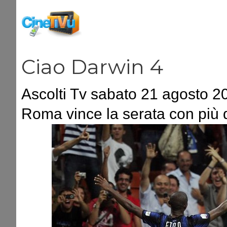
Vai
al
contenuto
Ciao Darwin 4
Ascolti Tv sabato 21 agosto 20
Roma vince la serata con più 
spettatori