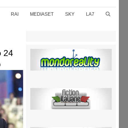
RAI
MEDIASET
SKY
LA7
o 24
o
serata