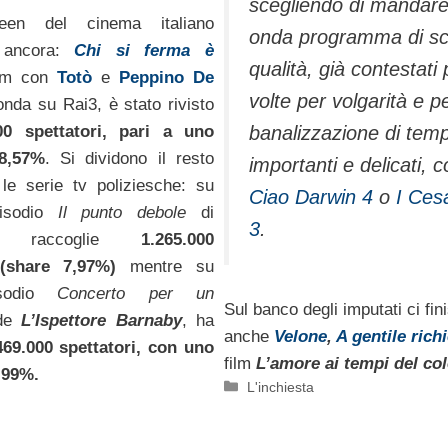
scegliendo di mandare
reen del cinema italiano
onda programma di s
o ancora:
Chi si ferma è
qualità, già contestati 
ilm con
Totò
e
Peppino De
volte per volgarità e p
 onda su Rai3, è stato rivisto
banalizzazione di temp
00 spettatori, pari a uno
8,57%
. Si dividono il resto
importanti e delicati, 
, le serie tv poliziesche: su
Ciao Darwin 4
o
I Ces
pisodio
Il punto debole
di
3
.
raccoglie
1.265.000
 (share 7,97%)
mentre su
isodio
Concerto per un
Sul banco degli imputati ci fi
de
L’Ispettore Barnaby
, ha
anche
Velone
,
A gentile rich
469.000 spettatori, con uno
film
L’amore ai tempi del col
,99%.
Categorie
L'inchiesta