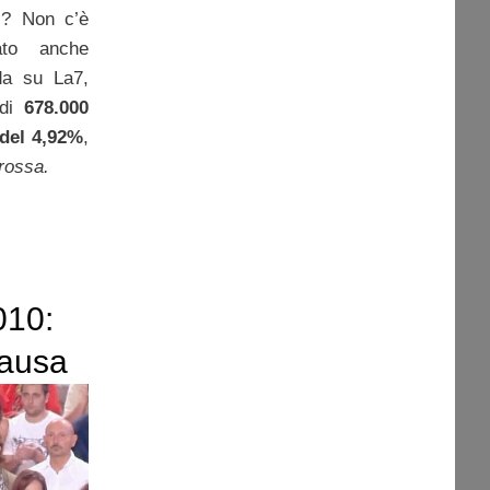
ti? Non c’è
ato anche
da su La7,
 di
678.000
 del 4,92%
,
rossa.
010:
causa
 I
 e A