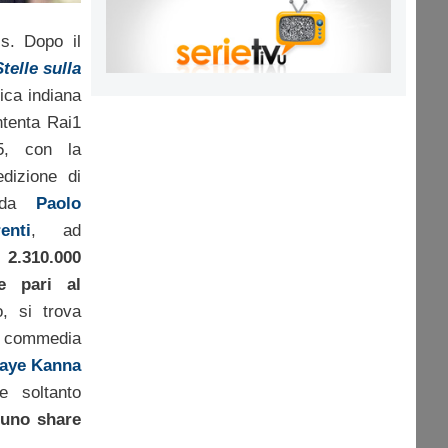
s. Dopo il
telle sulla
fica indiana
ntenta Rai1
5, con la
edizione di
o da
Paolo
enti
, ad
:
2.310.000
e pari al
o, si trova
m commedia
aye Kanna
e soltanto
a uno share