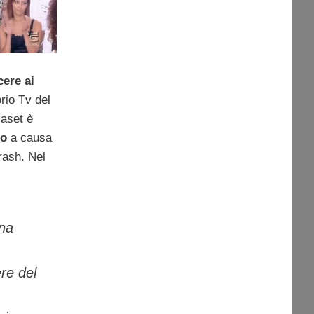
cere ai
rio Tv del
iaset è
no
a causa
rash. Nel
na
ere del