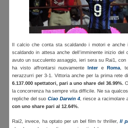
Il calcio che conta sta scaldando i motori e anche il
scaldando in attesa anche dell’imminente inizio del
avuto un succulento assaggio, ieri sera su Rai1, con
ha visto affrontarsi nuovamente
Inter
e
Roma
, t
nerazzurri per 3-1. Vittoria anche per la prima rete 
6.137.000 spettatori, pari a uno share del 36.99%.
Ov
la concorrenza ha sempre vita difficile. Ne sa qualco
repliche del suo
Ciao Darwin 4
, riesce a racimolare
con uno share pari al 12.64%.
Rai2, invece, ha optato per un bel film tv thriller,
Il 