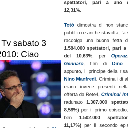
spettatori, pari a uno 
12,31%.
Totò
dimostra di non stanc
pubblico e anche stavolta, fa 
raccolga una buona fetta di
i Tv sabato 3
1.584.000 spettatori, pari 
 2010: Ciao
del 10,63%
. per
Opera
 4 vince la
Gennaro
, film di
Dino 
appunto, il principe della ris
 con più di
Nino Manfredi
. Criminali di 
000 spettatori
erano invece presenti nell
offerta da Rete4,
Criminal In
radunato
1.307.000 spettat
8,58%)
per il primo episodio
ben
1.502.000 spettato
11,17%)
per il secondo epi