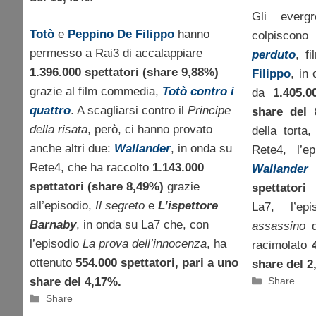
Gli everg
Totò
e
Peppino De Filippo
hanno
colpiscon
permesso a Rai3 di accalappiare
perduto
, f
1.396.000 spettatori (share 9,88%)
Filippo
, in
grazie al film commedia,
Totò contro i
da
1.405.0
quattro
. A scagliarsi contro il
Principe
share del 
della risata
, però, ci hanno provato
della torta
anche altri due:
Wallander
, in onda su
Rete4, l’e
Rete4, che ha raccolto
1.143.000
Wallander
spettatori (share 8,49%)
grazie
spettatori
all’episodio,
Il segreto
e
L’ispettore
La7, l’ep
Barnaby
, in onda su La7 che, con
assassino
l’episodio
La prova dell’innocenza
, ha
racimolato
ottenuto
554.000 spettatori, pari a uno
share del 2
Categorie
Share
share del 4,17%.
Categorie
Share