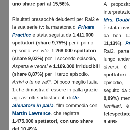
uno share pari al 15,56%.
A proposit
interpretaz
Risultati pressochè deludenti per Rai2 e
Mrs. Doubt
la sua serie tv: la maratona di
Private
è stata rivi
Practice
è stata seguita da
1.411.000
da ben
1
spettatori (share 9,75%)
per il primo
11,13%)
.
P
episodio,
Ex-vita
,
1.268.000 spettatori
Rai2, part
(share 9,02%)
per il secondo episodio,
lungo andar
Aspetta e vedrai
e
1.109.000 irriducibili
diversi
, è 
(share 8,87%)
per il terzo episodio,
spettatori
Arrivi o te ne vai?
. Di poco meglio Italia
episodio,
1 che dimostra di essere in palla grazie
seguito da
agli ascolti soddisfacenti di
Un
8,89%)
ment
allenatore in palla
, film commedia con
familiari
, è
Martin Lawrence
, che registra
telespett
1.475.000 spettatori, con uno share
9,49%.
del 10,49%
.