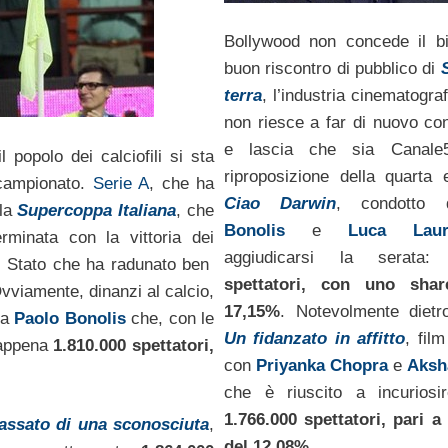
Bollywood non concede il bi
buon riscontro di pubblico di
S
terra
, l’industria cinematogra
non riesce a far di nuovo co
e lascia che sia Canale
 popolo dei calciofili si sta
riproposizione della quarta 
 campionato.
Serie A
, che ha
Ciao Darwin
, condott
 la
Supercoppa Italiana
, che
Bonolis
e
Luca Laur
erminata con la vittoria dei
aggiudicarsi la serata
di Stato che ha radunato ben
spettatori, con uno shar
viamente, dinanzi al calcio,
17,15%
. Notevolmente dietr
sa
Paolo Bonolis
che, con le
Un fidanzato in affitto
, fil
 appena
1.810.000 spettatori,
con
Priyanka Chopra
e
Aksh
che è riuscito a incuriosir
1.766.000 spettatori, pari 
passato di una sconosciuta
,
del 12,08%.