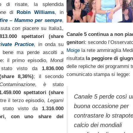
o di risate, la splendida
ione di
Robin Williams
, in
fire – Mammo per sempre
,
ssuta con piacere su Italia1,
Canale 5 continua a non pia
.813.000 spettatori (share
genitori
: secondo l’Osservato
rivate Practice
, in onda su
Moige
la rete ammiraglia Med
e bene ma perde ascolti a
risultata
la peggiore di giug
e: il primo episodio,
Mondi
delle repliche dei programmi t
stato visto da
1.836.000
comunicato stampa si legge:
 (share 8,36%)
; il secondo
Contaminazione
, è stato
1.459.000 spettatori (share
Canale 5 perde così u
re il terzo episodio,
Legami
buona occasione per
 stato visto da
1.316.000
contrastare lo strapot
atori, con uno share del
calcio dei mondiali