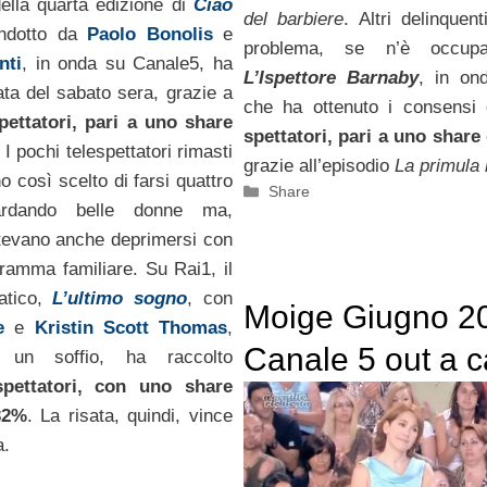
della quarta edizione di
Ciao
del barbiere
. Altri delinquen
ondotto da
Paolo Bonolis
e
problema, se n’è occup
nti
, in onda su Canale5, ha
L’Ispettore Barnaby
, in on
ata del sabato sera, grazie a
che ha ottenuto i consensi
pettatori, pari a uno share
spettatori, pari a uno share
I pochi telespettatori rimasti
grazie all’episodio
La primula 
 così scelto di farsi quattro
Categorie
Share
uardando belle donne ma,
tevano anche deprimersi con
dramma familiare. Su Rai1, il
atico,
L’ultimo sogno
, con
Moige Giugno 2
e
e
Kristin Scott Thomas
,
Canale 5 out a 
i un soffio, ha raccolto
spettatori, con uno share
di Ciao Darwin 4,
,32%
. La risata, quindi, vince
Cesaroni, Velone
a.
Gentile richiesta