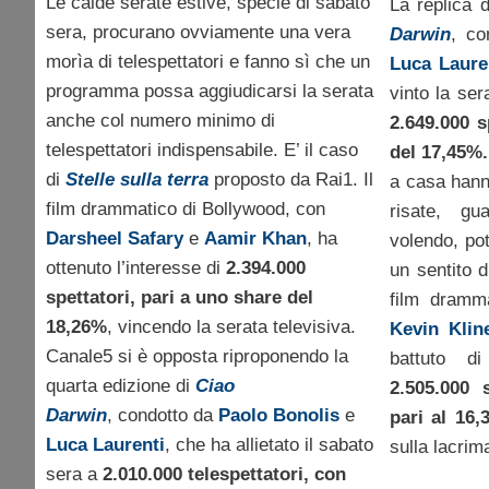
Le calde serate estive, specie di sabato
La replica 
sera, procurano ovviamente una vera
Darwin
, c
morìa di telespettatori e fanno sì che un
Luca Laure
programma possa aggiudicarsi la serata
vinto la ser
anche col numero minimo di
2.649.000 s
telespettatori indispensabile. E’ il caso
del 17,45%.
di
Stelle sulla terra
proposto da Rai1. Il
a casa hanno
film drammatico di Bollywood, con
risate, g
Darsheel Safary
e
Aamir Khan
, ha
volendo, po
ottenuto l’interesse di
2.394.000
un sentito 
spettatori, pari a uno share del
film dramm
18,26%
, vincendo la serata televisiva.
Kevin Klin
Canale5 si è opposta riproponendo la
battuto d
quarta edizione di
Ciao
2.505.000 
Darwin
, condotto da
Paolo Bonolis
e
pari al 16
Luca Laurenti
,
che ha allietato il sabato
sulla lacrim
sera a
2.010.000 telespettatori, con