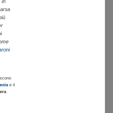
 in
carsa
più
er
i
come
aroni
niscono
iesta
e il
era
.