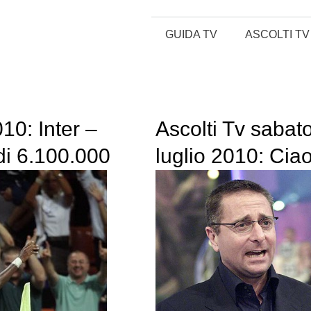
GUIDA TV
ASCOLTI TV
10: Inter –
Ascolti Tv sabat
di 6.100.000
luglio 2010: Cia
Darwin vince la 
con 2.300.000
spettatori