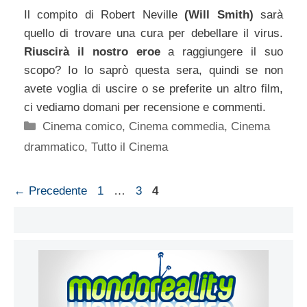
Il compito di Robert Neville
(Will Smith)
sarà
quello di trovare una cura per debellare il virus.
Riuscirà il nostro eroe
a raggiungere il suo
scopo? Io lo saprò questa sera, quindi se non
avete voglia di uscire o se preferite un altro film,
ci vediamo domani per recensione e commenti.
Categorie
Cinema comico
,
Cinema commedia
,
Cinema
drammatico
,
Tutto il Cinema
Pagina
Pagina
Pagina
←
Precedente
1
…
3
4