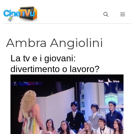
Vai
al
ME
contenuto
Ambra Angiolini
La tv e i giovani:
divertimento o lavoro?