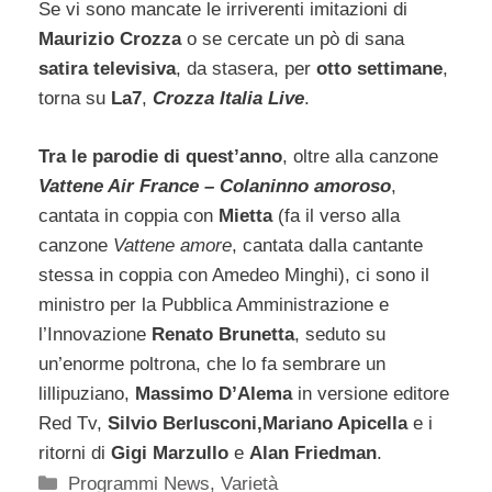
Se vi sono mancate le irriverenti imitazioni di
Maurizio Crozza
o se cercate un pò di sana
satira televisiva
, da stasera, per
otto settimane
,
torna su
La7
,
Crozza Italia Live
.
Tra le parodie di quest’anno
, oltre alla canzone
Vattene Air France – Colaninno amoroso
,
cantata in coppia con
Mietta
(fa il verso alla
canzone
Vattene amore
, cantata dalla cantante
stessa in coppia con Amedeo Minghi), ci sono il
ministro per la Pubblica Amministrazione e
l’Innovazione
Renato Brunetta
, seduto su
un’enorme poltrona, che lo fa sembrare un
lillipuziano,
Massimo D’Alema
in versione editore
Red Tv,
Silvio Berlusconi,Mariano Apicella
e i
ritorni di
Gigi Marzullo
e
Alan Friedman
.
Categorie
Programmi News
,
Varietà