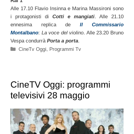
Rai 1
Alle 17.10 Flavio Insinna e Marina Massironi sono
i protagonisti di
Cotti e mangiati
. Alle 21.10
ennesima replica de
Il Commissario
Montalbano
:
La voce del violino
. Alle 23.20 Bruno
Vespa condurrà
Porta a porta
.
Categorie
CineTv Oggi
,
Programmi Tv
CineTV Oggi: programmi
televisivi 28 maggio