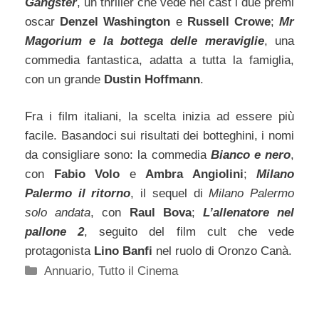
Gangster
, un thriller che vede nel cast i due premi
oscar
Denzel Washington
e
Russell Crowe
;
Mr
Magorium e la bottega delle meraviglie
, una
commedia fantastica, adatta a tutta la famiglia,
con un grande
Dustin Hoffmann
.
Fra i film italiani, la scelta inizia ad essere più
facile. Basandoci sui risultati dei botteghini, i nomi
da consigliare sono: la commedia
Bianco e nero
,
con
Fabio Volo
e
Ambra Angiolini
;
Milano
Palermo il ritorno
, il sequel di
Milano Palermo
solo andata
, con
Raul Bova
;
L’allenatore nel
pallone 2
, seguito del film cult che vede
protagonista
Lino Banfi
nel ruolo di Oronzo Canà.
Categorie
Annuario
,
Tutto il Cinema