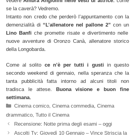
vedere
Ambra Angiolini nelle vesti di attrice:
come
se la caverà? Vedremo.
Intanto non credo che perderò l’appuntamento con la
demenzialità di
“L’allenatore nel pallone 2”
con un
Lino Banfi
che promette risate e divertimento nelle
nuove avventure di Oronzo Canà, allenatore storico
della Longobarda.
Come al solito
ce n’è per tutti i gusti
in questo
secondo weekend di gennaio, nella speranza che la
tanta pubblicità fatta intorno ad alcuni titoli non
tradisca le attese.
Buona visione e buon fine
settimana.
Categorie
Cinema comico
,
Cinema commedia
,
Cinema
drammatico
,
Tutto il Cinema
Recensione: Notte prima degli esami – oggi
Ascolti Tv: Giovedì 10 Gennaio – Vince Striscia la