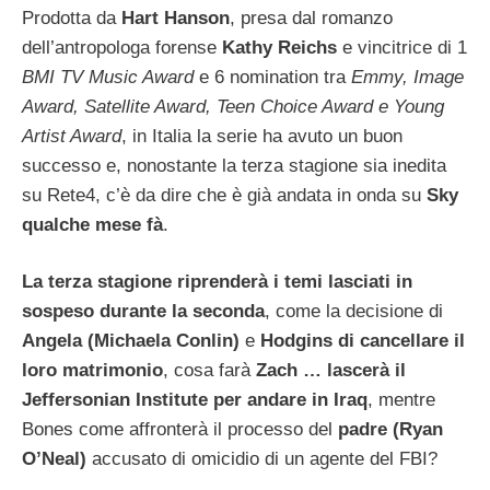
Prodotta da
Hart Hanson
, presa dal romanzo
dell’antropologa forense
Kathy Reichs
e vincitrice di 1
BMI TV Music Award
e 6 nomination tra
Emmy, Image
Award, Satellite Award, Teen Choice Award e Young
Artist Award
, in Italia la serie ha avuto un buon
successo e, nonostante la terza stagione sia inedita
su Rete4, c’è da dire che è già andata in onda su
Sky
qualche mese fà
.
La terza stagione riprenderà i temi lasciati in
sospeso durante la seconda
, come la decisione di
Angela (Michaela Conlin)
e
Hodgins di cancellare il
loro matrimonio
, cosa farà
Zach … lascerà il
Jeffersonian Institute per andare in Iraq
, mentre
Bones come affronterà il processo del
padre (Ryan
O’Neal)
accusato di omicidio di un agente del FBI?